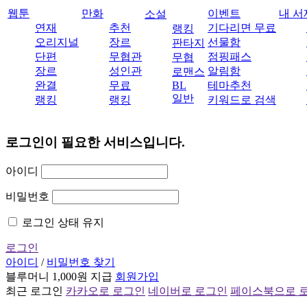
웹툰
만화
이벤트
내 서
소설
연재
추천
기다리면 무료
랭킹
오리지널
장르
선물함
판타지
단편
무협관
점핑패스
무협
장르
성인관
알림함
로맨스
완결
무료
BL
테마추천
일반
랭킹
랭킹
키워드로 검색
로그인이 필요한 서비스입니다.
아이디
비밀번호
로그인 상태 유지
로그인
아이디
/
비밀번호 찾기
블루머니 1,000원 지급
회원가입
최근 로그인
카카오로 로그인
네이버로 로그인
페이스북으로 