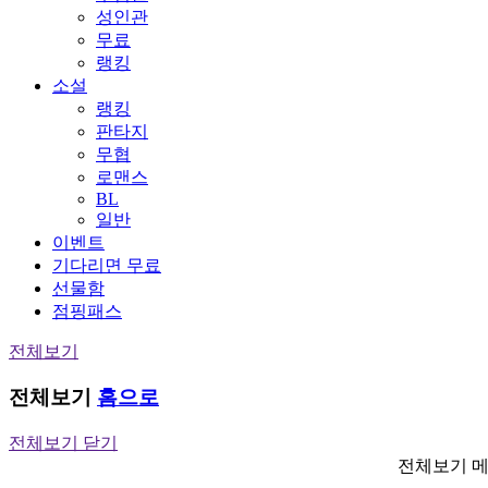
성인관
무료
랭킹
소설
랭킹
판타지
무협
로맨스
BL
일반
이벤트
기다리면 무료
선물함
점핑패스
전체보기
전체보기
홈으로
전체보기 닫기
전체보기 