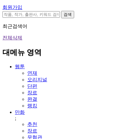
회원가입
검색
최근검색어
전체삭제
대메뉴 영역
웹툰
연재
오리지널
단편
장르
완결
랭킹
만화
;
추천
장르
무협관