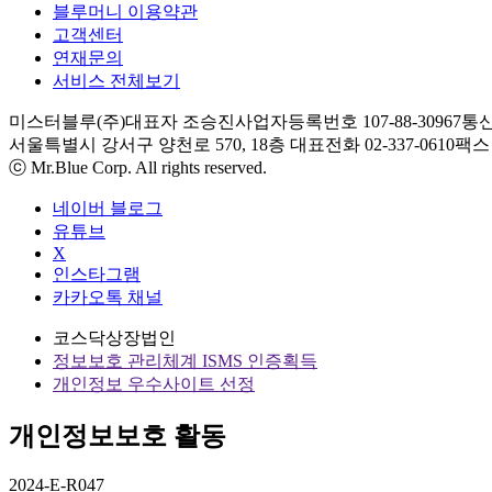
블루머니 이용약관
고객센터
연재문의
서비스 전체보기
미스터블루(주)
대표자 조승진
사업자등록번호 107-88-30967
통신
서울특별시 강서구 양천로 570, 18층
대표전화 02-337-0610
팩스 0
ⓒ Mr.Blue Corp. All rights reserved.
네이버 블로그
유튜브
X
인스타그램
카카오톡 채널
코스닥상장법인
정보보호 관리체계 ISMS 인증획득
개인정보 우수사이트 선정
개인정보보호 활동
2024-E-R047