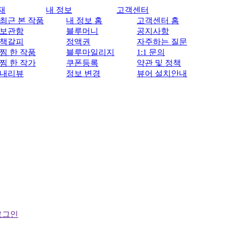
재
내 정보
고객센터
최근 본 작품
내 정보 홈
고객센터 홈
보관함
블루머니
공지사항
책갈피
정액권
자주하는 질문
찜 한 작품
블루마일리지
1:1 문의
찜 한 작가
쿠폰등록
약관 및 정책
내리뷰
정보 변경
뷰어 설치안내
로그인