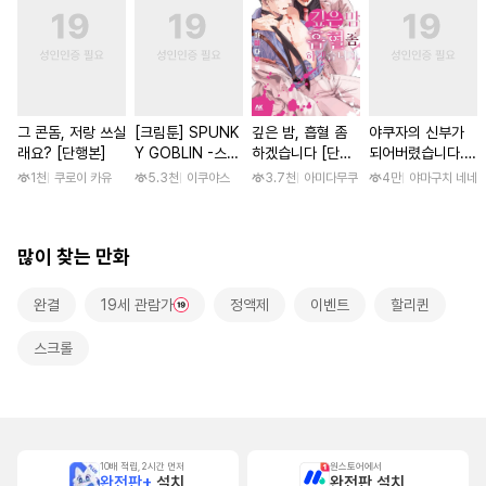
그 콘돔, 저랑 쓰실
[크림툰] SPUNK
깊은 밤, 흡혈 좀
야쿠자의 신부가
래요? [단행본]
Y GOBLIN -스펑
하겠습니다 [단행
되어버렸습니다.
키 고블린- [단행
본]
[스크롤]
1천
쿠로이 카유
5.3천
이쿠야스
3.7천
아미다무쿠
4만
야마구치 네네
본]
많이 찾는 만화
완결
19세 관람가
정액제
이벤트
할리퀸
스크롤
10배 적립, 2시간 먼저
원스토어에서
완전판+
설치
완전판 설치