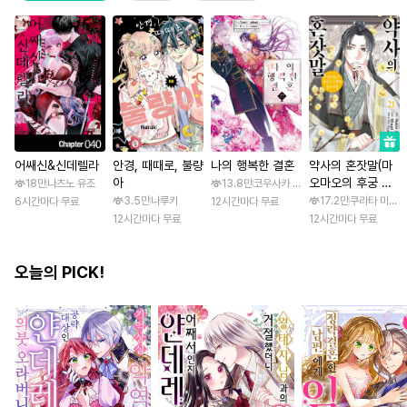
어쌔신&신데렐라
안경, 때때로, 불량
나의 행복한 결혼
약사의 혼잣말(마
아
오마오의 후궁 수
18만
나츠노 유조
13.8만
코우사카 리토 / 아기토기 아쿠미
수께끼 풀이수첩)
3.5만
나루키
17.2만
쿠라타 미노지 
6시간마다 무료
12시간마다 무료
12시간마다 무료
12시간마다 무료
오늘의 PICK!