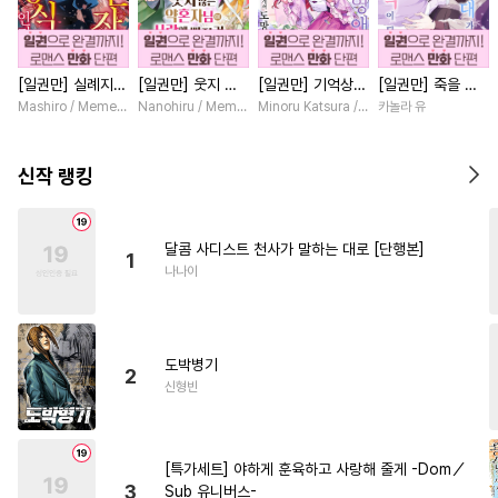
#
하드코어
#
얼빠수
#
드라마
#
변태
#
재벌공
[일권만] 실례지만
[일권만] 웃지 않
[일권만] 기억상실
[일권만] 죽을 뻔
#
트라우마
#
동정수
약혼자님, 당신의
는 약혼자님이 사
악역 영애는 공략
한 늑대가 운명의
Mashiro / Memeko
Nanohiru / Memeko
Minoru Katsura / Mizune
카놀라 유
#
애증관계
#
달달물
눈은 장식인가요?
랑에 빠진 건 변장
대상인 얀데레 의
짝이 되기까지 [단
[단행본]
한 저인 것 같습니
붓 오라버니에게서
행본]
#
미남공
#
페티쉬
#
능력공
다 [단행본]
도망칠 수가 없다
신작 랭킹
[단행본]
#
동거
#
명랑수
#
친구>연인
#
문란수
달콤 사디스트 천사가 말하는 대로 [단행본]
1
#
선후배
#
섹스파트너
나나이
#
복수
#
미인수
#
까칠공
#
감금/강제
#
배틀연애
도박병기
#
난폭공
#
개그/코믹
2
신형빈
#
짝사랑공
#
유혹수
#
혐관
#
집착공
#
후방주의
[특가세트] 야하게 훈육하고 사랑해 줄게 -Dom／
#
삼각관계
#
조폭공
3
Sub 유니버스-