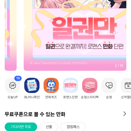
2
/
15
15
오늘UP
BL머니확인
만화퀴즈
로맨스단편
순정스타터팩
순정
신작캘
무료쿠폰으로 볼 수 있는 만화
기다리면 무료
선물
점핑패스