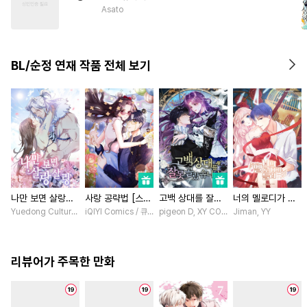
#
상처공
#
다공일수
Asato
#
유사근친
#
리맨물
#
존댓말공
#
가이드버스
BL/순정 연재 작품 전체 보기
#
SF
#
연상수
#
서양풍
나만 보면 살랑살
사랑 공략법 [스크
고백 상대를 잘못
너의 멜로디가 들
랑 [스크롤]
롤]
골랐습니다 [스크
려 [스크롤]
Yuedong Culture / 백두몽
iQIYI Comics / 큐비씨엔엠
pigeon D, XY COMICS / chacha, EL, Kyl
Jiman, YY
롤]
리뷰어가 주목한 만화