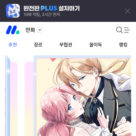
만화
추천
장르
무협관
꿀이득
랭킹