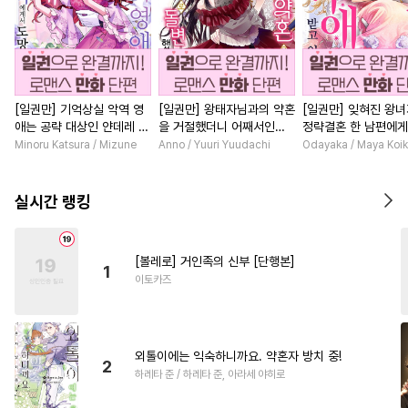
[일권만] 기억상실 악역 영
[일권만] 왕태자님과의 약혼
[일권만] 잊혀진 왕
애는 공략 대상인 얀데레 의
을 거절했더니 어째서인지
정략결혼 한 남편에게
붓 오라버니에게서 도망칠
얀데레로 돌변했습니다 [단
받고 있습니다 [단행
Minoru Katsura / Mizune
Anno / Yuuri Yuudachi
Odayaka / Maya Koi
수가 없다 [단행본]
행본]
실시간 랭킹
[볼레로] 거인족의 신부 [단행본]
1
이토카즈
외톨이에는 익숙하니까요. 약혼자 방치 중!
2
하레타 준 / 하레타 준, 아라세 야히로