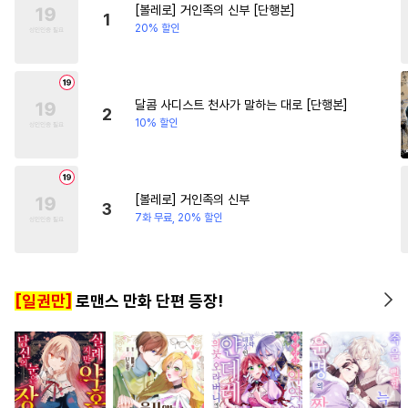
[볼레로] 거인족의 신부 [단행본]
#
현대물
#
잔망수
#
일상
#
영상화
#
연하남
#
복수
1
20% 할인
#
원나잇
#
소심수
#
절륜
#
연예계
#
오메가버스
#
성인용품
#
무심공
#
계략공
달콤 사디스트 천사가 말하는 대로 [단행본]
2
10% 할인
#
쓰레기수
#
계약관계
#
평범수
#
변태공
#
장발
#
적극수
#
인외존재
#
3P
[볼레로] 거인족의 신부
3
#
첫사랑
#
오해/착각
7화 무료, 20% 할인
#
상처수
#
헤테로공
#
촉수
#
아방수
#
츤데레수
#
유혹
[일권만]
로맨스 만화 단편 등장!
#
벤츠공
#
예민수
#
광공
#
순정공
#
회귀물
#
헌신수
#
후회공
#
능글수
#
동물
#
임신수
#
민감수
#
미인공