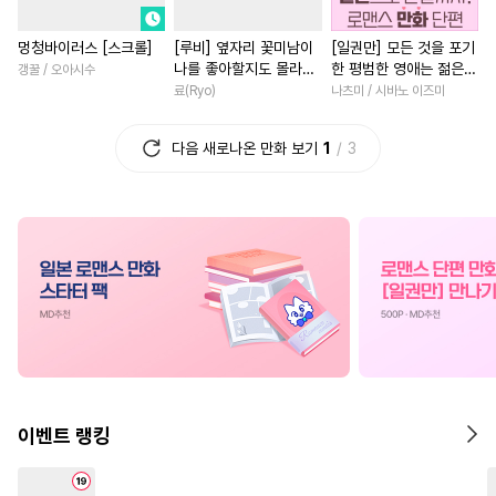
#
사제관계
#
조교
#
힐링물
#
일상
#
삼각관
멍청바이러스 [스크롤]
[루비] 옆자리 꽃미남이
[일권만] 모든 것을 포기
#
소설원작
#
군림수
#
차원이동물
#
집착남
나를 좋아할지도 몰라
한 평범한 영애는 젊은
갱꿀 / 오아시수
#
연하공
#
주종관계
#
철벽녀
#
학원/캠퍼스
[단행본]
빙제의 총애를 받는다
료(Ryo)
나츠미 / 시바노 이즈미
[단행본]
#
변태수
#
웹툰단행본
#
서양풍
#
배틀연애
다음 새로나온 만화 보기
1
3
#
순진수
#
순정수
#
자낮수
#
직진남
#
직진녀
#
짝사랑
#
평범공
#
인외존재
#
계약관계
#
다각관계
#
다정수
#
계략남
#
친구
#
연상연하
#
기억상실
#
판타지/SF
#
역사/시대물
#
연하수
#
모럴리스
#
동거
#
소년
#
선후배
#
다정공
#
힐링물
#
재회물
#
능력녀
#
다정남
#
강공
#
능력수
#
질투
#
애증관계
#
회귀물
#
판타지
#
수한정다정공
#
로맨스
#
개그/코믹
#
부
이벤트 랭킹
#
육아물
#
대물공
#
동정공
#
원나잇
#
후회남
#
후회
#
욕망수
#
절륜공
#
첫경험
#
백합/GL
#
학원/캠퍼스