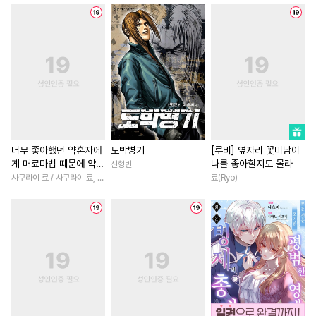
#
강수
#
까칠수
#
떡대공
#
첫경험
#
영혼바뀜
#
역사/시대물
#
능글공
#
오피스물
#
능글남
#
동양풍
#
돔섭버스
#
친구>연인
#
육아물
#
OO버스
#
BDSM
#
소설원작
#
죽음/살인
#
이세계물
#
음험공
#
우정
#
동양풍
#
짝사랑
#
츤데레공
#
대형견공
#
초능력
#
드라마
#
성장
#
직진공
#
개아가공
#
첫사랑
#
재회물
#
일상
너무 좋아했던 약혼자에
도박병기
[루비] 옆자리 꽃미남이
게 매료마법 때문에 약혼
나를 좋아할지도 몰라
신형빈
#
후회수
#
연상공
#
미남수
#
다각관계
#
무심남
파기당했습니다 [단행
사쿠라이 료 / 사쿠라이 료, 시이나 사에라
료(Ryo)
#
키작공
#
능욕공
#
단정수
#
환생물
#
명문세가
본]
#
도망수
#
부부
#
무심수
#
첫사랑
#
나이차커플
#
피폐물
#
연예계
#
친구
#
철벽남
#
능욕
#
학원/캠퍼스
#
초능력
#
성장물
#
재벌남
#
절륜
#
직진수
#
안경수
#
침착수
#
고수위
#
복수
#
직진남
#
감자수
#
냉혈공
#
수인수
#
사제관계
#
짝사랑