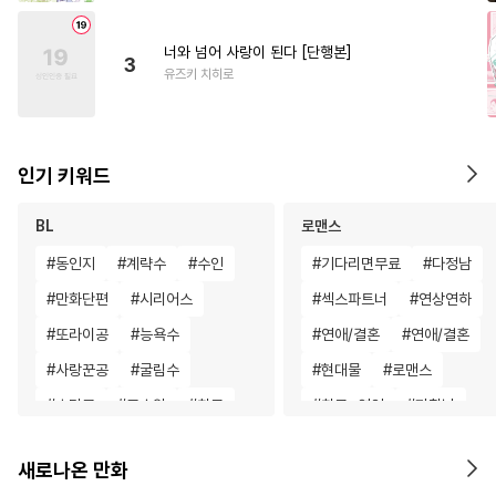
너와 넘어 사랑이 된다 [단행본]
3
유즈키 치히로
인기 키워드
BL
로맨스
#
동인지
#
계략수
#
수인
#
기다리면무료
#
다정남
#
만화단편
#
시리어스
#
섹스파트너
#
연상연하
#
또라이공
#
능욕수
#
연애/결혼
#
연애/결혼
#
사랑꾼공
#
굴림수
#
현대물
#
로맨스
#
초딩공
#
고수위
#
친구
#
친구>연인
#
까칠남
#
떡대수
#
SM
#
연애/결혼
#
이세계물
#
게임
#
평범
새로나온 만화
#
귀염수
#
능욕
#
철벽수
#
현대물
#
평범녀
#
상처