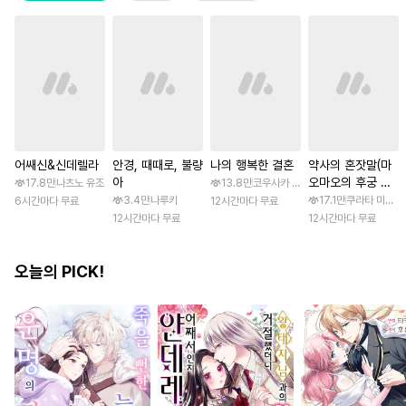
어쌔신&신데렐라
안경, 때때로, 불량
나의 행복한 결혼
약사의 혼잣말(마
아
오마오의 후궁 수
17.8만
나츠노 유조
13.8만
코우사카 리토 / 아기토기 아쿠미
수께끼 풀이수첩)
3.4만
나루키
17.1만
쿠라타 미노지 
6시간마다 무료
12시간마다 무료
12시간마다 무료
12시간마다 무료
오늘의 PICK!