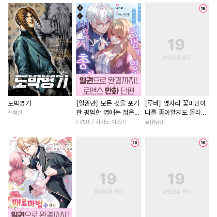
#
혐관
#
헌신공
#
인싸공
#
현대물
#
성장물
#
직진
#
집착공
#
상처수
#
키작공
#
영혼바뀜
#
할리퀸
#
부부
#
소심수
#
OO버스
#
나이차커플
#
짝사랑
#
절륜공
#
미인공
#
원나잇
#
까칠남
#
로맨스
#
힐링
#
학원/캠퍼스
#
임신수
#
선후배
#
친구>연인
#
육아물
#
초능력
#
철벽수
#
초능력
#
학원/캠퍼스
#
만화단편
#
무심공
#
상처녀
#
다각관계
도박병기
[일권만] 모든 것을 포기
[루비] 옆자리 꽃미남이
한 평범한 영애는 젊은
나를 좋아할지도 몰라
신형빈
#
다정수
#
시리어스
#
능글남
#
능력녀
#
드라
빙제의 총애를 받는다
[단행본]
나츠미 / 시바노 이즈미
료(Ryo)
#
이세계물
#
광공
#
얼빠수
#
능욕
#
계약관계
#
재회
[단행본]
#
능력수
#
감자수
#
게임
#
역사/시대물
#
짝사랑공
#
무심수
#
후회남
#
직진녀
#
연하
#
하드코어
#
대물공
#
연애/결혼
#
영상화
#
조폭공
#
동물
#
첫사랑
#
원나잇
#
연예
#
가이드버스
#
서양풍
#
배틀연애
#
현대물