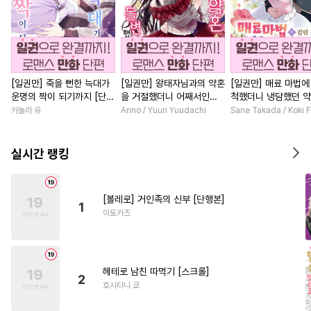
[일권만] 죽을 뻔한 늑대가
[일권만] 왕태자님과의 약혼
[일권만] 매료 마법에
운명의 짝이 되기까지 [단행
을 거절했더니 어째서인지
척했더니 냉담했던 
본]
얀데레로 돌변했습니다 [단
가 맹목적인 사랑꾼이
카놀라 유
Anno / Yuuri Yuudachi
Sane Takada / Koki F
행본]
습니다 [단행본]
실시간 랭킹
[볼레로] 거인족의 신부 [단행본]
1
이토카즈
헤테로 남친 따먹기 [스크롤]
2
호시타니 쿄