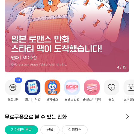
4
/
15
31
오늘UP
BL머니확인
만화퀴즈
로맨스단편
순정스타터팩
순정
신작캘
무료쿠폰으로 볼 수 있는 만화
기다리면 무료
선물
점핑패스