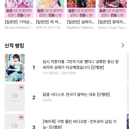
#
평범공
#
굴림수
#
음험공
#
능욕공
#
오해/착각
[일권만] 기억상실
[일권만] 제 약혼
[일권만] 실례지만
[일권만] 왕태자님
#
계약관계
#
존댓말공
악역 영애는 공략
은 취소되었습니다
약혼자님, 당신의
과의 약혼을 거절
Minoru Katsura / Mizune
하루나기 리구 / 미즈메
Mashiro / Memeko
Anno / Yuuri Yuuda
#
동정공
#
헤테로공
대상인 얀데레 의
[단행본]
눈은 장식인가요?
했더니 어째서인지
붓 오라버니에게서
[단행본]
얀데레로 돌변했습
#
다공일수
#
일상
#
고수위
도망칠 수가 없다
니다 [단행본]
신작 랭킹
[단행본]
#
초딩공
#
순정공
#
도망수
#
떡대수
#
유혹
#
트라우마
임시 약혼자를 그만두기로 했더니 냉혹한 용신 왕
1
세자의 상태가 이상해졌습니다 [단행본]
#
떡대공
#
연상수
#
판타지
나기 토미오 / 고마 아카리
#
피폐물
#
사제관계
#
강공
#
성인용품
#
주종관계
달콤 사디스트 천사가 말하는 대로 [단행본]
#
집착수
#
후회수
2
나나이
#
소설원작
#
적극수
#
츤데레수
#
개그/코믹
[체리콕] 구멍 뚫린 비디오방 -컨트보이 삽입 가
#
돔섭버스
#
능글수
3
능- [단행본]