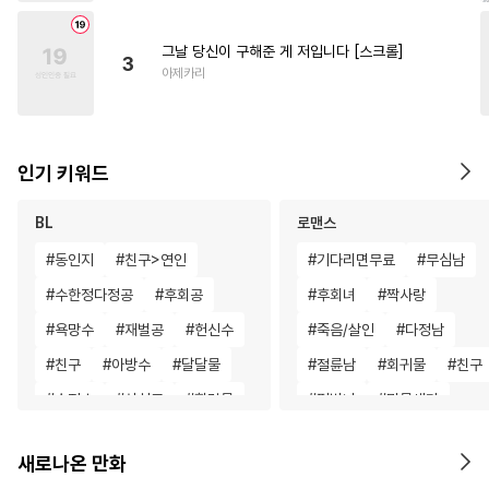
그날 당신이 구해준 게 저입니다 [스크롤]
3
아제카리
인기 키워드
BL
로맨스
#
동인지
#
친구>연인
#
기다리면무료
#
무심남
#
수한정다정공
#
후회공
#
후회녀
#
짝사랑
#
욕망수
#
재벌공
#
헌신수
#
죽음/살인
#
다정남
#
친구
#
아방수
#
달달물
#
절륜남
#
회귀물
#
친구
#
순진수
#
상처공
#
힐링물
#
평범녀
#
명문세가
#
계략공
#
능력공
#
촉수
#
첫사랑
#
계략남
#
고수
새로나온 만화
#
능욕
#
귀염수
#
문란수
#
삼각관계
#
섹스파트너