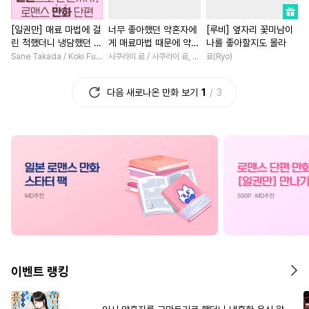
#
잔망수
#
첫사랑
#
변태공
#
학원/캠퍼스
#
인외존재
[일권만] 매료 마법에 걸
너무 좋아했던 약혼자에
[루비] 옆자리 꽃미남이
#
애증관계
#
장발
#
능욕수
#
성장물
#
이세계물
#
우
린 척했더니 냉담했던 약
게 매료마법 때문에 약혼
나를 좋아할지도 몰라
#
단정수
#
변태
#
미인수
#
환생물
#
재벌남
#
로맨
혼자가 맹목적인 사랑꾼
파기당했습니다 [단행
Sane Takada / Koki Fuyutsuki
사쿠라이 료 / 사쿠라이 료, 시이나 사에라
료(Ryo)
이 되었습니다 [단행본]
본]
#
냉혈공
#
연상연하
#
백합/GL
#
친구
#
첫경
다음 새로나온 만화 보기
1
3
#
벤츠공
#
연상공
#
미남수
#
오피스물
#
복수
#
일상
#
또라이공
#
웹툰단행본
#
동거
#
복수물
#
사제관
#
침착수
#
동양풍
#
유혹수
#
절륜
#
다정남
#
소설원
#
까칠수
#
기억상실
#
서양풍
#
일상
#
소년
#
회귀물
#
페티쉬
#
첫경험
#
부부
#
평범녀
#
미남공
#
삼각관계
#
친구>연인
#
집착남
#
사랑꾼공
#
계략수
#
SM
#
육아물
#
애증관계
#
인외존재
#
안경수
#
판타지/SF
#
철벽남
이벤트 랭킹
#
대형견공
#
다정공
#
동양풍
#
차원이동물
#
쓰레기수
#
후방주의
#
개그/코믹
#
철벽녀