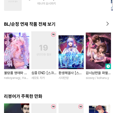
#
동정수
#
순정수
#
연예계
테니야 요시와키
#
짝사랑
#
리맨물
#
평범수
#
까칠공
#
수인
BL/순정 연재 작품 전체 보기
불량품 영애와 저
심중 END [스크
환생해결사 [스크
감시남편을 파멸시
주받은 공작은 사
롤]
롤]
킬 때까지 [스크
nekoyanagi, Hako, ABE RAGE, sumikawa volvox / ABE RAGE, sumikawa volvox
세모토 치카
시대만왕
siosoy / koharu.y
랑이 어려워 [스크
롤]
롤]
리뷰어가 주목한 만화