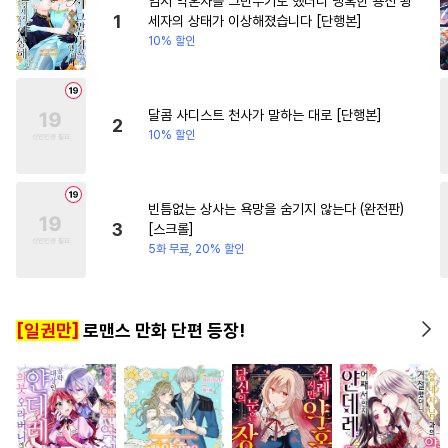
임시 약혼자를 그만두기로 했더니 냉혹한 용신 왕
#
동거
#
선후배
#
능글공
#
연상연하
#
직진남
1
세자의 상태가 이상해졌습니다 [단행본]
10% 할인
#
난폭공
#
배틀연애
#
연애/결혼
#
자낮수
#
변태수
#
개아가공
#
드라마
달콤 사디스트 천사가 말하는 대로 [단행본]
2
10% 할인
#
현대물
#
연하수
#
조교
#
섹스파트너
#
츤데레공
#
감금/강제
#
재회물
빈틈없는 상사는 욕망을 숨기지 않는다 (완전판)
3
[스크롤]
#
모럴리스
#
옴니버스
5화 무료, 20% 할인
#
BDSM
#
질투
#
명랑수
#
연하공
#
예민수
#
군림수
[일권만]
로맨스 만화 단편 등장!
#
민감수
#
강수
#
오메가버스
#
수인수
#
역사/시대물
#
3P
#
다각관계
#
직진공