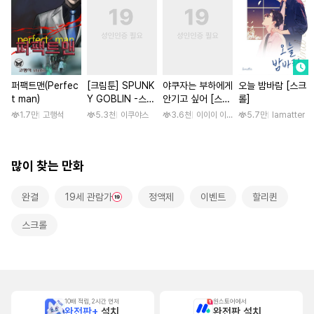
퍼팩트맨(Perfec
[크림툰] SPUNK
야쿠자는 부하에게
오늘 밤바람 [스크
t man)
Y GOBLIN -스펑
안기고 싶어 [스크
롤]
키 고블린- [단행
롤]
1.7만
고행석
5.3천
이쿠야스
3.6천
이이이 이루카
5.7만
lamatter
본]
많이 찾는 만화
완결
19세 관람가
정액제
이벤트
할리퀸
스크롤
10배 적립, 2시간 먼저
원스토어에서
완전판+
설치
완전판 설치