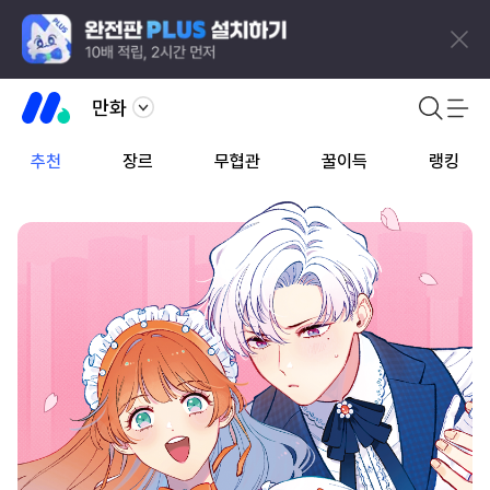
만화
추천
장르
무협관
꿀이득
랭킹