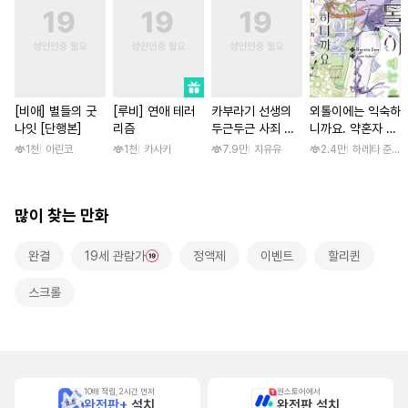
[비애] 별들의 굿
[루비] 연애 테러
카부라기 선생의
외톨이에는 익숙하
나잇 [단행본]
리즘
두근두근 사죄 방
니까요. 약혼자 방
문 [스크롤]
치 중! [단행본]
1천
아린코
1천
카사카
7.9만
지유유
2.4만
하레타 준 / 
많이 찾는 만화
완결
19세 관람가
정액제
이벤트
할리퀸
스크롤
10배 적립, 2시간 먼저
원스토어에서
완전판+
설치
완전판 설치