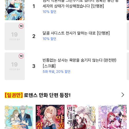
임시 약혼자를 그만두기로 했더니 냉혹한 용신 왕
#
재벌공
#
아방수
#
연하수
#
이세계물
#
현대물
1
세자의 상태가 이상해졌습니다 [단행본]
10% 할인
#
감자수
#
첫경험
#
사제관계
#
동거
#
계약관계
#
연상연하
#
도망수
#
혐관
#
소심수
달콤 사디스트 천사가 말하는 대로 [단행본]
2
10% 할인
#
귀염수
#
후방주의
#
고수위
#
또라이공
#
개아가공
#
감금/강제
빈틈없는 상사는 욕망을 숨기지 않는다 (완전판)
3
[스크롤]
#
절륜공
#
사제관계
5화 무료, 20% 할인
#
평범공
#
순정공
#
사랑꾼공
#
수한정다정공
[일권만]
로맨스 만화 단편 등장!
#
모럴리스
#
변태공
#
연예계
#
침착수
#
동양풍
#
존댓말공
#
수인수
#
직진공
#
안경수
#
힐링물