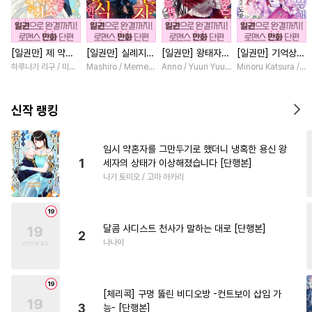
#
후회공
#
능글수
#
굴림수
#
드라마
#
장발
#
수인
[일권만] 제 약혼
[일권만] 실례지만
[일권만] 왕태자님
[일권만] 기억상실
#
벤츠공
#
조교
#
첫사랑
은 취소되었습니다
약혼자님, 당신의
과의 약혼을 거절
악역 영애는 공략
하루나기 리구 / 미즈메
Mashiro / Memeko
Anno / Yuuri Yuudachi
Minoru Katsura / M
#
문란수
#
군림수
#
냉혈공
[단행본]
눈은 장식인가요?
했더니 어째서인지
대상인 얀데레 의
[단행본]
얀데레로 돌변했습
붓 오라버니에게서
#
명랑수
#
회귀물
#
떡대공
니다 [단행본]
도망칠 수가 없다
신작 랭킹
[단행본]
#
능력공
#
변태수
#
연상수
#
선후배
#
츤데레공
임시 약혼자를 그만두기로 했더니 냉혹한 용신 왕
1
세자의 상태가 이상해졌습니다 [단행본]
#
초능력
#
대형견공
나기 토미오 / 고마 아카리
#
미인수
#
상처수
#
강공
#
촉수
#
가이드버스
달콤 사디스트 천사가 말하는 대로 [단행본]
#
쓰레기수
#
인외존재
2
나나이
#
유혹
#
집착공
#
후회수
#
옴니버스
#
짝사랑
[체리콕] 구멍 뚫린 비디오방 -컨트보이 삽입 가
#
헌신수
#
오메가버스
3
능- [단행본]