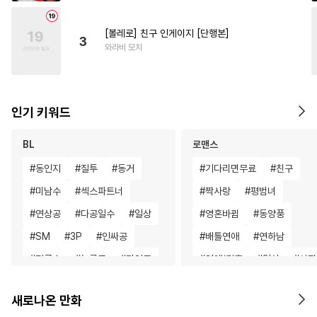
[볼레로] 친구 인게이지 [단행본]
3
와라비 모치
인기 키워드
BL
로맨스
#
동인지
#
질투
#
동거
#
기다리면무료
#
친구
#
미남수
#
섹스파트너
#
짝사랑
#
평범녀
#
연상공
#
다공일수
#
일상
#
영혼바뀜
#
동양풍
#
SM
#
3P
#
인싸공
#
배틀연애
#
연하남
#
적극수
#
능글공
#
미인공
#
연애/결혼
#
일상
#
성장
#
기억상실
#
초딩공
#
현대물
#
능욕
새로나온 만화
#
음험공
#
하드코어
#
나이차커플
#
연애/결혼