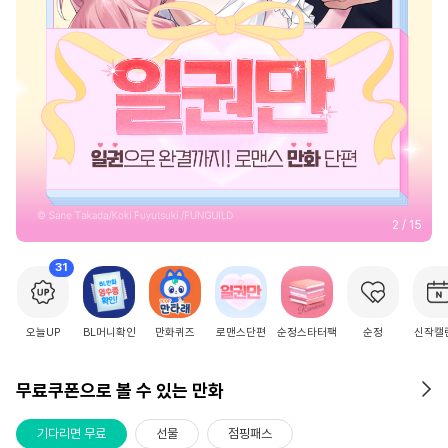
2
/
15
31
오늘UP
BL머니확인
만화퀴즈
로맨스단편
순정스타터팩
순정
신작캘
무료쿠폰으로 볼 수 있는 만화
기다리면 무료
선물
점핑패스