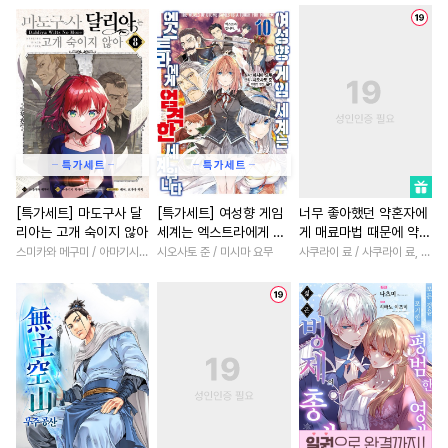
#
난폭공
#
다각관계
#
친구>연인
#
소설원작
#
키작공
#
미남공
#
직진남
#
계약관계
#
개그/코믹
#
동정수
#
다정남
#
절륜
#
재벌남
#
짝사랑공
#
잔망수
#
명문세가
#
고수위
#
우
#
상처공
#
동물
#
조폭공
#
일상
#
게임
#
초능력
#
주종관계
#
단정수
#
재회물
#
학원/캠퍼스
#
자낮수
#
계략수
#
판타지
#
애증관계
#
역사/시대물
[특가세트] 마도구사 달
[특가세트] 여성향 게임
너무 좋아했던 약혼자에
리아는 고개 숙이지 않아
세계는 엑스트라에게 엄
게 매료마법 때문에 약혼
#
현대물
#
시리어스
#
철벽남
#
성장물
#
집착
격한 세계입니다
파기당했습니다
스미카와 메구미 / 아마기시 히사야
시오사토 준 / 미시마 요무
사쿠라이 료 / 사쿠라이 료, 시이나 사에라
#
계략공
#
육아물
#
능욕수
#
드라마
#
로맨스
#
선후
#
욕망수
#
임신수
#
헌신공
#
복수물
#
능력녀
#
후회
#
삼각관계
#
BDSM
#
짝사랑
#
판타지/SF
#
서양풍
#
능력수
#
집착수
#
삼각관계
#
까칠남
#
대물공
#
무심공
#
섹스파트너
#
부부
#
돔섭버스
#
능욕
#
까칠수
#
직진남
#
첫사랑