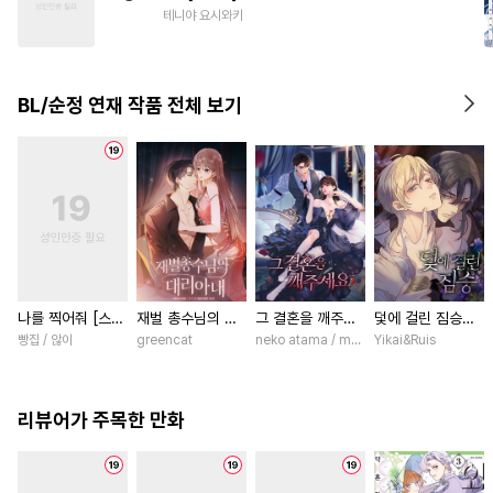
#
페티쉬
#
변태
#
다정공
테니야 요시와키
#
동정공
#
학원/캠퍼스
#
트라우마
#
친구
#
민감수
BL/순정 연재 작품 전체 보기
#
예민수
#
광공
#
피폐물
나를 찍어줘 [스크
재벌 총수님의 대
그 결혼을 깨주세
덫에 걸린 짐승
롤]
리아내 [스크롤]
요 [스크롤]
[스크롤]
빵집 / 않이
greencat
neko atama / manxi (China Literature)
Yikai&Ruis
리뷰어가 주목한 만화