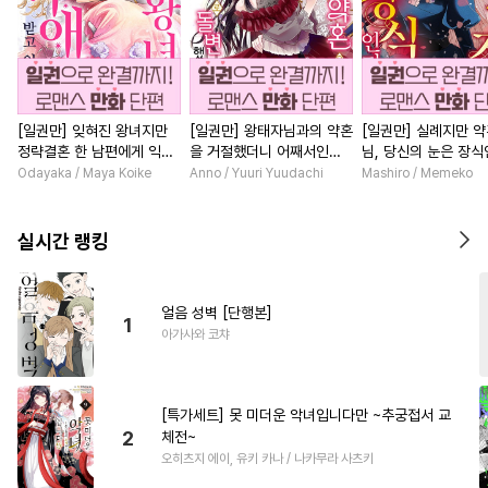
[일권만] 잊혀진 왕녀지만
[일권만] 왕태자님과의 약혼
[일권만] 실례지만 
정략결혼 한 남편에게 익애
을 거절했더니 어째서인지
님, 당신의 눈은 장
받고 있습니다 [단행본]
얀데레로 돌변했습니다 [단
요? [단행본]
Odayaka / Maya Koike
Anno / Yuuri Yuudachi
Mashiro / Memeko
행본]
실시간 랭킹
얼음 성벽 [단행본]
1
아가사와 코챠
[특가세트] 못 미더운 악녀입니다만 ~추궁접서 교
2
체전~
오히츠지 에이, 유키 카나 / 나카무라 사츠키