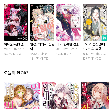
어쌔신&신데렐라
안경, 때때로, 불량
나의 행복한 결혼
약사의 혼잣말(마
아
오마오의 후궁 수
17.9만
나츠노 유조
13.8만
코우사카 리토 / 아기토기 아쿠미
수께끼 풀이수첩)
3.4만
나루키
17.1만
쿠라타 미노지 
6시간마다 무료
12시간마다 무료
12시간마다 무료
12시간마다 무료
오늘의 PICK!