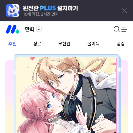
만화
추천
장르
무협관
꿀이득
랭킹