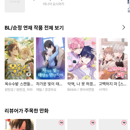
#
사랑꾼공
#
떡대수
테니야 요시와키
#
직진공
#
배틀연애
#
소설원작
#
연상공
BL/순정 연재 작품 전체 보기
#
난폭공
옥수수밭 스캔들
차가운 빛이 태양
악역, 나 못 하겠어
고백하지 마 [스크
[스크롤]
을 만난 것처럼
[스크롤]
롤]
왕원검 / 왕원검, 와와
해월 / 경경유요
Bilibili / 큐비씨엔엠
서역아
[스크롤]
리뷰어가 주목한 만화