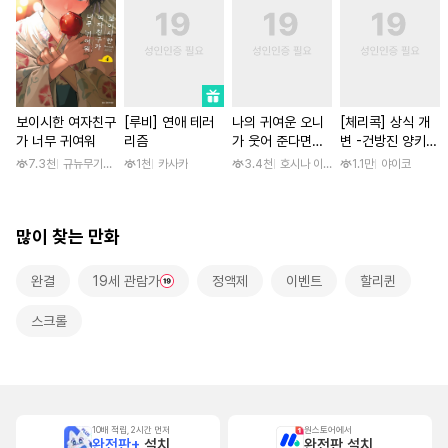
보이시한 여자친구
[루비] 연애 테러
나의 귀여운 오니
[체리콕] 상식 개
가 너무 귀여워
리즘
가 웃어 준다면
변 -건방진 양키
[스크롤]
한 달간 마음대로
7.3천
규뉴무기고항
1천
카사카
3.4천
호시나 이스즈
1.1만
야이코
범하기- [단행본]
많이 찾는 만화
완결
19세 관람가
정액제
이벤트
할리퀸
스크롤
10배 적립, 2시간 먼저
원스토어에서
완전판+
설치
완전판 설치