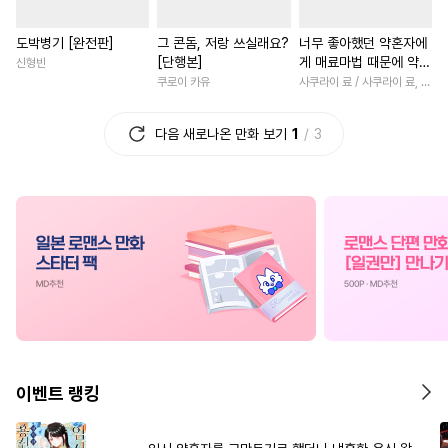
#
주종관계
#
유혹
#
평범공
#
환생물
#
할리퀸
도박병기 [완전판]
그 콘돔, 저랑 쓰실래요?
너무 좋아했던 약혼자에
#
피폐물
#
후방주의
#
오피스물
#
명문세가
[단행본]
게 매료마법 때문에 약혼
신형빈
#
재벌공
#
개그/코믹
#
부부
#
능력녀
#
회귀물
#
짝사
파기당했습니다 [단행
쿠로이 카유
사쿠라이 료 / 사쿠라이 료, 시이나 사에라
본]
#
오메가버스
#
츤데레공
#
드라마
#
게임
#
절륜남
다음 새로나온 만화 보기
1
3
#
달달물
#
침착수
#
능욕공
#
다정남
#
육아물
#
감자수
#
동양풍
#
친구>연인
#
사제관계
#
츤데레수
#
자낮수
#
일상
#
연애/결혼
#
오해/착각
#
SM
#
현대물
#
인외존재
#
다정남
#
친
#
애증관계
#
촉수
#
질투
#
직진남
#
배틀연애
#
존댓말공
#
성인용품
#
상처녀
#
섹스파트너
#
민감수
#
냉혈공
#
직진남
#
복수물
#
삼각관계
#
변태
#
역사/시대물
#
연애/결혼
이벤트 랭킹
#
쓰레기수
#
철벽수
#
힐링물
#
평범녀
#
다각관계
#
개아가공
#
판타지/SF
#
절륜