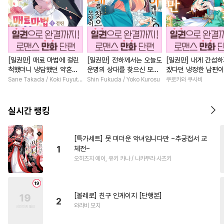
[일권만] 매료 마법에 걸린
[일권만] 전하께서는 오늘도
[일권만] 내게 간섭하
척했더니 냉담했던 약혼자
운명의 상대를 찾으신 모양
겠다던 냉정한 남편이
가 맹목적인 사랑꾼이 되었
이네요 (웃음) [단행본]
선지 저만 바라봅니다
Sane Takada / Koki Fuyutsuki
Shin Fukuda / Yoko Kurosu
쿠로카와 쿠사비
습니다 [단행본]
본]
실시간 랭킹
[특가세트] 못 미더운 악녀입니다만 ~추궁접서 교
1
체전~
오히츠지 에이, 유키 카나 / 나카무라 사츠키
[볼레로] 친구 인게이지 [단행본]
2
와라비 모치