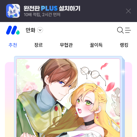
만화
추천
장르
무협관
꿀이득
랭킹