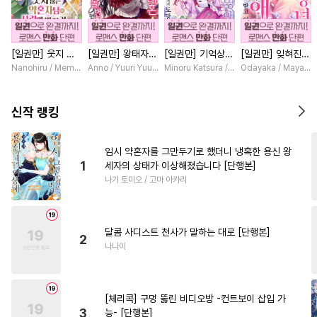
#
적극수
#
상처공
#
회귀물
#
변태수
#
판타지
#
장발
[일권만] 웃지 않
[일권만] 왕태자님
[일권만] 기억상실
[일권만] 잊혀진
#
안경수
#
인싸공
#
능력수
는 약혼자님이 사
과의 약혼을 거절
악역 영애는 공략
왕녀지만 정략결혼
Nanohiru / Memeko
Anno / Yuuri Yuudachi
Minoru Katsura / Mizune
Odayaka / Maya Ko
#
페티쉬
#
만화단편
#
일상
랑에 빠진 건 변장
했더니 어째서인지
대상인 얀데레 의
한 남편에게 익애
한 저인 것 같습니
얀데레로 돌변했습
붓 오라버니에게서
받고 있습니다 [단
#
초딩공
#
귀염수
#
연하공
다 [단행본]
니다 [단행본]
도망칠 수가 없다
행본]
신작 랭킹
[단행본]
#
웹툰단행본
#
수인수
#
미인수
#
계략공
#
헌신수
임시 약혼자를 그만두기로 했더니 냉혹한 용신 왕
1
세자의 상태가 이상해졌습니다 [단행본]
#
이세계물
#
드라마
나기 토미오 / 고마 아카리
#
떡대공
#
트라우마
#
도망수
#
기억상실
달콤 사디스트 천사가 말하는 대로 [단행본]
#
헤테로공
#
원나잇
2
나나이
#
OO버스
#
서양풍
#
동거
#
얼빠수
#
역사/시대물
[체리콕] 구멍 뚫린 비디오방 -컨트보이 삽입 가
#
군림수
#
미남공
#
수인
3
능- [단행본]