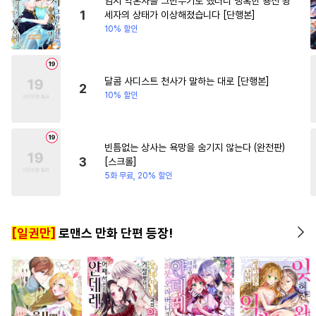
임시 약혼자를 그만두기로 했더니 냉혹한 용신 왕
#
돔섭버스
#
다정공
#
서양풍
#
학원/캠퍼스
1
세자의 상태가 이상해졌습니다 [단행본]
10% 할인
#
잔망수
#
유혹수
#
아방수
#
능글남
#
첫사랑
#
로맨
#
능글공
#
대물공
#
순진수
#
무심남
#
친구>연인
#
연상수
#
예민수
#
단정수
달콤 사디스트 천사가 말하는 대로 [단행본]
2
10% 할인
#
미남수
#
연하수
#
다공일수
#
동물
#
능욕
#
키작공
#
소심수
빈틈없는 상사는 욕망을 숨기지 않는다 (완전판)
3
[스크롤]
#
대형견공
#
가이드버스
5화 무료, 20% 할인
#
재회물
#
연상연하
#
임신수
#
인외존재
[일권만]
로맨스 만화 단편 등장!
#
절륜공
#
헌신공
#
리맨물
#
짝사랑
#
또라이공
#
계약관계
#
순정공
#
혐관
#
수한정다정공
#
상처수