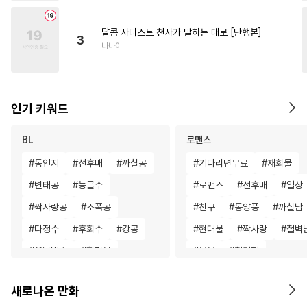
달콤 사디스트 천사가 말하는 대로 [단행본]
3
나나이
인기 키워드
BL
로맨스
#
동인지
#
선후배
#
까칠공
#
기다리면무료
#
재회물
#
변태공
#
능글수
#
로맨스
#
선후배
#
일상
#
짝사랑공
#
조폭공
#
친구
#
동양풍
#
까칠남
#
다정수
#
후회수
#
강공
#
현대물
#
짝사랑
#
철벽
#
옴니버스
#
힐링물
#
부부
#
첫경험
#
후회공
#
친구
#
벤츠공
#
차원이동물
#
평범녀
새로나온 만화
#
집착공
#
동정공
#
동정수
#
연하남
#
복수
#
능욕