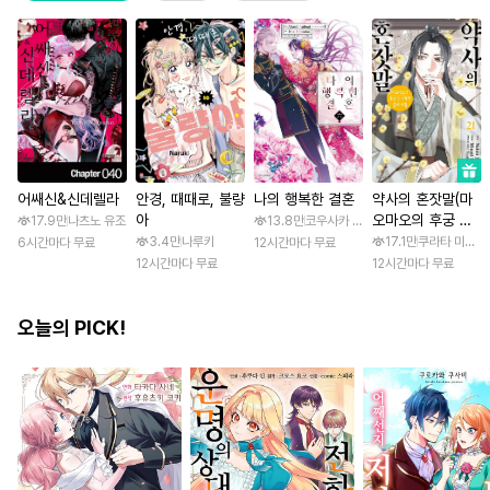
어쌔신&신데렐라
안경, 때때로, 불량
나의 행복한 결혼
약사의 혼잣말(마
아
오마오의 후궁 수
17.9만
나츠노 유조
13.8만
코우사카 리토 / 아기토기 아쿠미
수께끼 풀이수첩)
3.4만
나루키
17.1만
쿠라타 미노지 
6시간마다 무료
12시간마다 무료
12시간마다 무료
12시간마다 무료
오늘의 PICK!