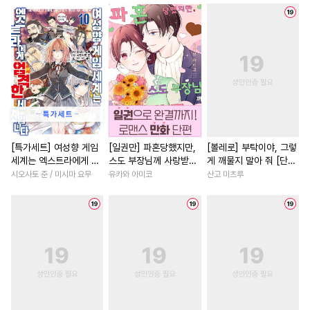
#
명랑수
#
시리어스
#
영상화
#
현대물
#
초능
#
순정수
#
음험공
#
다각관계
#
개그/코믹
#
하드코어
#
학원/캠퍼스
#
후회녀
#
동거
#
집착남
#
집착수
#
굴림수
#
무심공
#
소년
#
우정
#
후회남
#
연예계
#
강수
#
모럴리스
#
연예계
#
성장물
#
성장
#
육아물
#
조교
#
광공
#
이세계물
#
원나잇
#
문란수
#
평범수
#
학원/캠퍼스
#
계략남
[특가세트] 여성향 게임
[일권만] 파혼당했지만,
[볼레로] 부탁이야, 그렇
세계는 엑스트라에게 엄
스도 부장님께 사랑받고
게 깨물지 말아 줘 [단행
#
섹스파트너
#
감금/강제
#
삼각관계
#
계약관계
격한 세계입니다
있습니다 [단행본]
본]
시오사토 준 / 미시마 요무
유카와 아미코
산고 미츠루
#
3P
#
무심수
#
BDSM
#
철벽녀
#
죽음/살인
#
능욕수
#
까칠수
#
욕망수
#
고수위
#
나이차커플
#
첫경험
#
능력공
#
계략수
#
재벌남
#
소설원작
#
고수위
#
사제관계
#
백합/GL
#
연상연하
#
친구>연인
#
초능력
#
애증관계
#
첫사랑
#
첫사랑
#
미인공
#
직진녀
#
영혼바뀜