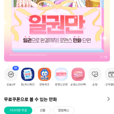
2
/
15
31
오늘UP
BL머니확인
만화퀴즈
로맨스단편
순정스타터팩
순정
신작캘
무료쿠폰으로 볼 수 있는 만화
기다리면 무료
선물
점핑패스