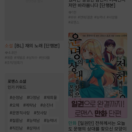
저만 바라봅니다 [단행본]
1천
#
부부
#
연애/결혼
#
능력녀
#
서양풍
#
로맨스
소설
[BL] 재의 노래 [단행본]
4.8만
#
애증
#
재벌공
#
상처수
#
현대물
#
조직/암흑가
로맨스 소설
인기 키워드
#
순정남
#
다정남
#
재회물
#
오해
#
계략남
#
순진녀
#
운명적사랑
#
첫사랑
#
절륜남
#
능력남
#
능력녀
만화
[일권만] 전하께서는 오늘
#
직진남
#
상처녀
도 운명의 상대를 찾으신 모양이