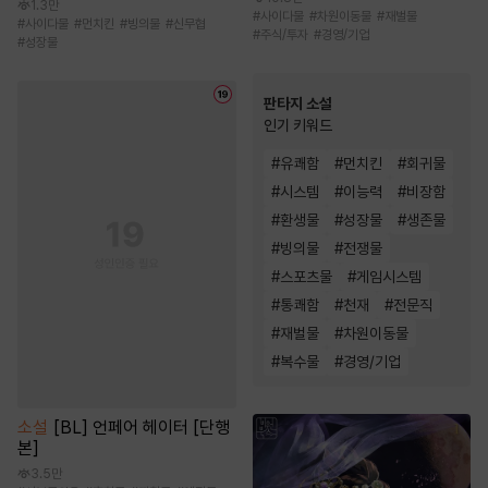
1.3만
#
사이다물
#
차원이동물
#
재벌물
#
사이다물
#
먼치킨
#
빙의물
#
신무협
#
주식/투자
#
경영/기업
#
성장물
판타지 소설
인기 키워드
#
유쾌함
#
먼치킨
#
회귀물
#
시스템
#
이능력
#
비장함
#
환생물
#
성장물
#
생존물
#
빙의물
#
전쟁물
#
스포츠물
#
게임시스템
#
통쾌함
#
천재
#
전문직
#
재벌물
#
차원이동물
#
복수물
#
경영/기업
소설
[BL] 언페어 헤이터 [단행
본]
3.5만