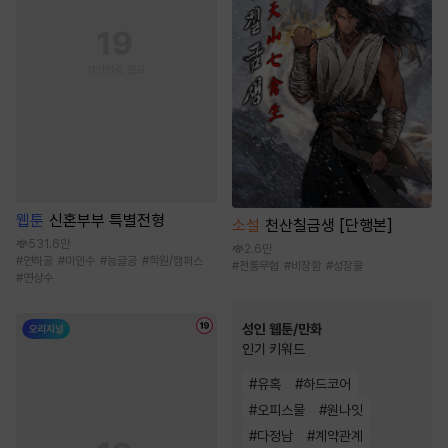
웹툰
신혼부부 특별전형
소설
천산칠금생 [단행본]
531.6만
2.6만
#
연하공
#
미인수
#
능글공
#
학원/캠퍼스
#
전통무협
#
비장함
#
성장물
#
연상수
성인 웹툰/만화
인기 키워드
#
유혹
#
하드코어
#
오피스물
#
원나잇
#
다정남
#
계약관계