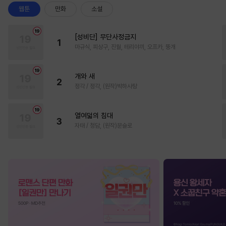
웹툰
만화
소설
[성비단] 무단사정금지
1
마규식, 피상구, 진월, 테리야끼, 오프카, 뚱개
개와 새
2
정각 / 정각, (원작)박하사탕
열여덟의 침대
3
자태 / 청담, (원작)문슬로