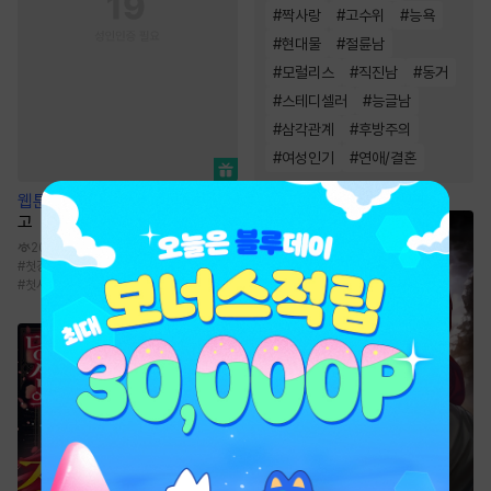
#
짝사랑
#
고수위
#
능욕
#
현대물
#
절륜남
#
모럴리스
#
직진남
#
동거
#
스테디셀러
#
능글남
#
삼각관계
#
후방주의
#
여성인기
#
연애/결혼
웹툰
우리의 죄를 사하지 마시옵
고
20.1만
#
첫경험
#
조신남
#
판타지/SF
#
서양풍
#
첫사랑