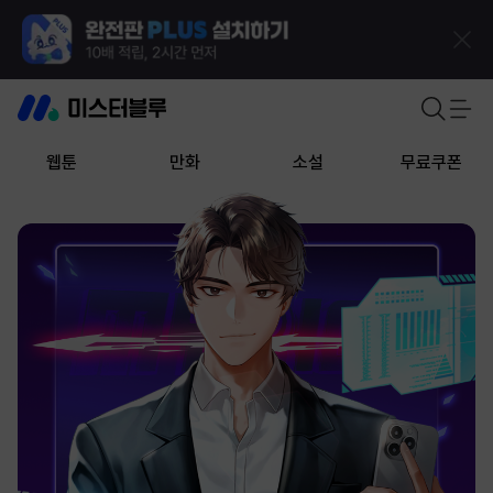
웹툰
만화
소설
무료쿠폰