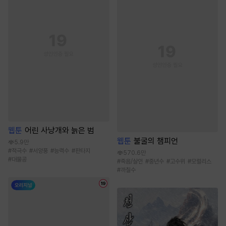
웹툰
어린 사냥개와 늙은 범
웹툰
불굴의 챔피언
5.9만
#
적극수
#
서양풍
#
능력수
#
판타지
570.6만
#
대물공
#
죽음/살인
#
중년수
#
고수위
#
모럴리스
#
까칠수