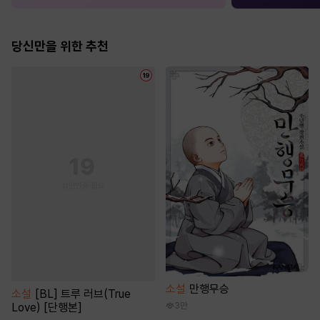
당신만을 위한 추천
소설
만행무승
소설
[BL] 트루 러브(True
Love) [단행본]
3만