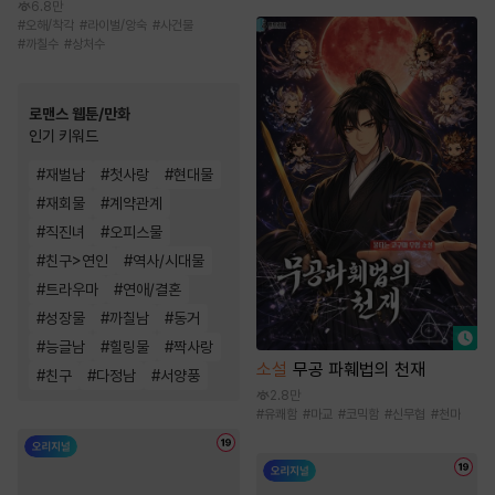
6.8만
#
오해/착각
#
라이벌/앙숙
#
사건물
#
까칠수
#
상처수
로맨스 웹툰/만화
인기 키워드
#
재벌남
#
첫사랑
#
현대물
#
재회물
#
계약관계
#
직진녀
#
오피스물
#
친구>연인
#
역사/시대물
#
트라우마
#
연애/결혼
#
성장물
#
까칠남
#
동거
#
능글남
#
힐링물
#
짝사랑
소설
무공 파훼법의 천재
#
친구
#
다정남
#
서양풍
2.8만
#
유쾌함
#
마교
#
코믹함
#
신무협
#
천마