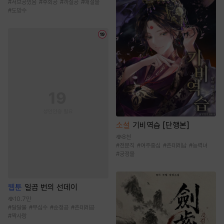
#
서브공있음
#
후회공
#
까칠공
#
애절물
#
도망수
소설
기비역습 [단행본]
8천
#
전문직
#
여주중심
#
츤데레남
#
능력녀
#
궁정물
웹툰
일곱 번의 선데이
10.7만
#
달달물
#
무심수
#
순정공
#
츤데레공
#
짝사랑