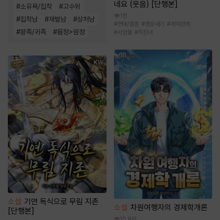
네요 (웃음) [단행본]
#
소유욕/집착
#
고수위
1천
#
집착남
#
재벌남
#
상처남
#
연애/결혼
#
명문세가
#
계약관계
#
왕족/귀족
#
몸정>맘정
#
서양풍
#
직진녀
소설
기연 독식으로 무림 지존
소설
차원여행자의 경제학개론
[단행본]
10.8만