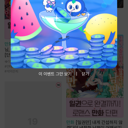
소설
선자
7.1만
#
성장물
#
마교
#
선협물
#
신무협
만화
[일권만] 실례지만 약혼자
님, 당신의 눈은 장식인가요?
[단행본]
1천
#
연애/결혼
#
로맨스
#
서양풍
#
능력녀
#
계약관계
이 이벤트 그만 보기
닫기
만화
[일권만] 내게 간섭하지 않
겠다던 냉정한 남편이 어째선지