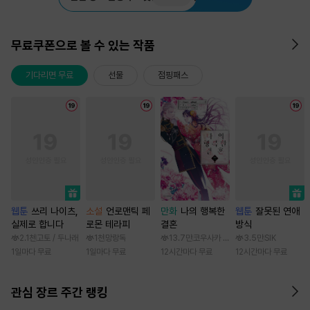
무료쿠폰으로 볼 수 있는 작품
기다리면 무료
선물
점핑패스
웹툰
쓰리 나이츠,
소설
언로맨틱 페
만화
나의 행복한
웹툰
잘못된 연애
실제로 합니다
로몬 테라피
결혼
방식
2.1천
고토 / 두나래
1천
망랑독
13.7만
코우사카 리토 / 아기토기 아쿠미
3.5만
SIK
1일마다 무료
1일마다 무료
12시간마다 무료
12시간마다 무료
관심 장르 주간 랭킹