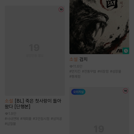
소설
검치
11.6만
#
먼치킨
#
전통무협
#
비장함
#
성장물
#
통쾌함
소설
[BL] 죽은 첫사랑이 돌아
왔다 [단행본]
1.9만
#
사내연애
#
재회물
#
3인칭시점
#
상처공
#
삽질물