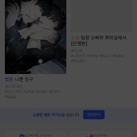
소설
팀장 오빠와 회의실에서
[단행본]
3.1천
#
나이차이
#
계략남
#
애교녀
#
절륜남
#
짝사랑녀
웹툰
나쁜 친구
236.8만
#
친구>연인
#
상처공
#
단정수
#
미인수
#
달달물
연재문의
소중한 웹툰 작가님
을 모십니다.
10배 적립, 2시간 먼저
원스토어에서