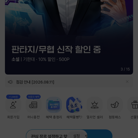
3
/
15
점검 안내 [2026.08.11]
+1,000원
첫충전 혜택
회원가입
머니충전
혜택 총정리
혜택몰빵💘
밀리언 셀러
점핑패스
선물
설정
관심 장르 설정하고 맞춤 추천 받기