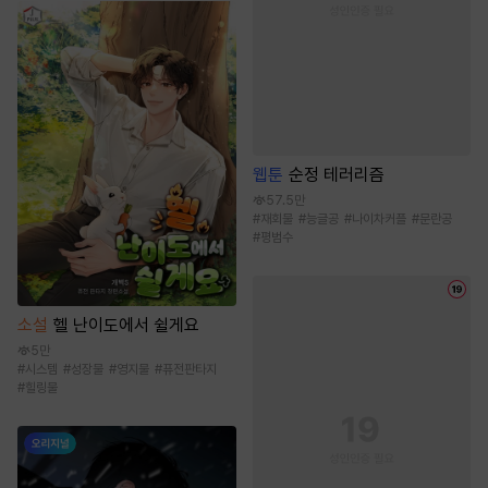
웹툰
순정 테러리즘
57.5만
#
재회물
#
능글공
#
나이차커플
#
문란공
#
평범수
소설
헬 난이도에서 쉴게요
5만
#
시스템
#
성장물
#
영지물
#
퓨전판타지
#
힐링물