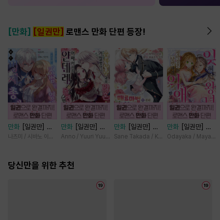
[만화]
[일권만]
로맨스 만화 단편 등장!
만화
[일권만] 모
만화
[일권만] 왕
만화
[일권만] 매
만화
[일권만] 잊
든 것을 포기한 평
태자님과의 약혼을
료 마법에 걸린 척
혀진 왕녀지만 정
나츠미 / 시바노 이즈미
Anno / Yuuri Yuudachi
Sane Takada / Koki Fuyutsuki
Odayaka / Maya Ko
범한 영애는 젊은
거절했더니 어째서
했더니 냉담했던
략결혼 한 남편에
빙제의 총애를 받
인지 얀데레로 돌
약혼자가 맹목적인
게 익애받고 있습
는다 [단행본]
당신만을 위한 추천
변했습니다 [단행
사랑꾼이 되었습니
니다 [단행본]
본]
다 [단행본]