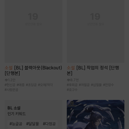
소설
[BL] 블랙아웃(Blackout)
소설
[BL] 작업의 정석 [단행
[단행본]
본]
1.2만
8.7천
#
헌신공
#
애증
#
초딩공
#
오해/착각
#
후회공
#
까칠공
#
삽질물
#
잔망수
#
사랑꾼공
#
호구수
BL 소설
인기 키워드
#
능글공
#
달달물
#
다정공