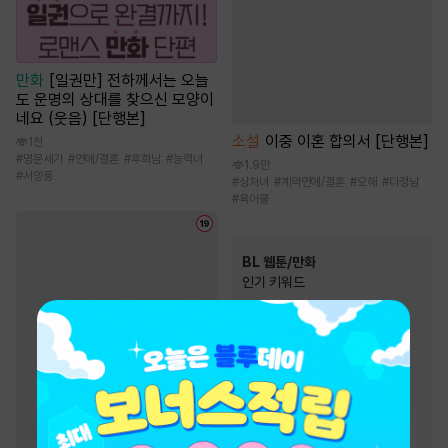
만화
[일권만] 전하께서는 오늘
도 운명의 상대를 찾으신 모양이
네요 (웃음) [단행본]
소설
이중 이혼 합의서 [단행본]
1천
#
명문세가
#
연애/결혼
#
후회남
#
능력녀
1.9만
#
서양풍
#
상처녀
#
계약연애/결혼
#
오해
#
다정남
#
육아물
BL 웹툰/만화
인기 키워드
#
다정수
#
능글공
#
대형견공
#
미인수
#
친구>연인
#
다정공
#
연하공
#
하드코어
#
집착공
#
츤데레수
#
동거
#
상처수
#
미남공
#
짝사랑