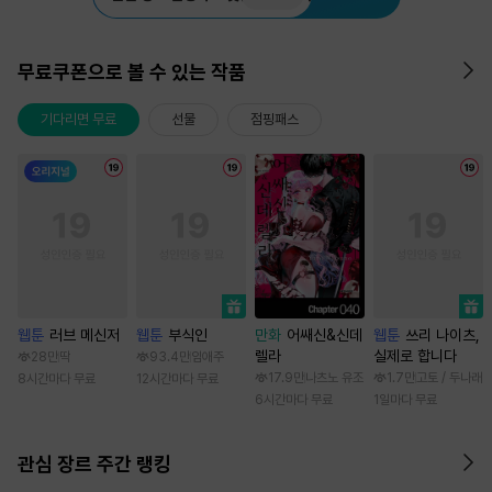
무료쿠폰으로 볼 수 있는 작품
기다리면 무료
선물
점핑패스
웹툰
러브 메신저
웹툰
부식인
만화
어쌔신&신데
웹툰
쓰리 나이츠,
렐라
실제로 합니다
28만
딱
93.4만
임애주
17.9만
나츠노 유조
1.7만
고토 / 두나래
8시간마다 무료
12시간마다 무료
6시간마다 무료
1일마다 무료
관심 장르 주간 랭킹