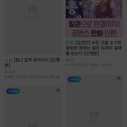
만화
[일권만] 모든 것을 포기한
평범한 영애는 젊은 빙제의 총애
를 받는다 [단행본]
소설
[BL] 알파 프라이드 [단행
1천
본]
#
서양풍
#
직진남
#
로맨스
#
상처녀
4.1만
#
재벌수
#
일상물
#
강공
#
삽질물
#
현대물