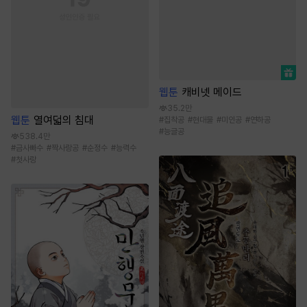
웹툰
캐비넷 메이드
35.2만
웹툰
열여덟의 침대
#
집착공
#
현대물
#
미인공
#
연하공
#
능글공
538.4만
#
금사빠수
#
짝사랑공
#
순정수
#
능력수
#
첫사랑