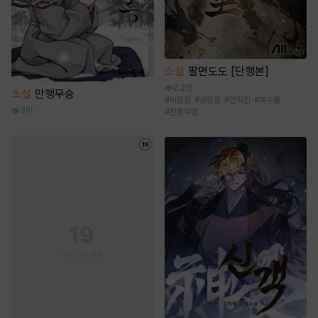
소설
팔면도도 [단행본]
2.2만
소설
만행무승
#
비장함
#
성장물
#
먼치킨
#
복수물
3만
#
전통무협