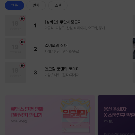
웹툰
만화
소설
[성비단] 무단사정금지
1
마규식, 피상구, 진월, 테리야끼, 오프카, 뚱개
열여덟의 침대
2
자태 / 청담, (원작)문슬로
언모럴 로맨틱 코미디
3
가감 / 쌔우, (원작)곽겨자