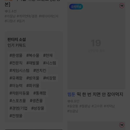
본]
3.4천
#
까칠남
#
계약연애/결혼
#
베이비메신저
#
다정녀
#
동거
판타지 소설
인기 키워드
#
환생물
#
복수물
#
천재
#
전문직
#
재벌물
#
시스템
#
게임시스템
#
먼치킨
#
유쾌함
#
빙의물
#
비장함
#
이능력
#
회귀물
#
차원이동물
#
통쾌함
웹툰
떡 한 번 치면 안 잡아먹지
#
스포츠물
#
생존물
8.9만
#
동양풍
#
절륜남
#
고수위
#
계략남
#
경영/기업
#
성장물
#
능글남
#
전쟁물