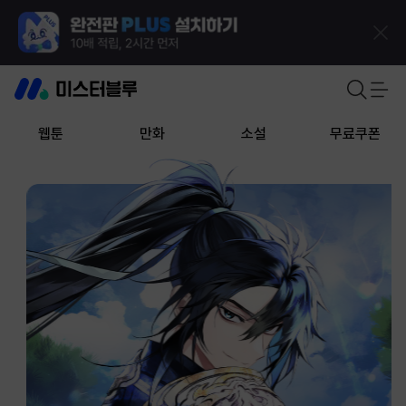
웹툰
만화
소설
무료쿠폰