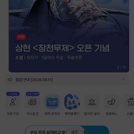
2
/
15
점검 안내 [2026.08.11]
+1,000원
첫충전 혜택
회원가입
머니충전
혜택 총정리
혜택몰빵💘
밀리언 셀러
점핑패스
선물
설정
관심 장르 설정하고 맞춤 추천 받기