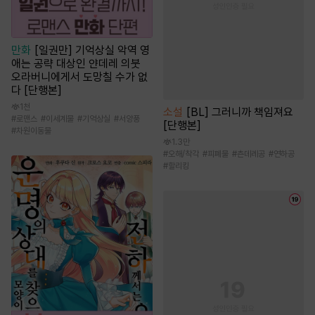
만화
[일권만] 기억상실 악역 영
애는 공략 대상인 얀데레 의붓
오라버니에게서 도망칠 수가 없
다 [단행본]
1천
소설
[BL] 그러니까 책임져요
#
로맨스
#
이세계물
#
기억상실
#
서양풍
[단행본]
#
차원이동물
1.3만
#
오해/착각
#
피폐물
#
츤데레공
#
연하공
#
할리킹