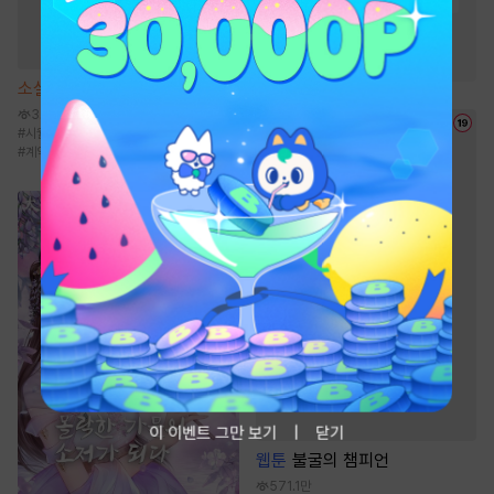
#
현대물
#
친구
#
고수위
#
강공
#
연상수
#
절륜공
소설
엑스 남편 [단행본]
3.6만
#
시월드
#
후회남
#
몸정>맘정
#
계약연애/결혼
#
상처녀
이 이벤트 그만 보기
닫기
웹툰
불굴의 챔피언
571.1만