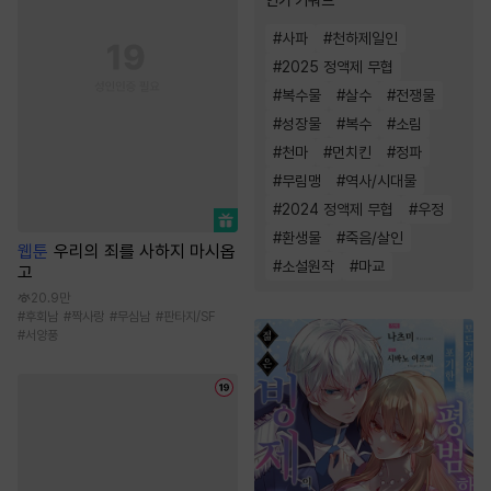
#
사파
#
천하제일인
#
2025 정액제 무협
#
복수물
#
살수
#
전쟁물
#
성장물
#
복수
#
소림
#
천마
#
먼치킨
#
정파
#
무림맹
#
역사/시대물
#
2024 정액제 무협
#
우정
#
환생물
#
죽음/살인
웹툰
우리의 죄를 사하지 마시옵
#
소설원작
#
마교
고
20.9만
#
후회남
#
짝사랑
#
무심남
#
판타지/SF
#
서양풍