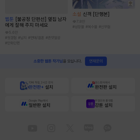
소설
신객 [단행본]
웹툰
[불공정 단편선] 옆집 남자
7.8만
에게 잘해 주지 마세요
#
성장물
#
복수물
#
신무협
5.6만
#
첫경험
#
납치
#
연애/결혼
#
존댓말공
#
만화단편
연재문의
소중한 웹툰 작가님
을 모십니다.
10배 적립, 2시간 먼저
원스토어에서
완전판+
설치
완전판 설치
Google Play에서
무협만화 플랫폼
일반판 설치
강툰 설치