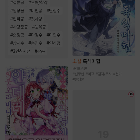
#
절륜공
#
오해/착각
#
일상물
#
미인공
#
단정수
#
집착공
#
첫사랑
#
사랑꾼공
#
능욕공
#
순정공
#
다정수
#
미인수
#
상처수
#
순진수
#
연하공
#
3인칭시점
#
강공
소설
독식마협
18.6만
#
신무협
#
마교
#
검객/무사
#
천마
#
환생물