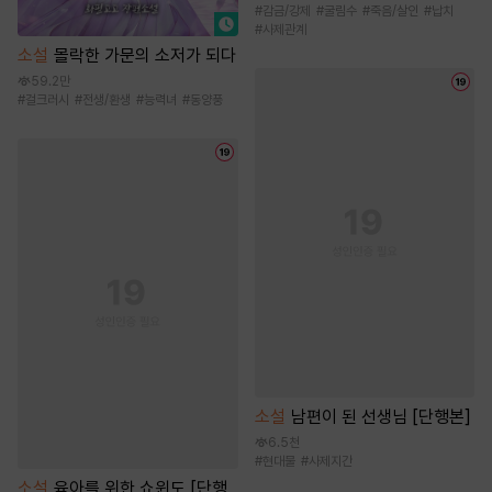
#
감금/강제
#
굴림수
#
죽음/살인
#
납치
#
사제관계
소설
몰락한 가문의 소저가 되다
59.2만
#
걸크러시
#
전생/환생
#
능력녀
#
동양풍
소설
남편이 된 선생님 [단행본]
6.5천
#
현대물
#
사제지간
소설
육아를 위한 쇼윈도 [단행