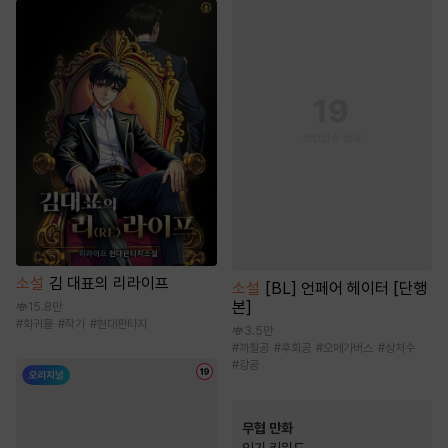
소설
김 대표의 리라이프
소설
[BL] 언페어 헤이터 [단행
본]
15.8만
#
회귀물
#
작가
#
현대판타지
3.5만
#
까칠공
#
후회공
#
오메가버스
#
상처수
#
강공
무협 만화
인기 키워드