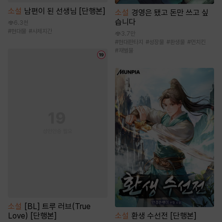
소설
남편이 된 선생님 [단행본]
소설
경영은 됐고 돈만 쓰고 싶
습니다
6.3천
#
현대물
#
사제지간
3.7만
#
현대판타지
#
성장물
#
환생물
#
먼치킨
#
재벌물
소설
[BL] 트루 러브(True
Love) [단행본]
소설
환생 수선전 [단행본]