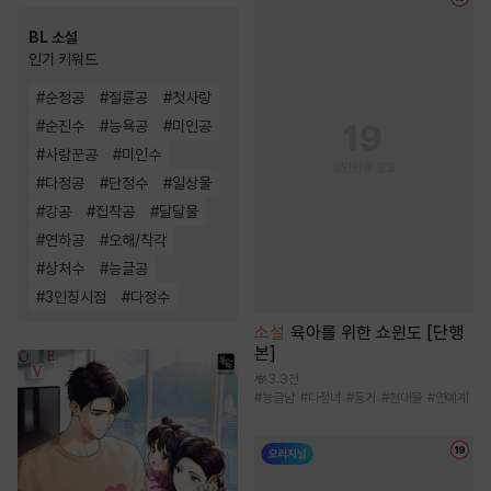
BL 소설
인기 키워드
#
순정공
#
절륜공
#
첫사랑
#
순진수
#
능욕공
#
미인공
#
사랑꾼공
#
미인수
#
다정공
#
단정수
#
일상물
#
강공
#
집착공
#
달달물
#
연하공
#
오해/착각
#
상처수
#
능글공
#
3인칭시점
#
다정수
소설
육아를 위한 쇼윈도 [단행
본]
3.3천
#
능글남
#
다정녀
#
동거
#
현대물
#
연예계