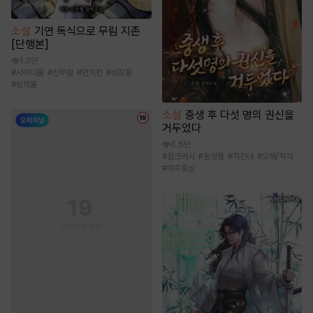
소설
기연 독식으로 무림 지존
[단행본]
1.3만
#
사이다물
#
신무협
#
먼치킨
#
성장물
#
빙의물
소설
중생 후 다섯 명의 권신을
거두었다
6.5만
#
걸크러시
#
동양풍
#
직진녀
#
오해/착각
#
여주중심