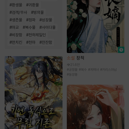
#
환생물
#
귀환물
#
검객/무사
#
빙의물
#
생존물
#
정파
#
성장물
#
마교
#
복수물
#
사이다물
#
비장함
#
천하제일인
#
먼치킨
#
천마
#
잔잔함
소설
장적
21.6만
#
궁정물
#
복수
#
계략녀
#
카리스마남
#
동양풍