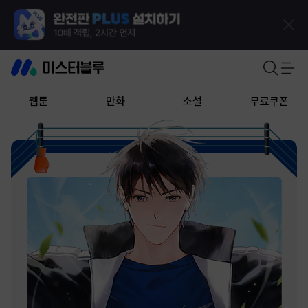
웹툰
만화
소설
무료쿠폰