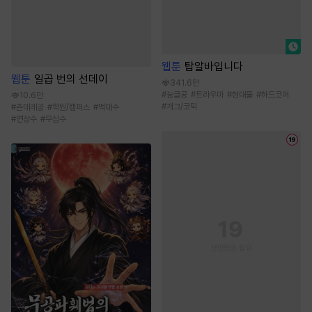
웹툰
탑알바입니다
웹툰
일곱 번의 선데이
341.6만
#
능글공
#
트라우마
#
현대물
#
하드코어
10.6만
#
개그/코믹
#
츤데레공
#
학원/캠퍼스
#
떡대수
#
연상수
#
무심수