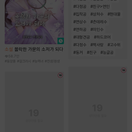
#
다정공
#
친구>연인
#
집착공
#
상처수
#
현대물
#
연상수
#
츤데레수
#
연하공
#
미인수
#
대형견공
#
하드코어
#
다정수
#
짝사랑
#
고수위
소설
몰락한 가문의 소저가 되다
#
동거
#
친구
#
능글공
58.7만
#
동양풍
#
걸크러시
#
능력녀
#
전생/환생