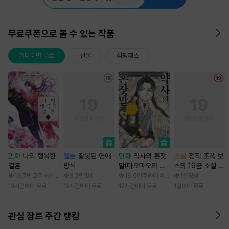
무료쿠폰으로 볼 수 있는 작품
기다리면 무료
선물
점핑패스
만화
나의 행복한
웹툰
잘못된 연애
만화
약사의 혼잣
소설
전직 조폭 보
결혼
방식
말(마오마오의 후
스의 19금 소설 속
궁 수수께끼 풀이
가정부 빙의기
13.7만
코우사카 리토 / 아기토기 아쿠미
3.2만
SIK
16.9만
쿠라타 미노지 / 휴우가 나츠
1천
당성
수첩)
12시간마다 무료
12시간마다 무료
12시간마다 무료
1일마다 무료
관심 장르 주간 랭킹