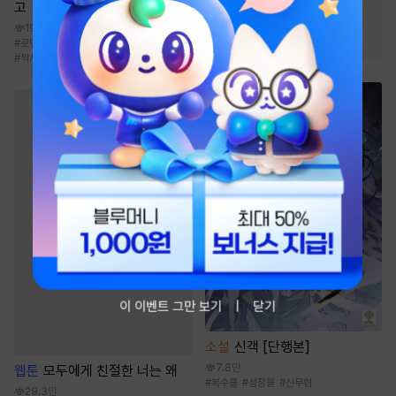
고
#
트라우마
#
연애/결혼
19.9만
#
서양풍
#
로맨스
#
후회남
#
다정남
#
인외존재
#
짝사랑
이 이벤트 그만 보기
닫기
소설
신객 [단행본]
7.8만
웹툰
모두에게 친절한 너는 왜
#
복수물
#
성장물
#
신무협
29.3만