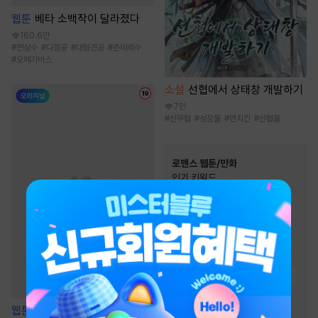
웹툰
베타 소백작이 달라졌다
160.6만
#
연상수
#
다정공
#
대형견공
#
츤데레수
#
오메가버스
소설
선협에서 상태창 개발하기
7만
#
신무협
#
성장물
#
먼치킨
#
선협물
로맨스 웹툰/만화
인기 키워드
#
역사/시대물
#
친구>연인
#
재회물
#
힐링물
#
동거
#
까칠남
#
계약관계
#
성장물
#
친구
#
다정남
#
직진녀
#
재벌남
#
첫사랑
#
짝사랑
#
능글남
웹툰
우리의 죄를 사하지 마시옵
#
오피스물
#
현대물