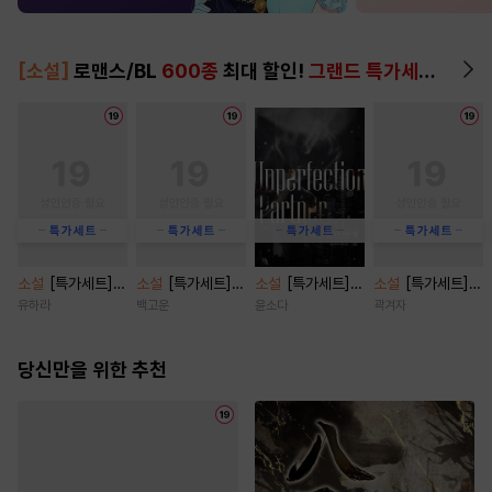
[소설]
로맨스/BL
600종
최대 할인!
그랜드 특가세트
▶
소설
[특가세트]
소설
[특가세트]
소설
[특가세트]
소설
[특가세트]
비가 오던 그날에
아내 파업 [삽화
불건전한 연애 [단
브로큰 로망스 클
유하라
백고운
윤소다
곽겨자
[단행본]
본] [단행본]
행본]
리셰 [단행본]
당신만을 위한 추천