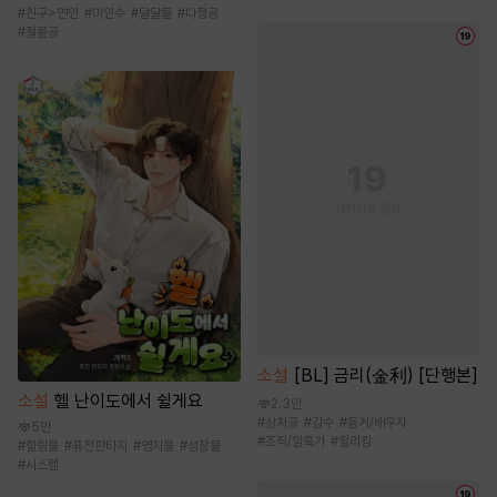
#
친구>연인
#
미인수
#
달달물
#
다정공
#
절륜공
소설
[BL] 금리(金利) [단행본]
소설
헬 난이도에서 쉴게요
2.3만
#
상처공
#
강수
#
동거/배우자
5만
#
조직/암흑가
#
할리킹
#
힐링물
#
퓨전판타지
#
영지물
#
성장물
#
시스템