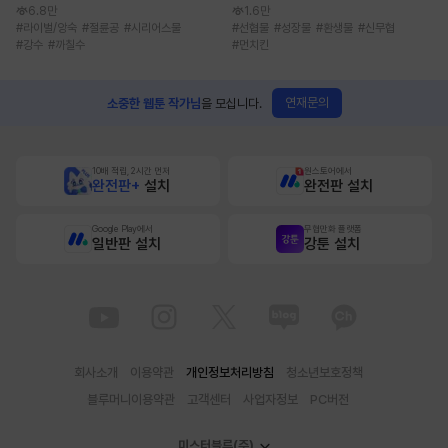
6.8만
1.6만
#
라이벌/앙숙
#
절륜공
#
시리어스물
#
선협물
#
성장물
#
환생물
#
신무협
#
강수
#
까칠수
#
먼치킨
연재문의
소중한 웹툰 작가님
을 모십니다.
10배 적립, 2시간 먼저
원스토어에서
완전판+
설치
완전판 설치
Google Play에서
무협만화 플랫폼
일반판 설치
강툰 설치
회사소개
이용약관
개인정보처리방침
청소년보호정책
블루머니이용약관
고객센터
사업자정보
PC버전
미스터블루(주)