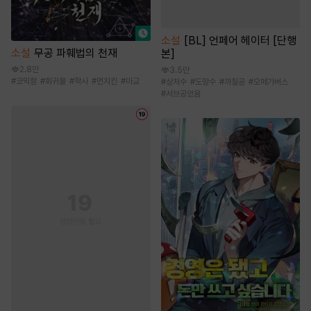
소설
[BL] 언페어 헤이터 [단행
소설
무공 파훼법의 천재
본]
2.8만
3.5만
#
코믹함
#
회귀물
#
학사
#
먼치킨
#
마교
#
상처수
#
도망수
#
까칠공
#
오메가버스
#
서브공있음