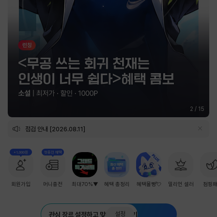
2
/
15
점검 안내 [2026.08.11]
+1,000원
첫충전 혜택
회원가입
머니충전
최대70%▼
혜택 총정리
혜택몰빵💘
밀리언 셀러
점핑
설정
관심 장르 설정하고 맞춤 추천 받기