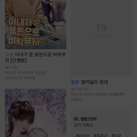
소설
아내가 준 용돈으로 벼락부
자 [단행본]
4.4만
#
이능력
#
주식/투자
#
힐링물
#
현대판타지
#
유쾌함
웹툰
열여덟의 침대
536.4만
#
짝사랑
#
헌신수
#
동정공
#
배틀연애
#
얼빠수
BL 웹툰/만화
인기 키워드
#
미남공
#
절륜공
#
강공