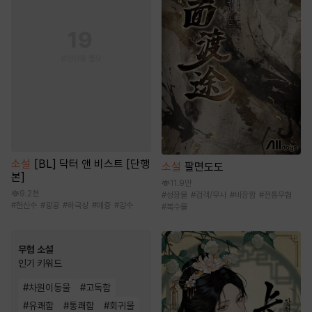
소설
[BL] 닥터 앤 비스트 [단행
소설
팔면도도
본]
11.9만
9.2천
#
성장물
#
검객/무사
#
비장함
#
전통무협
#
헌신수
#
광공
#
하극상
#
애증
#
강수
#
복수물
무협 소설
인기 키워드
#
차원이동물
#
고독함
#
유쾌함
#
통쾌함
#
회귀물