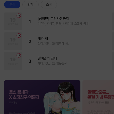
웹툰
만화
소설
[성비단] 무단사정금지
1
마규식, 피상구, 진월, 테리야끼, 오프카, 뚱개
개와 새
2
정각 / 정각, (원작)박하사탕
열여덟의 침대
3
자태 / 청담, (원작)문슬로