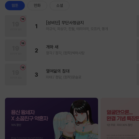
웹툰
만화
소설
[성비단] 무단사정금지
1
마규식, 피상구, 진월, 테리야끼, 오프카, 뚱개
개와 새
2
정각 / 정각, (원작)박하사탕
열여덟의 침대
3
자태 / 청담, (원작)문슬로