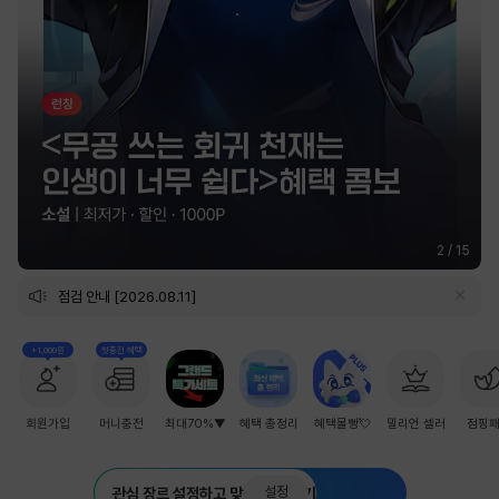
2
/
15
점검 안내 [2026.08.11]
+1,000원
첫충전 혜택
회원가입
머니충전
최대70%▼
혜택 총정리
혜택몰빵💘
밀리언 셀러
점핑
설정
관심 장르 설정하고 맞춤 추천 받기