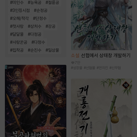
#
미인수
#
능욕공
#
절륜공
#
3인칭시점
#
순정공
#
오해/착각
#
단정수
#
첫사랑
#
상처수
#
강공
#
달달물
#
다정공
#
사랑꾼공
#
다정수
#
집착공
#
순진수
#
일상물
소설
선협에서 상태창 개발하기
7만
#
성장물
#
선협물
#
먼치킨
#
신무협