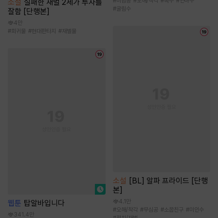
#
미남공
#
오해/착각
#
복수
#
연하수
소설
실패한 재벌 2세가 투자를
#
굴림수
잘함 [단행본]
4만
#
회귀물
#
현대판타지
#
재벌물
소설
[BL] 알파 프라이드 [단행
본]
4.1만
웹툰
탑알바입니다
#
오해/착각
#
무심공
#
소꿉친구
#
미인수
341.4만
#
정치/재벌