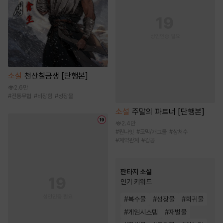
소설
천산칠금생 [단행본]
2.6만
#
전통무협
#
비장함
#
성장물
소설
주말의 파트너 [단행본]
2.4만
#
원나잇
#
코믹/개그물
#
상처수
#
계약관계
#
강공
판타지 소설
인기 키워드
#
복수물
#
성장물
#
회귀물
#
게임시스템
#
재벌물