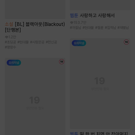
웹툰
사랑하고 사랑해서
153.7만
소설
[BL] 블랙아웃(Blackout)
#
까칠남
#
현대물
#
절륜
#
집착남
#
재벌남
[단행본]
1.2만
#
초딩공
#
현대물
#
사랑꾼공
#
헌신공
#
명랑수
웹툰
떡 한 번 치면 안 잡아먹지