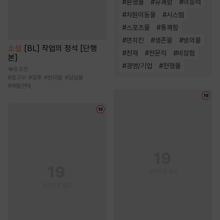
#
환생물
#
유쾌함
#
이능력
#
차원이동물
#
시스템
#
스포츠물
#
통쾌함
#
먼치킨
#
생존물
#
빙의물
소설
[BL] 작업의 정석 [단행
#
천재
#
전문직
#
비장함
본]
#
경영/기업
#
전쟁물
8.6천
#
호구수
#
질투
#
현대물
#
달달물
#
배틀연애