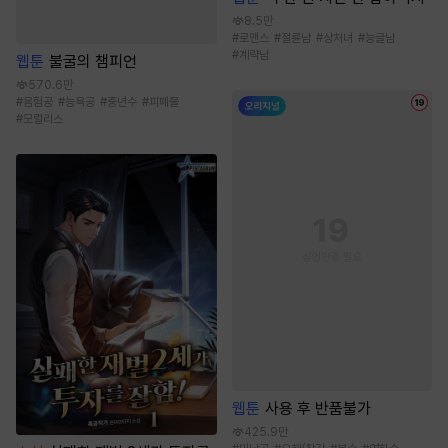
8.5만
#
로맨스
#
절륜남
#
상처녀
#
능글남
#
계략남
웹툰
불굴의 챔피언
570.6만
#
음험공
#
능욕공
#
중년수
#
피폐물
#
모럴리스
웹툰
사용 후 반품불가
425.9만