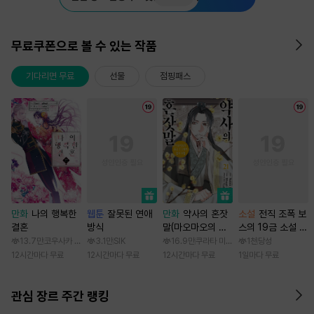
무료쿠폰으로 볼 수 있는 작품
기다리면 무료
선물
점핑패스
만화
나의 행복한
웹툰
잘못된 연애
만화
약사의 혼잣
소설
전직 조폭 보
결혼
방식
말(마오마오의 후
스의 19금 소설 속
궁 수수께끼 풀이
가정부 빙의기
13.7만
코우사카 리토 / 아기토기 아쿠미
3.1만
SIK
16.9만
쿠라타 미노지 / 휴우가 나츠
1천
당성
수첩)
12시간마다 무료
12시간마다 무료
12시간마다 무료
1일마다 무료
관심 장르 주간 랭킹