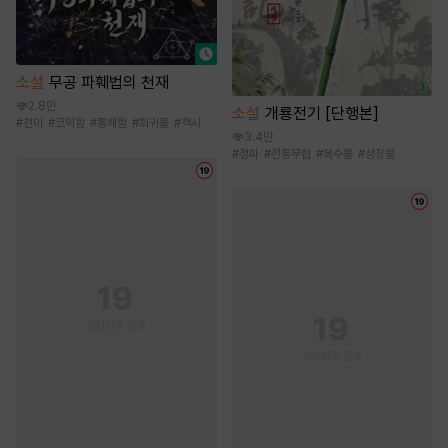
소설
무공 파훼법의 천재
2.8만
소설
개룡전기 [단행본]
#
천마
#
코믹함
#
통쾌함
#
회귀물
#
책사
3.4만
#
정파
#
전통무협
#
복수물
#
성장물