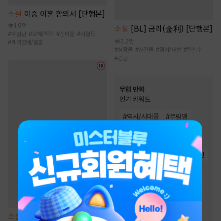
소설
이중 이혼 합의서 [단행본]
1.9만
소설
[BL] 금리(金利) [단행본]
#
재벌남
#
오해/착각
#
신파물
#
시월드
2.2만
#
계약연애/결혼
#
성장물
#
사건물
#
정치/재벌
#
헌신수
#
강공
무협 만화
인기 키워드
#
역사/시대물
#
무림맹
#
소설원작
#
전쟁물
#
성장물
#
복수
#
정파
#
환생물
#
살수
#
죽음/살인
#
천하제일인
#
2024 정액제 무협
#
마교
#
2025 정액제 무협
#
천마
#
소림
#
먼치킨
#
우정
소설
은사 [단행본]
#
복수물
#
사파