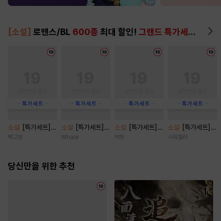
[소설]
로맨스/BL
600종
최대 할인!
그랜드 특가세트
▶
소설
[특가세트]
소설
[특가세트]
소설
[특가세트]
소설
[특가세트]
아내 파업 [삽화
시나몬 캔디 [단행
관계의 밀도 [단행
[BL] 꿈속 침대 위
백고운
Whale
박하
사워젤리
본] [단행본]
본]
본]
그 남자 [단행본]
당신만을 위한 추천