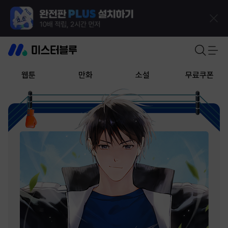
웹툰
만화
소설
무료쿠폰