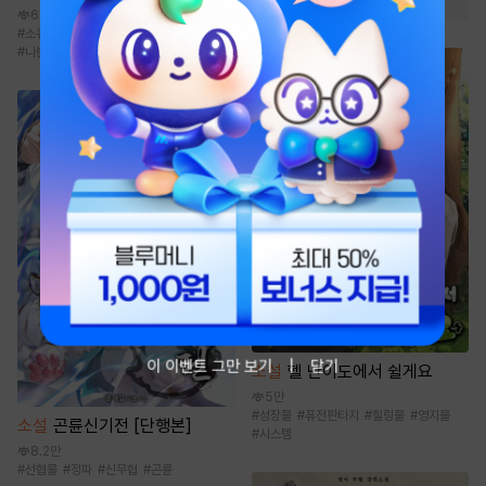
6.9천
#
소유욕/집착
#
동정녀
#
현대물
#
나쁜남자
#
순진녀
이 이벤트 그만 보기
닫기
소설
헬 난이도에서 쉴게요
5만
#
성장물
#
퓨전판타지
#
힐링물
#
영지물
소설
곤륜신기전 [단행본]
#
시스템
8.2만
#
선협물
#
정파
#
신무협
#
곤륜