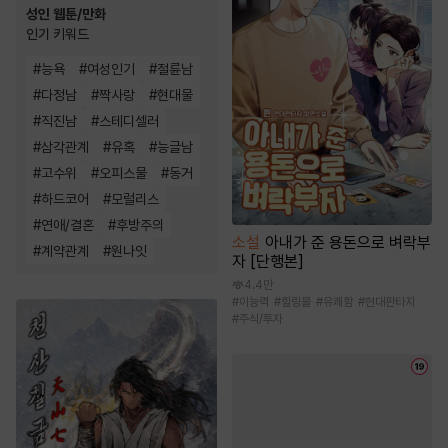
성인 웹툰/만화
인기 키워드
#
능욕
#
여성인기
#
절륜남
#
다정남
#
짝사랑
#
현대물
#
직진남
#
스테디셀러
#
삼각관계
#
유혹
#
능글남
#
고수위
#
오피스물
#
동거
#
하드코어
#
모럴리스
#
연애/결혼
#
후방주의
소설
아내가 준 용돈으로 벼락부
#
계약관계
#
원나잇
자 [단행본]
4.4만
#
이능력
#
힐링물
#
유쾌함
#
현대판타지
#
주식/투자