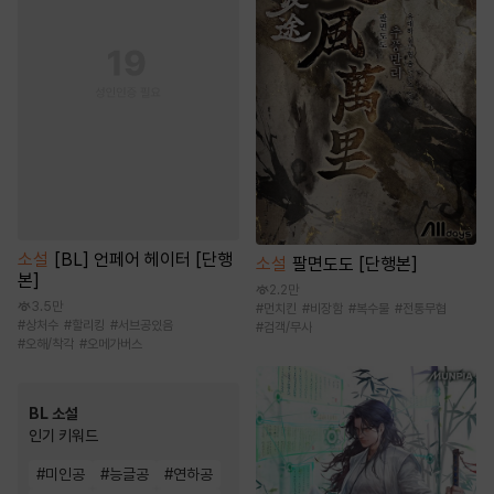
소설
[BL] 언페어 헤이터 [단행
소설
팔면도도 [단행본]
본]
2.2만
3.5만
#
먼치킨
#
비장함
#
복수물
#
전통무협
#
상처수
#
할리킹
#
서브공있음
#
검객/무사
#
오해/착각
#
오메가버스
BL 소설
인기 키워드
#
미인공
#
능글공
#
연하공