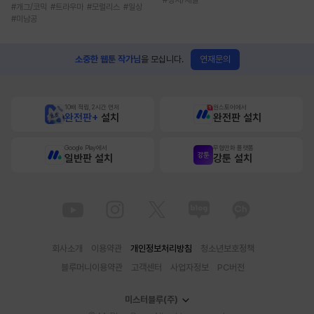
#
개그/코믹
#
트라우마
#
모럴리스
#
일상
#
미남공
연재문의
소중한 웹툰 작가님
을 모십니다.
10배 적립, 2시간 먼저
원스토어에서
완전판+
설치
완전판 설치
Google Play에서
무협만화 플랫폼
일반판 설치
강툰 설치
회사소개
이용약관
개인정보처리방침
청소년보호정책
블루머니이용약관
고객센터
사업자정보
PC버전
미스터블루(주)