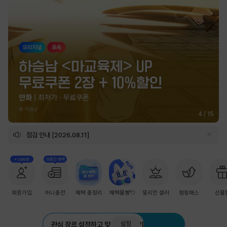
5
/
15
점검 안내 [2026.08.11]
+1,000원
첫충전 혜택
회원가입
머니충전
혜택 총정리
혜택몰빵💘
밀리언 셀러
점핑패스
선물
설정
관심 장르 설정하고 맞춤 추천 받기