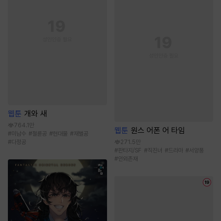
웹툰
개와 새
764.1만
웹툰
원스 어폰 어 타임
#
미남수
#
절륜공
#
현대물
#
재벌공
271.5만
#
다정공
#
판타지/SF
#
직진녀
#
드라마
#
서양풍
#
인외존재