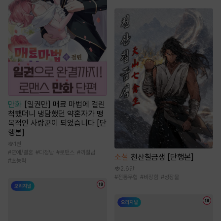
만화
[일권만] 매료 마법에 걸린
척했더니 냉담했던 약혼자가 맹
목적인 사랑꾼이 되었습니다 [단
행본]
1천
#
연애/결혼
#
다정남
#
로맨스
#
까칠남
소설
천산칠금생 [단행본]
#
초능력
2.6만
#
전통무협
#
비장함
#
성장물