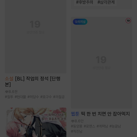
#
후방주의
#
삼각관계
소설
[BL] 작업의 정석 [단행
본]
8.6천
#
질투
#
현대물
#
허당수
#
호구수
#
까칠공
웹툰
떡 한 번 치면 안 잡아먹지
8.6만
#
동양풍
#
로맨스
#
계략남
#
능글남
#
직진남