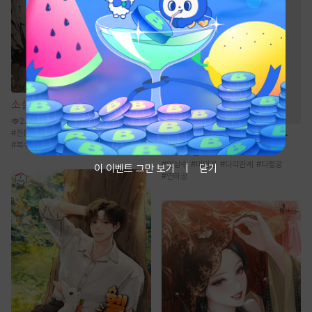
소설
팔면도도 [단행본]
2.2만
#
전통무협
#
성장물
#
검객/무사
#
먼치킨
웹툰
베타 소백작이 달라졌다
#
복수물
160.6만
#
연상수
#
미인공
#
다각관계
#
다정공
이 이벤트 그만 보기
닫기
#
연하공