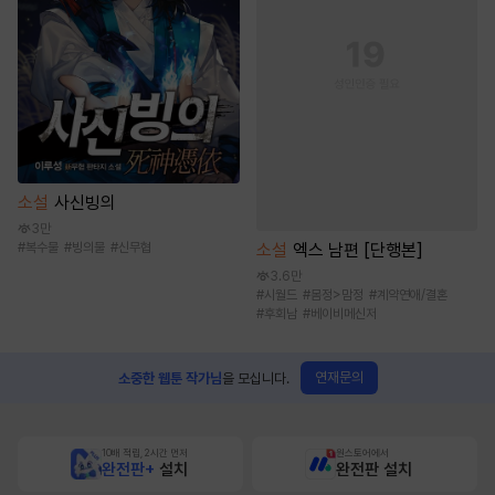
소설
사신빙의
3만
소설
엑스 남편 [단행본]
#
복수물
#
빙의물
#
신무협
3.6만
#
시월드
#
몸정>맘정
#
계약연애/결혼
#
후회남
#
베이비메신저
연재문의
소중한 웹툰 작가님
을 모십니다.
10배 적립, 2시간 먼저
원스토어에서
완전판+
설치
완전판 설치