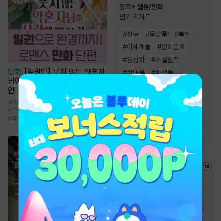
장르+ 웹툰/만화
인기 키워드
#
친구
#
동양풍
#
복수
#
이세계물
#
인외존재
#
영상화
#
소설원작
만화
[일권만] 웃지 않는 약혼자
#
현대물
#
환생물
님이 사랑에 빠진 건 변장한 저
#
역사/시대물
#
다정남
인 것 같습니다 [단행본]
#
초능력
#
힐링물
1천
#
연애/결혼
#
오피스물
#
무심남
#
다정남
#
연애/결혼
#
계약관계
#
짝사랑
#
성장물
#
우정
#
음식
#
복수물
#
동물