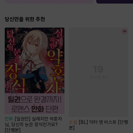
당신만을 위한 추천
만화
[일권만] 실례지만 약혼자
소설
[BL] 닥터 앤 비스트 [단행
님, 당신의 눈은 장식인가요?
본]
[단행본]