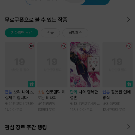
무료쿠폰으로 볼 수 있는 작품
기다리면 무료
선물
점핑패스
웹툰
쓰리 나이츠,
소설
언로맨틱 페
만화
나의 행복한
웹툰
잘못된 연애
실제로 합니다
로몬 테라피
결혼
방식
2.1천
고토 / 두나래
1천
망랑독
13.7만
코우사카 리토 / 아기토기 아쿠미
3.6만
SIK
1일마다 무료
1일마다 무료
12시간마다 무료
12시간마다 무료
관심 장르 주간 랭킹