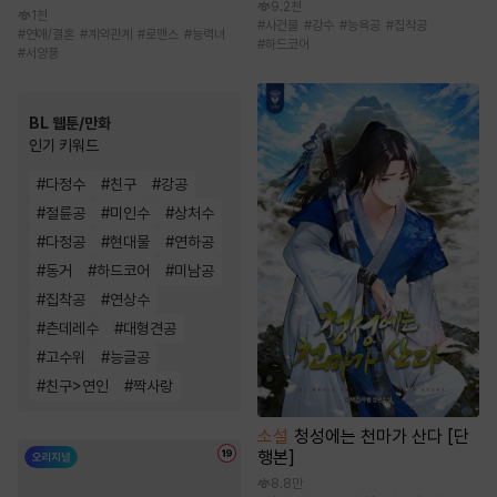
9.2천
1천
#
사건물
#
강수
#
능욕공
#
집착공
#
연애/결혼
#
계약관계
#
로맨스
#
능력녀
#
하드코어
#
서양풍
BL 웹툰/만화
인기 키워드
#
다정수
#
친구
#
강공
#
절륜공
#
미인수
#
상처수
#
다정공
#
현대물
#
연하공
#
동거
#
하드코어
#
미남공
#
집착공
#
연상수
#
츤데레수
#
대형견공
#
고수위
#
능글공
#
친구>연인
#
짝사랑
소설
청성에는 천마가 산다 [단
행본]
8.8만