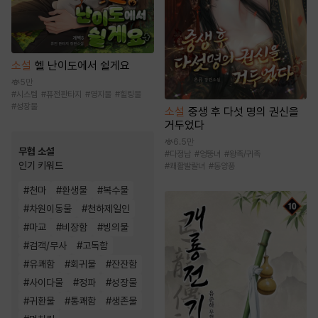
소설
헬 난이도에서 쉴게요
5만
#
시스템
#
퓨전판타지
#
영지물
#
힐링물
#
성장물
소설
중생 후 다섯 명의 권신을
거두었다
6.5만
무협 소설
#
다정남
#
엉뚱녀
#
왕족/귀족
인기 키워드
#
쾌활발랄녀
#
동양풍
#
천마
#
환생물
#
복수물
#
차원이동물
#
천하제일인
#
마교
#
비장함
#
빙의물
#
검객/무사
#
고독함
#
유쾌함
#
회귀물
#
잔잔함
#
사이다물
#
정파
#
성장물
#
귀환물
#
통쾌함
#
생존물