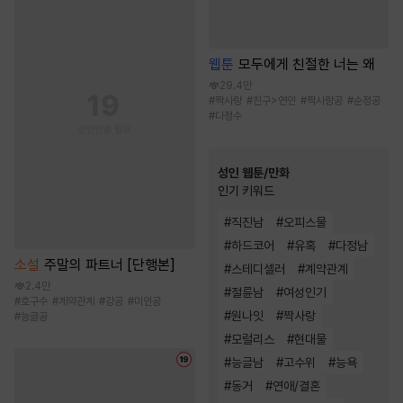
웹툰
모두에게 친절한 너는 왜
29.4만
#
짝사랑
#
친구>연인
#
짝사랑공
#
순정공
#
다정수
성인 웹툰/만화
인기 키워드
#
직진남
#
오피스물
#
하드코어
#
유혹
#
다정남
소설
주말의 파트너 [단행본]
#
스테디셀러
#
계약관계
2.4만
#
절륜남
#
여성인기
#
호구수
#
계약관계
#
강공
#
미인공
#
원나잇
#
짝사랑
#
능글공
#
모럴리스
#
현대물
#
능글남
#
고수위
#
능욕
#
동거
#
연애/결혼