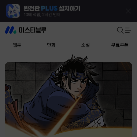
웹툰
만화
소설
무료쿠폰