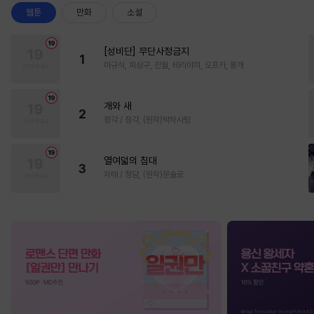
웹툰
만화
소설
[성비단] 무단사정금지
1
마규식, 피상구, 진월, 테리야끼, 오프카, 뚱개
개와 새
2
정각 / 정각, (원작)박하사탕
열여덟의 침대
3
자태 / 청담, (원작)문슬로