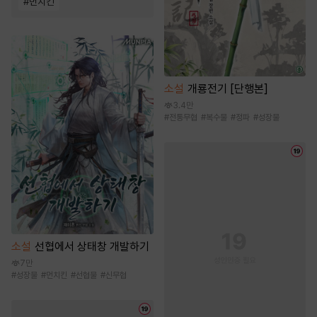
#
먼치킨
소설
개룡전기 [단행본]
3.4만
#
전통무협
#
복수물
#
정파
#
성장물
소설
선협에서 상태창 개발하기
7만
#
성장물
#
먼치킨
#
선협물
#
신무협