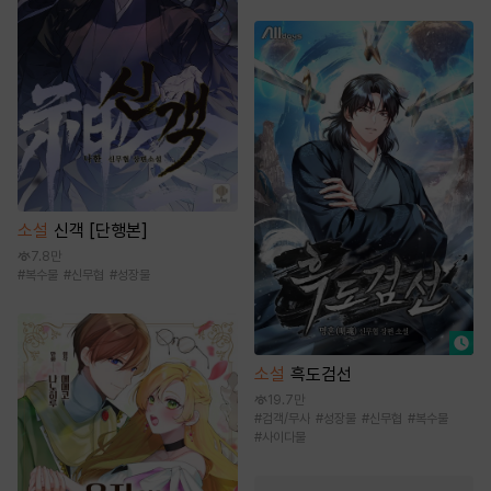
소설
신객 [단행본]
7.8만
#
복수물
#
신무협
#
성장물
소설
흑도검선
19.7만
#
검객/무사
#
성장물
#
신무협
#
복수물
#
사이다물