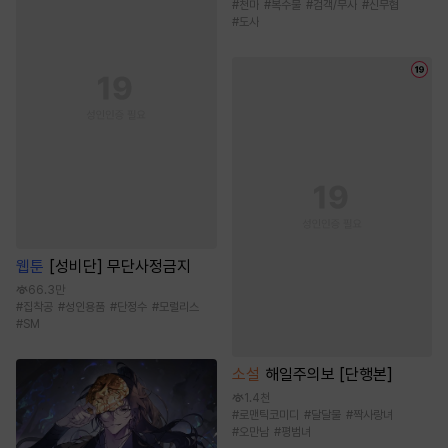
#
천마
#
복수물
#
검객/무사
#
신무협
#
도사
웹툰
[성비단] 무단사정금지
66.3만
#
집착공
#
성인용품
#
단정수
#
모럴리스
#
SM
소설
해일주의보 [단행본]
1.4천
#
로맨틱코미디
#
달달물
#
짝사랑녀
#
오만남
#
평범녀