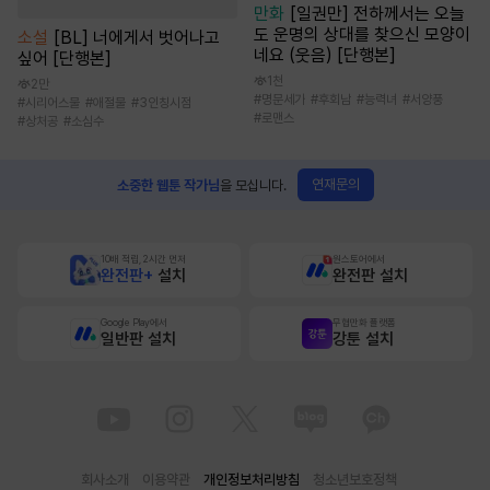
만화
[일권만] 전하께서는 오늘
도 운명의 상대를 찾으신 모양이
소설
[BL] 너에게서 벗어나고
네요 (웃음) [단행본]
싶어 [단행본]
1천
2만
#
명문세가
#
후회남
#
능력녀
#
서양풍
#
시리어스물
#
애절물
#
3인칭시점
#
로맨스
#
상처공
#
소심수
연재문의
소중한 웹툰 작가님
을 모십니다.
10배 적립, 2시간 먼저
원스토어에서
완전판+
설치
완전판 설치
Google Play에서
무협만화 플랫폼
일반판 설치
강툰 설치
회사소개
이용약관
개인정보처리방침
청소년보호정책