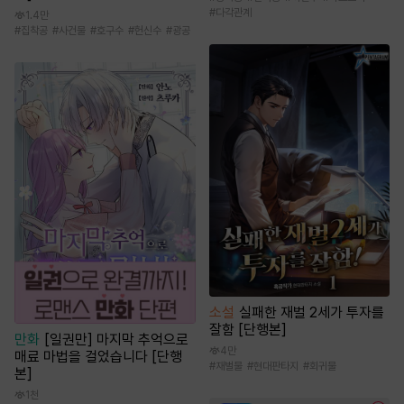
#
다각관계
1.4만
#
집착공
#
사건물
#
호구수
#
헌신수
#
광공
소설
실패한 재벌 2세가 투자를
잘함 [단행본]
만화
[일권만] 마지막 추억으로
4만
매료 마법을 걸었습니다 [단행
#
재벌물
#
현대판타지
#
회귀물
본]
1천