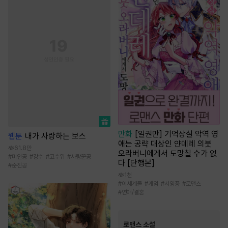
만화
[일권만] 기억상실 악역 영
웹툰
내가 사랑하는 보스
애는 공략 대상인 얀데레 의붓
61.8만
오라버니에게서 도망칠 수가 없
#
미인공
#
강수
#
고수위
#
사랑꾼공
다 [단행본]
#
순진공
1천
#
이세계물
#
게임
#
서양풍
#
로맨스
#
연애/결혼
로맨스 소설