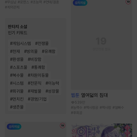
#
무심남
#
로맨스
#
초능력
#
연애/결혼
#
계약관계
판타지 소설
인기 키워드
#
게임시스템
#
전쟁물
#
천재
#
빙의물
#
유쾌함
#
환생물
#
비장함
#
스포츠물
#
통쾌함
#
복수물
#
차원이동물
#
시스템
#
전문직
#
이능력
#
회귀물
#
재벌물
#
성장물
웹툰
열여덟의 침대
#
먼치킨
#
경영/기업
539만
#
생존물
#
능력수
#
짝사랑공
#
짝사랑
#
얼빠수
#
후회공