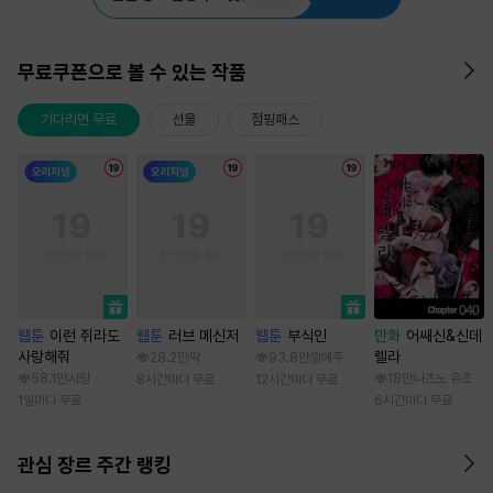
무료쿠폰으로 볼 수 있는 작품
기다리면 무료
선물
점핑패스
웹툰
이런 쥐라도
웹툰
러브 메신저
웹툰
부식인
만화
어쌔신&신데
사랑해줘
렐라
28.2만
딱
93.8만
임애주
58.1만
사탕
18만
나츠노 유조
8시간마다 무료
12시간마다 무료
1일마다 무료
6시간마다 무료
관심 장르 주간 랭킹