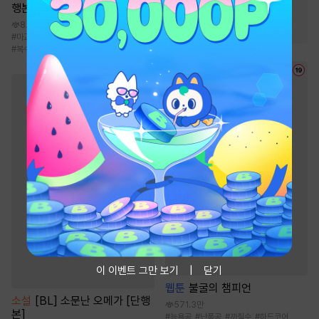
행본]
#
검객/무사
#
환생물
8.8만
#
통쾌함
#
마교
#
마교
#
천마
#
검객/무사
#
환생물
#
복수물
이 이벤트 그만 보기
닫기
웹툰
불굴의 챔피언
소설
[BL] 소문난 오메가 [단행
571.3만
본]
#
능욕공
#
난폭공
#
까칠수
#
하드코어