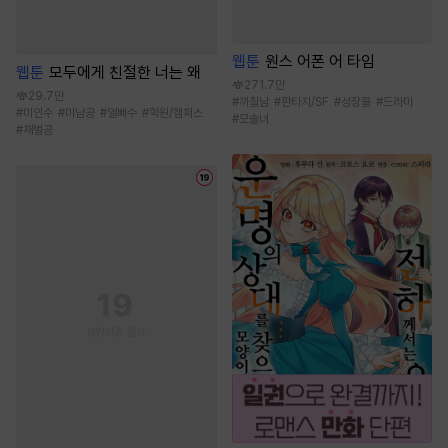
웹툰
원스 어폰 어 타임
웹툰
모두에게 친절한 너는 왜
271.7만
29.7만
#
까칠남
#
판타지/SF
#
성장물
#
드라마
#
미인수
#
미남공
#
얼빠수
#
학원/캠퍼스
#
모솔녀
#
재벌공