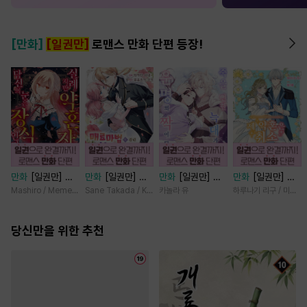
[만화]
[일권만]
로맨스 만화 단편 등장!
만화
[일권만] 실
만화
[일권만] 매
만화
[일권만] 죽
만화
[일권만] 제
례지만 약혼자님,
료 마법에 걸린 척
을 뻔한 늑대가 운
약혼은 취소되었습
Mashiro / Memeko
Sane Takada / Koki Fuyutsuki
카놀라 유
하루나기 리구 / 미즈메
당신의 눈은 장식
했더니 냉담했던
명의 짝이 되기까
니다 [단행본]
인가요? [단행본]
약혼자가 맹목적인
지 [단행본]
당신만을 위한 추천
사랑꾼이 되었습니
다 [단행본]