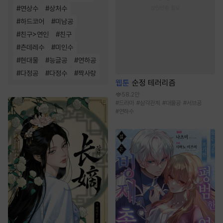
#
연상수
#
상처수
#
하드코어
#
미남공
#
친구>연인
#
친구
#
츤데레수
#
미인수
#
현대물
#
능글공
#
연하공
#
다정공
#
다정수
#
짝사랑
웹툰
순정 테러리즘
58.2만
#
드라마
#
삼각관계
#
대물공
#
서브공
#
연하수