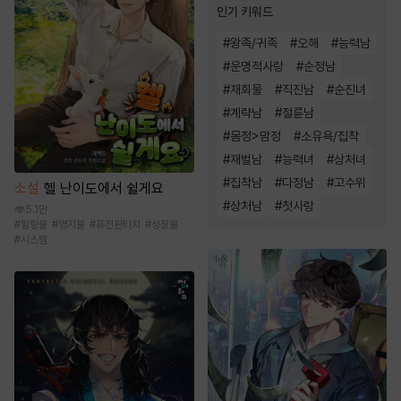
인기 키워드
#
왕족/귀족
#
오해
#
능력남
#
운명적사랑
#
순정남
#
재회물
#
직진남
#
순진녀
#
계략남
#
절륜남
#
몸정>맘정
#
소유욕/집착
#
재벌남
#
능력녀
#
상처녀
#
집착남
#
다정남
#
고수위
소설
헬 난이도에서 쉴게요
#
상처남
#
첫사랑
5.1만
#
힐링물
#
영지물
#
퓨전판타지
#
성장물
#
시스템