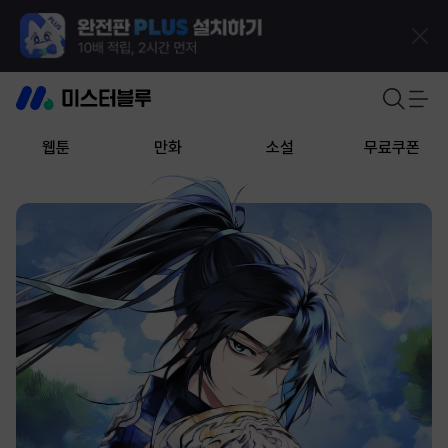
웹툰
만화
소설
무료쿠폰