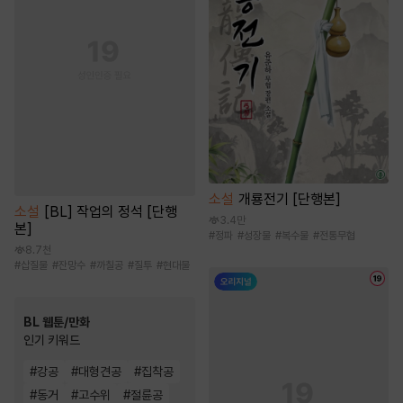
소설
개룡전기 [단행본]
소설
[BL] 작업의 정석 [단행
3.4만
본]
#
정파
#
성장물
#
복수물
#
전통무협
8.7천
#
삽질물
#
잔망수
#
까칠공
#
질투
#
현대물
BL 웹툰/만화
인기 키워드
#
강공
#
대형견공
#
집착공
#
동거
#
고수위
#
절륜공