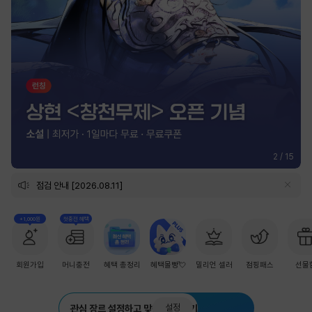
2
/
15
점검 안내 [2026.08.11]
+1,000원
첫충전 혜택
회원가입
머니충전
혜택 총정리
혜택몰빵💘
밀리언 셀러
점핑패스
선물
설정
관심 장르 설정하고 맞춤 추천 받기