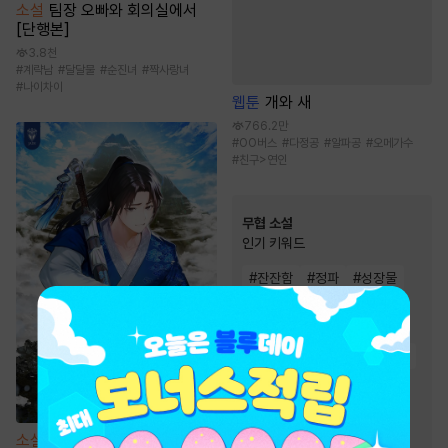
소설
팀장 오빠와 회의실에서
[단행본]
3.8천
#
계략남
#
달달물
#
순진녀
#
짝사랑녀
#
나이차이
웹툰
개와 새
766.2만
#
OO버스
#
다정공
#
알파공
#
오메가수
#
친구>연인
무협 소설
인기 키워드
#
잔잔함
#
정파
#
성장물
#
천마
#
먼치킨
#
천하제일인
#
복수물
#
귀환물
#
회귀물
#
비장함
#
차원이동물
#
유쾌함
#
빙의물
#
사이다물
#
생존물
#
고독함
소설
청성에는 천마가 산다 [단