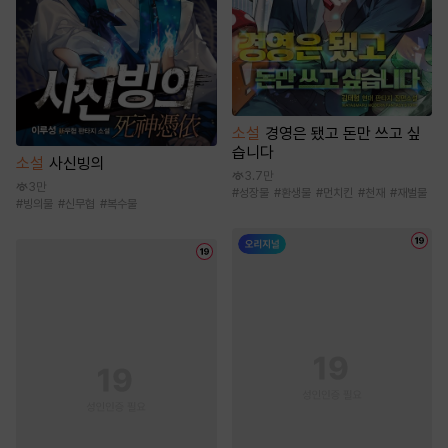
소설
경영은 됐고 돈만 쓰고 싶
습니다
소설
사신빙의
3.7만
3만
#
성장물
#
환생물
#
먼치킨
#
천재
#
재벌물
#
빙의물
#
신무협
#
복수물