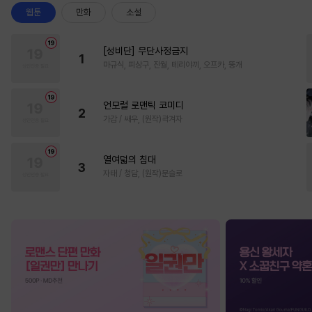
웹툰
만화
소설
[성비단] 무단사정금지
1
마규식, 피상구, 진월, 테리야끼, 오프카, 뚱개
언모럴 로맨틱 코미디
2
가감 / 쌔우, (원작)곽겨자
열여덟의 침대
3
자태 / 청담, (원작)문슬로