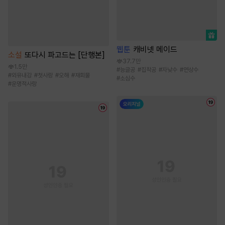
웹툰
캐비넷 메이드
소설
또다시 파고드는 [단행본]
37.7만
1.5만
#
능글공
#
집착공
#
자낮수
#
연상수
#
외유내강
#
첫사랑
#
오해
#
재회물
#
소심수
#
운명적사랑