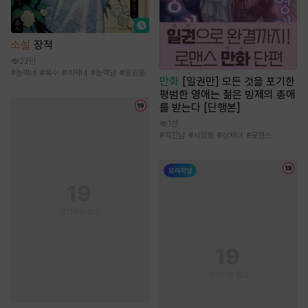
소설
장적
22만
#
능력녀
#
복수
#
계략녀
#
능력남
#
동양풍
만화
[일권만] 모든 것을 포기한
평범한 영애는 젊은 빙제의 총애
를 받는다 [단행본]
1천
#
직진남
#
서양풍
#
상처녀
#
로맨스