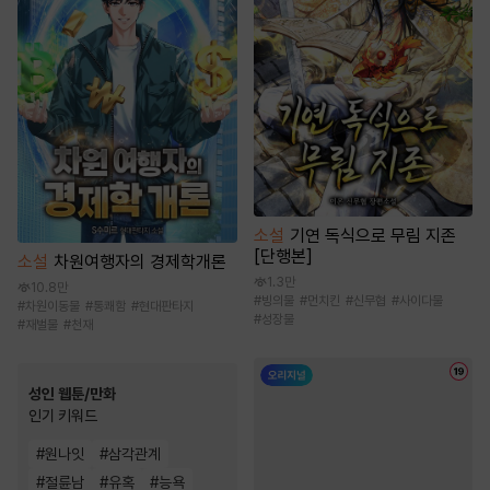
소설
기연 독식으로 무림 지존
[단행본]
소설
차원여행자의 경제학개론
1.3만
10.8만
#
빙의물
#
먼치킨
#
신무협
#
사이다물
#
차원이동물
#
통쾌함
#
현대판타지
#
성장물
#
재벌물
#
천재
성인 웹툰/만화
인기 키워드
#
원나잇
#
삼각관계
#
절륜남
#
유혹
#
능욕