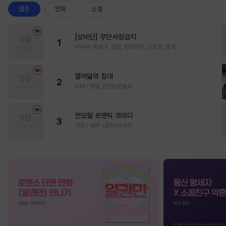
웹툰
만화
소설
[성비단] 무단사정금지
1
마규식, 피상구, 진월, 테리야끼, 오프카, 뚱개
열여덟의 침대
2
자태 / 청담, (원작)문슬로
언모럴 로맨틱 코미디
3
가감 / 쌔우, (원작)곽겨자