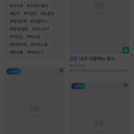
#
고수위
#
스테디셀러
#
동거
#
다정남
#
능글남
#
계약관계
#
모럴리스
#
연애/결혼
#
하드코어
#
직진남
#
짝사랑
#
후방주의
#
오피스물
#
현대물
#
여성인기
웹툰
내가 사랑하는 보스
60.9만
#
순진공
#
연상수
#
미인공
#
강수
#
연하공