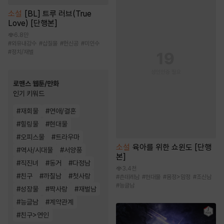
소설
[BL] 트루 러브(True
Love) [단행본]
6.8만
#
외유내강수
#
삽질물
#
헌신공
#
미인수
#
정치/재벌
로맨스 웹툰/만화
인기 키워드
#
재회물
#
연애/결혼
#
힐링물
#
현대물
#
오피스물
#
트라우마
소설
육아를 위한 쇼윈도 [단행
#
역사/시대물
#
서양풍
본]
#
직진녀
#
동거
#
다정남
3.4천
#
친구
#
까칠남
#
첫사랑
#
츤데레남
#
현대물
#
몸정>맘정
#
조신남
#
능글남
#
성장물
#
짝사랑
#
재벌남
#
능글남
#
계약관계
#
친구>연인