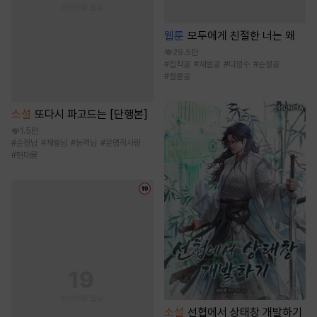
웹툰
모두에게 친절한 너는 왜
29.5만
#
집착공
#
재벌공
#
다정수
#
순정공
#
절륜공
소설
또다시 파고드는 [단행본]
1.5만
#
순정남
#
재벌남
#
능력남
#
운명적사랑
#
현대물
소설
선협에서 상태창 개발하기