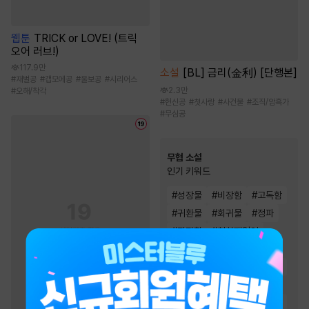
웹툰
TRICK or LOVE! (트릭
오어 러브!)
117.9만
소설
[BL] 금리(金利) [단행본]
#
재벌공
#
갭모에공
#
울보공
#
시리어스
2.3만
#
오해/착각
#
헌신공
#
첫사랑
#
사건물
#
조직/암흑가
#
무심공
무협 소설
인기 키워드
#
성장물
#
비장함
#
고독함
#
귀환물
#
회귀물
#
정파
#
잔잔함
#
천하제일인
#
먼치킨
#
검객/무사
#
생존물
#
환생물
#
복수물
#
빙의물
#
차원이동물
#
사이다물
#
천마
#
유쾌함