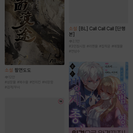
소설
[BL] Call Call Call [단행
본]
2.1만
#
3인칭시점
#
리맨물
#
집착공
#
애절물
#
연상수
소설
팔면도도
12만
#
성장물
#
복수물
#
먼치킨
#
비장함
#
검객/무사