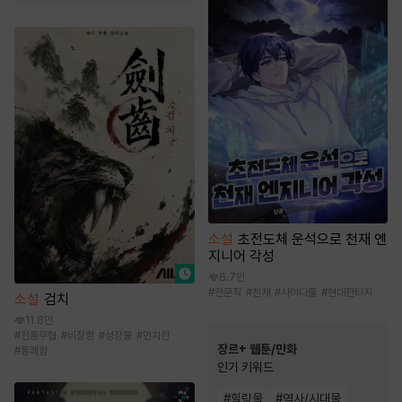
소설
초전도체 운석으로 천재 엔
지니어 각성
6.7만
#
전문직
#
천재
#
사이다물
#
현대판타지
소설
검치
11.8만
#
전통무협
#
비장함
#
성장물
#
먼치킨
장르+ 웹툰/만화
#
통쾌함
인기 키워드
#
힐링물
#
역사/시대물