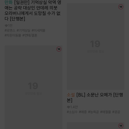
만화
[일권만] 기억상실 악역 영
애는 공략 대상인 얀데레 의붓
오라버니에게서 도망칠 수가 없
다 [단행본]
1천
#
로맨스
#
기억상실
#
이세계물
#
차원이동물
#
연애/결혼
소설
[BL] 소문난 오메가 [단행
본]
1.4만
#
소심수
#
애증
#
능욕공
#
애절물
#
광공