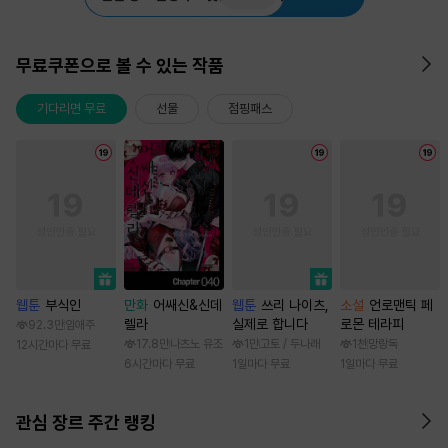
무료쿠폰으로 볼 수 있는 작품
기다리면 무료
선물
점핑패스
웹툰
부식인
만화
어쌔신&신데
웹툰
쓰리 나이츠,
소설
언로맨틱 페
렐라
실제로 합니다
로몬 테라피
92.3만
임애주
17.8만
나츠노 유조
1만
고토 / 두나래
1천
망랑독
12시간마다 무료
6시간마다 무료
1일마다 무료
1일마다 무료
관심 장르 주간 랭킹