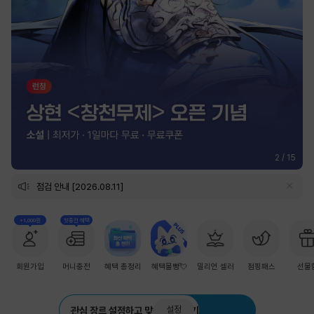
2
/
15
점검 안내 [2026.08.11]
+1,000원
첫충전 혜택
회원가입
머니충전
혜택 총정리
혜택몰빵💘
밀리언 셀러
점핑패스
선물
설정
관심 장르 설정하고 맞춤 추천 받기