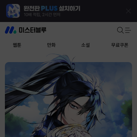
웹툰
만화
소설
무료쿠폰