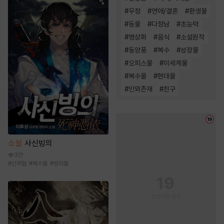
#
우정
#
연애/결혼
#
환생물
#
동물
#
다정남
#
초능력
#
영상화
#
음식
#
소설원작
#
동양풍
#
복수
#
성장물
#
오피스물
#
이세계물
#
복수물
#
현대물
#
인외존재
#
친구
소설
사신빙의
3만
#
신무협
#
복수물
#
빙의물