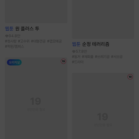
웹툰
원 플러스 투
94.8만
#
첫사랑
#
고수위
#
대형견공
#
갭모에공
웹툰
순정 테러리즘
#
학원/캠퍼스
57.8만
#
동거
#
재회물
#
쓰레기공
#
서브공
#
드라마