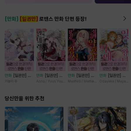
[만화]
[일권만]
로맨스 만화 단편 등장!
만화
[일권만] 죽
만화
[일권만] 왕
만화
[일권만] 실
만화
[일권만] 잊
을 뻔한 늑대가 운
태자님과의 약혼을
례지만 약혼자님,
혀진 왕녀지만 정
카놀라 유
Anno / Yuuri Yuudachi
Mashiro / Memeko
Odayaka / Maya Ko
명의 짝이 되기까
거절했더니 어째서
당신의 눈은 장식
략결혼 한 남편에
지 [단행본]
인지 얀데레로 돌
인가요? [단행본]
게 익애받고 있습
당신만을 위한 추천
변했습니다 [단행
니다 [단행본]
본]