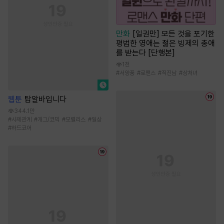
만화
[일권만] 모든 것을 포기한
평범한 영애는 젊은 빙제의 총애
를 받는다 [단행본]
1천
#
서양풍
#
로맨스
#
직진남
#
상처녀
웹툰
탑알바입니다
344.1만
#
사제관계
#
개그/코믹
#
모럴리스
#
일상
#
하드코어