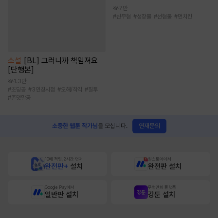
7만
#
신무협
#
성장물
#
선협물
#
먼치킨
소설
[BL] 그러니까 책임져요
[단행본]
1.3만
#
초딩공
#
3인칭시점
#
오해/착각
#
질투
#
존댓말공
연재문의
소중한 웹툰 작가님
을 모십니다.
10배 적립, 2시간 먼저
원스토어에서
완전판+
설치
완전판 설치
Google Play에서
무협만화 플랫폼
일반판 설치
강툰 설치