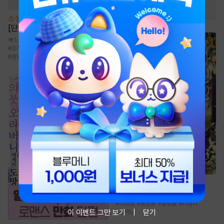
#
마교
#
통쾌함
소설
[BL] 블랙아웃(Blackout)
[단행본]
1.2만
#
조직/암흑가
#
초딩공
#
현대물
#
소심수
#
평범수
소설
가권신 [단행본]
1.2만
#
다정남
#
동양풍
#
달달물
#
다정녀
이 이벤트 그만 보기
닫기
#
능력남