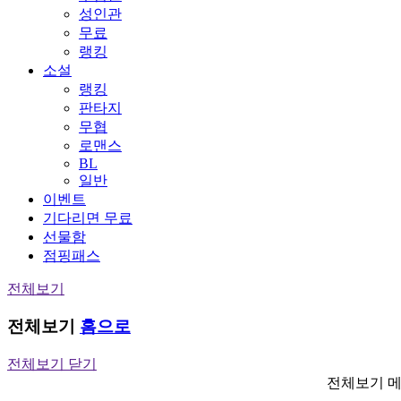
성인관
무료
랭킹
소설
랭킹
판타지
무협
로맨스
BL
일반
이벤트
기다리면 무료
선물함
점핑패스
전체보기
전체보기
홈으로
전체보기 닫기
전체보기 