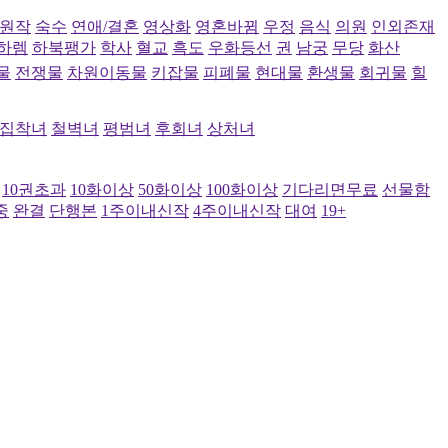
원작
숙수
연애/결혼
영상화
영혼바뀜
우정
음식
의원
인외존재
하렘
하북팽가
학사
혈교
흑도
우화등선
권
남궁
무당
화산
물
전쟁물
차원이동물
키잡물
피폐물
현대물
환생물
회귀물
힐
집착녀
철벽녀
평범녀
후회녀
상처녀
10권초과
10화이상
50화이상
100화이상
기다리면무료
선물함
중
완결
단행본
1주이내신작
4주이내신작
대여
19+