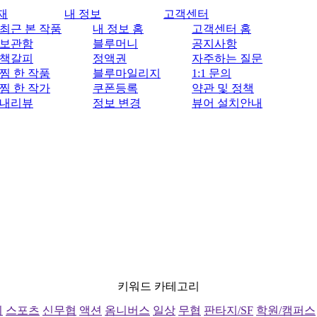
재
내 정보
고객센터
최근 본 작품
내 정보 홈
고객센터 홈
보관함
블루머니
공지사항
책갈피
정액권
자주하는 질문
찜 한 작품
블루마일리지
1:1 문의
찜 한 작가
쿠폰등록
약관 및 정책
내리뷰
정보 변경
뷰어 설치안내
키워드 카테고리
리
스포츠
신무협
액션
옴니버스
일상
무협
판타지/SF
학원/캠퍼스