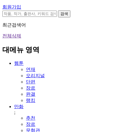
회원가입
검색
최근검색어
전체삭제
대메뉴 영역
웹툰
연재
오리지널
단편
장르
완결
랭킹
만화
;
추천
장르
무협관