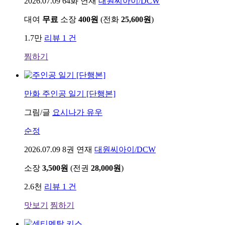
2026.07.09
64화 연재
대원씨아이/DCW
대여
무료
소장
400원
(전화
25,600원
)
1.7만
리뷰 1 건
찜하기
만화
주인공 일기 [단행본]
그림/글
요시나가 유우
순정
2026.07.09
8권 연재
대원씨아이/DCW
소장
3,500원
(전권
28,000원
)
2.6천
리뷰 1 건
맛보기
찜하기