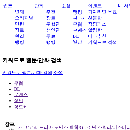
웹툰
만화
이벤트
내 서
소설
연재
추천
기다리면 무료
랭킹
오리지널
장르
선물함
판타지
단편
무협관
점핑패스
무협
장르
성인관
알림함
로맨스
완결
무료
BL
테마추천
일반
랭킹
랭킹
키워드로 검색
키워드로 웹툰/만화 검색
키워드로 웹툰/만화 검색
소설
무협
BL
로맨스
성인
장르+
장르/
개그/코믹
드라마
로맨스
백합/GL
소년
스릴러/미스터