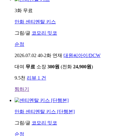
3화 무료
만화
센티멘탈 키스
그림/글
코모리 밋코
순정
2026.07.02
40-2화 연재
대원씨아이/DCW
대여
무료
소장
300원
(전화
24,900원
)
9.5천
리뷰 1 건
찜하기
만화
센티멘탈 키스 [단행본]
그림/글
코모리 밋코
순정