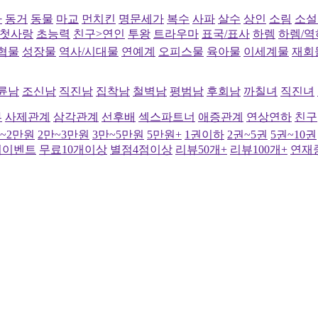
사
동거
동물
마교
먼치킨
명문세가
복수
사파
살수
상인
소림
소설
첫사랑
초능력
친구>연인
투왕
트라우마
표국/표사
하렘
하렘/역
협물
성장물
역사/시대물
연예계
오피스물
육아물
이세계물
재회
륜남
조신남
직진남
집착남
철벽남
평범남
후회남
까칠녀
직진녀
부
사제관계
삼각관계
선후배
섹스파트너
애증관계
연상연하
친구
만~2만원
2만~3만원
3만~5만원
5만원+
1권이하
2권~5권
5권~10권
여이벤트
무료10개이상
별점4점이상
리뷰50개+
리뷰100개+
연재