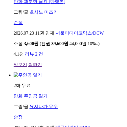
만화
과분한 남친 [단행본]
그림/글
호시노 미즈키
순정
2026.07.23
11권 연재
서울미디어코믹스/DCW
소장
3,600원
(전권
39,600원
44,000원
10%↓
)
4.1천
리뷰 2 건
맛보기
찜하기
2화 무료
만화
주인공 일기
그림/글
요시나가 유우
순정