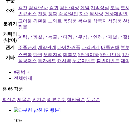
구분
객잔
검객/무사
검귀
검신/검성
게임
기억상실
도둑
도
소재
인큐버스
전쟁
정파
죽음/살인
지존
짝사랑
천하제일인
고어물
귀환물
느와르
동양풍
복수물
삼국지
서양풍
선
분위기
링물
캐릭터
계략남
까칠남
능글남
다정남
무심남
연하남
재벌남
절
(남/여)
관계
주종관계
계약관계
나이차커플
다각관계
배틀연애
부
스크롤
단편
오리지널
미블뿐
5천원이하
5천~1만원
1
기타
점핑패스
특가세트
캐시백
무료이벤트
할인이벤트
대
#평범녀
전체해제
총
66
작품
최신순
제목순
인기순
리뷰수순
할인율순
무료순
10%