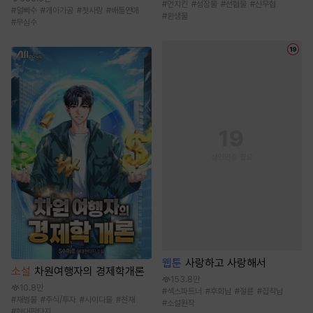
#
먼치킨
#
성장물
#
선협물
#
신무협
#
얼빠수
#
개아가공
#
첫사랑
#
배틀연애
#
환생물
#
무심수
웹툰
사랑하고 사랑해서
소설
차원여행자의 경제학개론
153.8만
10.8만
#
섹스파트너
#
후회남
#
절륜
#
집착남
#
재벌물
#
주식/투자
#
사이다물
#
천재
#
소설원작
#
현대판타지