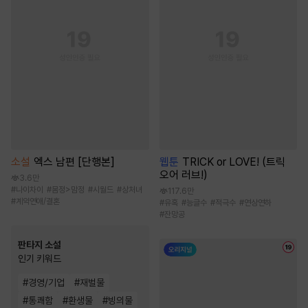
소설
엑스 남편 [단행본]
웹툰
TRICK or LOVE! (트릭
오어 러브!)
3.6만
#
나이차이
#
몸정>맘정
#
시월드
#
상처녀
117.6만
#
계약연애/결혼
#
유혹
#
능글수
#
적극수
#
연상연하
#
잔망공
판타지 소설
인기 키워드
#
경영/기업
#
재벌물
#
통쾌함
#
환생물
#
빙의물