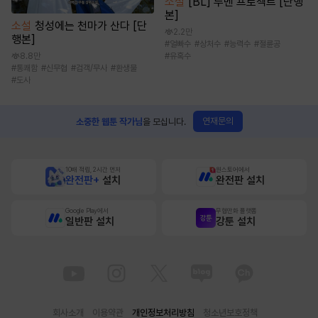
소설
[BL] 루멘 프로젝트 [단행
본]
소설
청성에는 천마가 산다 [단
2.2만
행본]
#
얼빠수
#
상처수
#
능력수
#
절륜공
8.8만
#
유혹수
#
통쾌함
#
신무협
#
검객/무사
#
환생물
#
도사
연재문의
소중한 웹툰 작가님
을 모십니다.
10배 적립, 2시간 먼저
원스토어에서
완전판+
설치
완전판 설치
Google Play에서
무협만화 플랫폼
일반판 설치
강툰 설치
회사소개
이용약관
개인정보처리방침
청소년보호정책