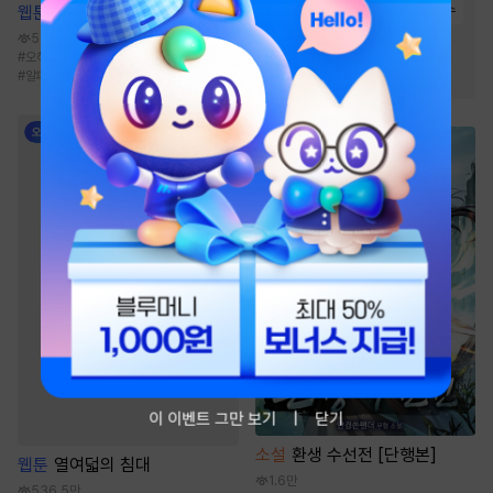
#
정파
#
역사/시대물
#
살수
웹툰
신혼부부 특별전형
#
사파
#
무림맹
531.6만
#
오해/착각
#
연애/결혼
#
짝사랑
#
연상수
#
천하제일인
#
알파공
#
2025 정액제 무협
이 이벤트 그만 보기
닫기
소설
환생 수선전 [단행본]
웹툰
열여덟의 침대
1.6만
536.5만