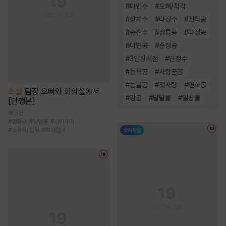
#
미인수
#
오해/착각
#
상처수
#
다정수
#
집착공
#
순진수
#
절륜공
#
다정공
#
미인공
#
순정공
#
3인칭시점
#
단정수
#
능욕공
#
사랑꾼공
#
능글공
#
첫사랑
#
연하공
소설
팀장 오빠와 회의실에서
#
강공
#
달달물
#
일상물
[단행본]
3천
#
엉뚱녀
#
달달물
#
나이차이
#
소유욕/집착
#
짝사랑녀