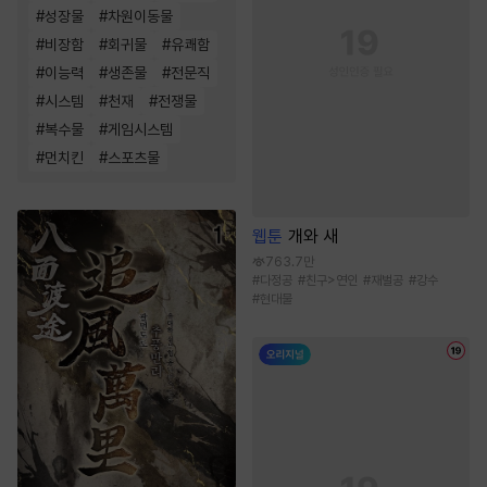
#
성장물
#
차원이동물
#
비장함
#
회귀물
#
유쾌함
#
이능력
#
생존물
#
전문직
#
시스템
#
천재
#
전쟁물
#
복수물
#
게임시스템
#
먼치킨
#
스포츠물
웹툰
개와 새
763.7만
#
다정공
#
친구>연인
#
재벌공
#
강수
#
현대물