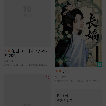
소설
[BL] 그러니까 책임져요
[단행본]
1.3만
#
후회공
#
질투
#
강공
#
후회수
#
애절물
소설
장적
21.6만
#
동양풍
#
계략녀
#
궁정물
#
복수
#
무심녀
BL 소설
인기 키워드