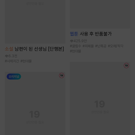
웹툰
사용 후 반품불가
425.9만
#
굴림수
#
피폐물
#
난폭공
#
오해/착각
소설
남편이 된 선생님 [단행본]
#
현대물
6.3천
#
사제지간
#
현대물