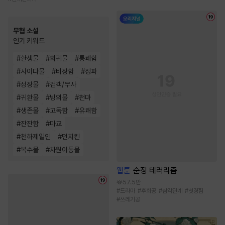
무협 소설
인기 키워드
#
환생물
#
회귀물
#
통쾌함
#
사이다물
#
비장함
#
정파
#
성장물
#
검객/무사
#
귀환물
#
빙의물
#
천마
#
생존물
#
고독함
#
유쾌함
#
잔잔함
#
마교
#
천하제일인
#
먼치킨
#
복수물
#
차원이동물
웹툰
순정 테러리즘
57.5만
#
드라마
#
후회공
#
삼각관계
#
첫경험
#
쓰레기공