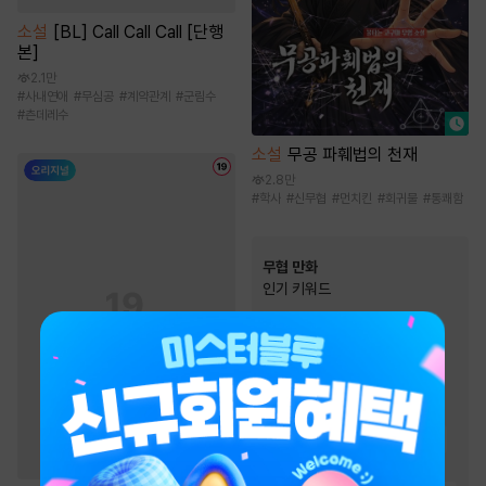
소설
[BL] Call Call Call [단행
본]
2.1만
#
사내연애
#
무심공
#
계약관계
#
군림수
#
츤데레수
소설
무공 파훼법의 천재
2.8만
#
학사
#
신무협
#
먼치킨
#
회귀물
#
통쾌함
무협 만화
인기 키워드
#
먼치킨
#
마교
#
성장물
#
죽음/살인
#
우정
#
소설원작
#
복수물
#
전쟁물
#
2024 정액제 무협
#
복수
#
소림
#
환생물
#
천마