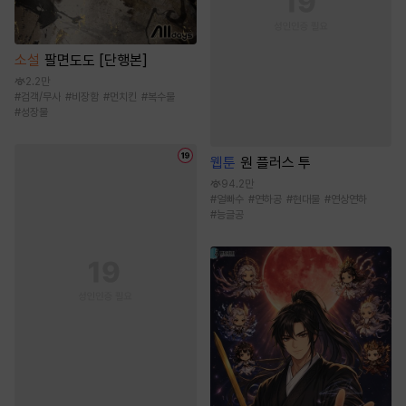
소설
팔면도도 [단행본]
2.2만
#
검객/무사
#
비장함
#
먼치킨
#
복수물
#
성장물
웹툰
원 플러스 투
94.2만
#
얼빠수
#
연하공
#
현대물
#
연상연하
#
능글공