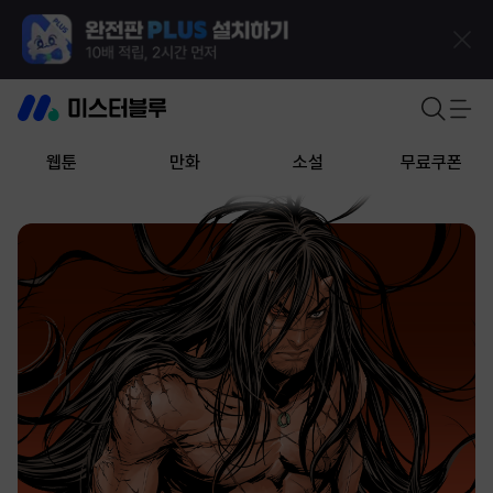
웹툰
만화
소설
무료쿠폰