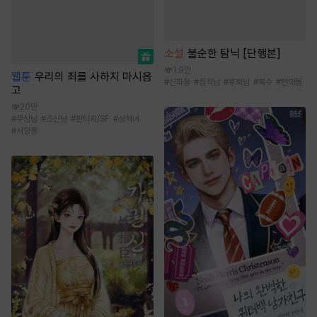
소설
불순한 탐닉 [단행본]
1.9만
웹툰
우리의 죄를 사하지 마시옵
#
신파물
#
집착남
#
후회남
#
복수
#
현대물
고
20만
#
무심남
#
조신남
#
판타지/SF
#
상처녀
#
서양풍