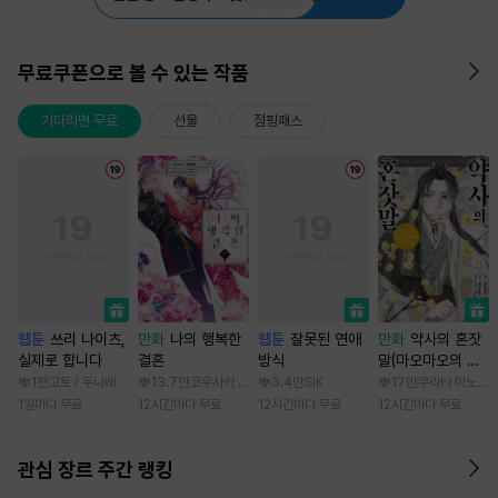
무료쿠폰으로 볼 수 있는 작품
기다리면 무료
선물
점핑패스
웹툰
쓰리 나이츠,
만화
나의 행복한
웹툰
잘못된 연애
만화
약사의 혼잣
실제로 합니다
결혼
방식
말(마오마오의 후
궁 수수께끼 풀이
1천
고토 / 두나래
13.7만
코우사카 리토 / 아기토기 아쿠미
3.4만
SIK
17만
쿠라타 미노지 /
수첩)
1일마다 무료
12시간마다 무료
12시간마다 무료
12시간마다 무료
관심 장르 주간 랭킹