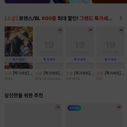
[소설]
로맨스/BL
600종
최대 할인!
그랜드 특가세트
▶
소설
[특가세트]
소설
[특가세트]
소설
[특가세트] P
소설
[특가세트]
성군의 역린 [단행
금단 위에 순정
laything [단행
전남친의 아이 [삽
홍예솔
로체니콥 Rocheni-cob
박온새미로
최연
본]
[단행본]
본]
화본] [단행본]
당신만을 위한 추천