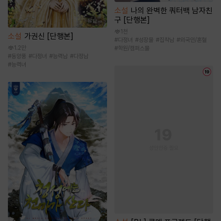
소설
나의 완벽한 쿼터백 남자친
구 [단행본]
1천
소설
가권신 [단행본]
#
다정녀
#
성장물
#
집착남
#
외국인/혼혈
1.2만
#
학원/캠퍼스물
#
동양풍
#
다정녀
#
능력남
#
다정남
#
능력녀