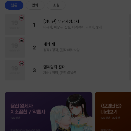
웹툰
만화
소설
[성비단] 무단사정금지
1
마규식, 피상구, 진월, 테리야끼, 오프카, 뚱개
개와 새
2
정각 / 정각, (원작)박하사탕
열여덟의 침대
3
자태 / 청담, (원작)문슬로