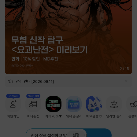
2
/
15
점검 안내 [2026.08.11]
+1,000원
첫충전 혜택
회원가입
머니충전
최대70%▼
혜택 총정리
혜택몰빵💘
밀리언 셀러
점핑
설정
관심 장르 설정하고 맞춤 추천 받기