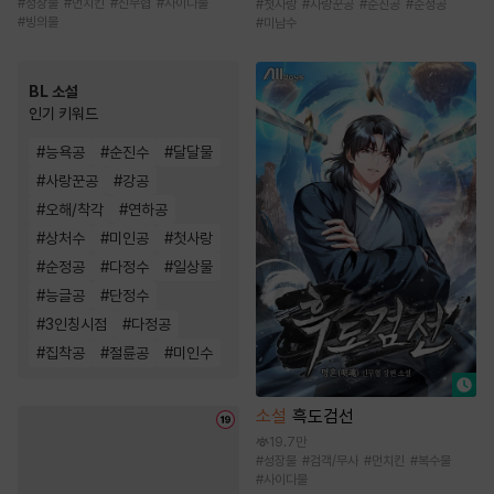
#
성장물
#
먼치킨
#
신무협
#
사이다물
#
첫사랑
#
사랑꾼공
#
순진공
#
순정공
#
빙의물
#
미남수
BL 소설
인기 키워드
#
능욕공
#
순진수
#
달달물
#
사랑꾼공
#
강공
#
오해/착각
#
연하공
#
상처수
#
미인공
#
첫사랑
#
순정공
#
다정수
#
일상물
#
능글공
#
단정수
#
3인칭시점
#
다정공
#
집착공
#
절륜공
#
미인수
소설
흑도검선
19.7만
#
성장물
#
검객/무사
#
먼치킨
#
복수물
#
사이다물