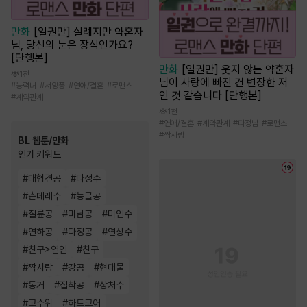
만화
[일권만] 실례지만 약혼자
님, 당신의 눈은 장식인가요?
[단행본]
만화
[일권만] 웃지 않는 약혼자
1천
님이 사랑에 빠진 건 변장한 저
#
능력녀
#
서양풍
#
연애/결혼
#
로맨스
인 것 같습니다 [단행본]
#
계약관계
1천
#
연애/결혼
#
계약관계
#
다정남
#
로맨스
#
짝사랑
BL 웹툰/만화
인기 키워드
#
대형견공
#
다정수
#
츤데레수
#
능글공
#
절륜공
#
미남공
#
미인수
#
연하공
#
다정공
#
연상수
#
친구>연인
#
친구
#
짝사랑
#
강공
#
현대물
#
동거
#
집착공
#
상처수
#
고수위
#
하드코어