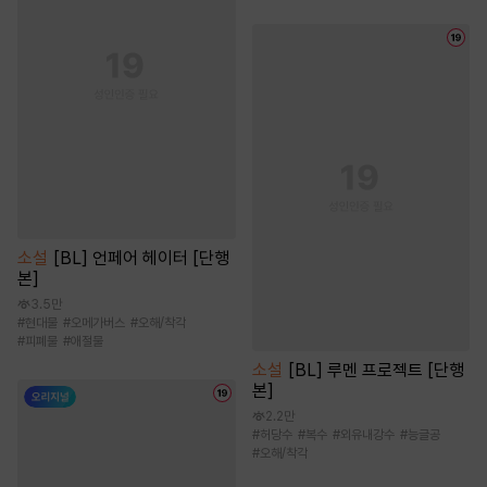
소설
[BL] 언페어 헤이터 [단행
본]
3.5만
#
현대물
#
오메가버스
#
오해/착각
#
피폐물
#
애절물
소설
[BL] 루멘 프로젝트 [단행
본]
2.2만
#
허당수
#
복수
#
외유내강수
#
능글공
#
오해/착각