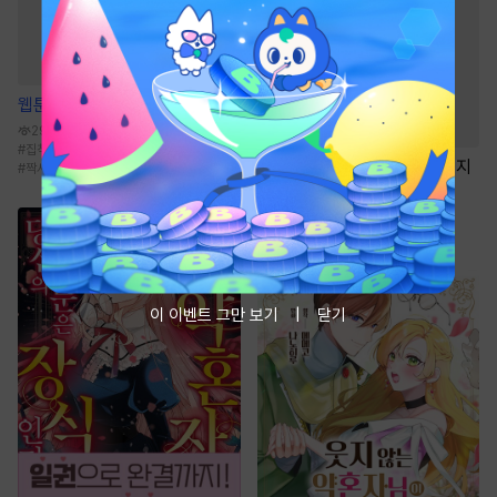
웹툰
모두에게 친절한 너는 왜
29.4만
#
집착공
#
미인수
#
달달물
#
학원/캠퍼스
웹툰
떡 한 번 치면 안 잡아먹지
#
짝사랑
8.6만
#
절륜남
#
상처녀
#
동양풍
#
계략남
#
로맨스
이 이벤트 그만 보기
닫기