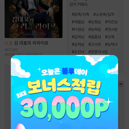
인기 키워드
#
왕족/귀족
#
소유욕/집착
#
재벌남
#
순정남
#
직진남
#
다정남
#
능력남
#
첫사랑
#
집착남
#
절륜남
#
오해
소설
김 대표의 리라이프
#
상처남
#
고수위
#
능력녀
15.8만
#
순진녀
#
운명적사랑
#
회귀물
#
작가
#
현대판타지
#
재회물
#
몸정>맘정
#
계략남
#
상처녀