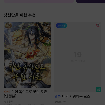
당신만을 위한 추천
소설
기연 독식으로 무림 지존
[단행본]
웹툰
내가 사랑하는 보스
1.3만
60.2만