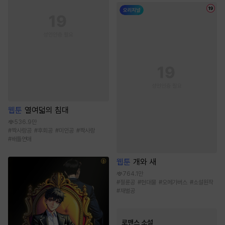
웹툰
열여덟의 침대
536.9만
#
짝사랑공
#
후회공
#
미인공
#
짝사랑
#
배틀연애
웹툰
개와 새
764.1만
#
절륜공
#
현대물
#
오메가버스
#
소설원작
#
재벌공
로맨스 소설