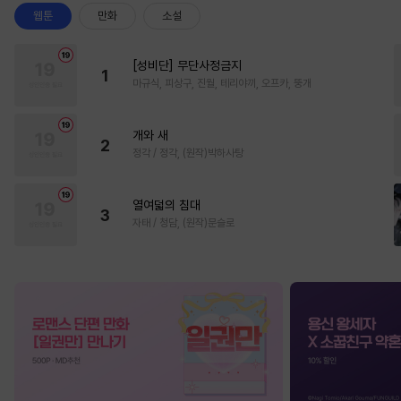
웹툰
만화
소설
[성비단] 무단사정금지
1
마규식, 피상구, 진월, 테리야끼, 오프카, 뚱개
개와 새
2
정각 / 정각, (원작)박하사탕
열여덟의 침대
3
자태 / 청담, (원작)문슬로