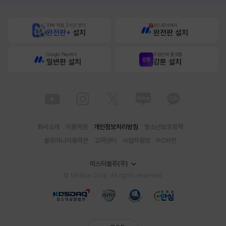
10배 적립, 2시간 먼저
원스토어에서
완전판+
설치
완전판 설치
Google Play에서
무협만화 플랫폼
일반판 설치
강툰 설치
회사소개
이용약관
개인정보처리방침
청소년보호정책
블루머니이용약관
고객센터
사업자정보
PC버전
미스터블루(주)
© Mr.Blue Corp. All rights reserved.