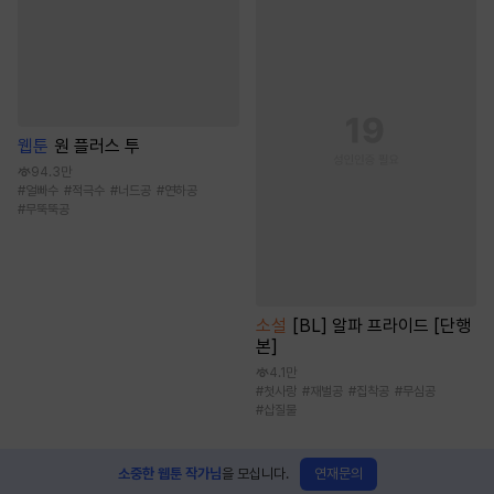
웹툰
원 플러스 투
94.3만
#
얼빠수
#
적극수
#
너드공
#
연하공
#
무뚝뚝공
소설
[BL] 알파 프라이드 [단행
본]
4.1만
#
첫사랑
#
재벌공
#
집착공
#
무심공
#
삽질물
연재문의
소중한 웹툰 작가님
을 모십니다.