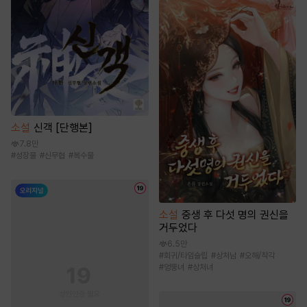
소설
신객 [단행본]
7.8만
#
성장물
#
신무협
#
복수물
소설
중생 후 다섯 명의 권신을
거두었다
6.5만
#
회귀/타임슬립
#
상처남
#
오해/착각
#
엉뚱녀
#
상처녀