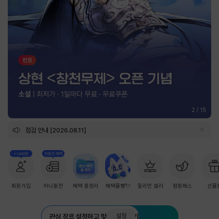
3
/
15
점검 안내 [2026.08.11]
+1,000원
첫충전 혜택
회원가입
머니충전
혜택 총정리
혜택몰빵💘
밀리언 셀러
점핑패스
선물
설정
관심 장르 설정하고 맞춤 추천 받기