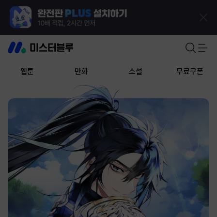
웹툰
만화
소설
무료쿠폰