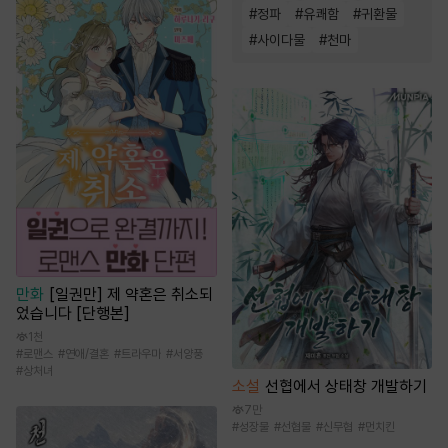
#
정파
#
유쾌함
#
귀환물
#
사이다물
#
천마
만화
[일권만] 제 약혼은 취소되
었습니다 [단행본]
1천
#
로맨스
#
연애/결혼
#
트라우마
#
서양풍
#
상처녀
소설
선협에서 상태창 개발하기
7만
#
성장물
#
선협물
#
신무협
#
먼치킨