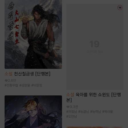
소설
천산칠금생 [단행본]
2.6만
#
전통무협
#
성장물
#
비장함
소설
육아를 위한 쇼윈도 [단행
본]
3.3천
#
까칠남
#
능글남
#
능력남
#
육아물
#
오만남