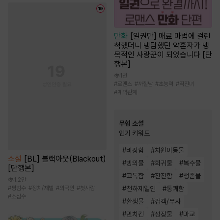
만화
[일권만] 매료 마법에 걸린
척했더니 냉담했던 약혼자가 맹
목적인 사랑꾼이 되었습니다 [단
행본]
1천
#
로맨스
#
까칠남
#
초능력
#
직진녀
#
계약관계
무협 소설
인기 키워드
#
비장함
#
차원이동물
소설
[BL] 블랙아웃(Blackout)
#
빙의물
#
회귀물
#
복수물
[단행본]
#
고독함
#
잔잔함
#
생존물
1.2만
#
평범수
#
정치/재벌
#
외국인
#
첫사랑
#
천하제일인
#
통쾌함
#
소심수
#
환생물
#
검객/무사
#
먼치킨
#
성장물
#
마교