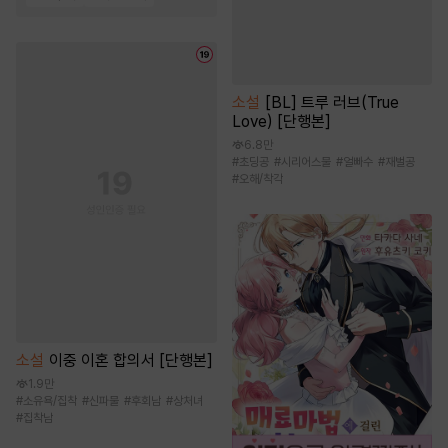
소설
[BL] 트루 러브(True
Love) [단행본]
6.8만
#
초딩공
#
시리어스물
#
얼빠수
#
재벌공
#
오해/착각
소설
이중 이혼 합의서 [단행본]
1.9만
#
소유욕/집착
#
신파물
#
후회남
#
상처녀
#
집착남