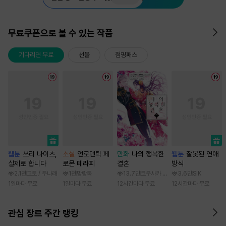
무료쿠폰으로 볼 수 있는 작품
기다리면 무료
선물
점핑패스
웹툰
쓰리 나이츠,
소설
언로맨틱 페
만화
나의 행복한
웹툰
잘못된 연애
실제로 합니다
로몬 테라피
결혼
방식
2.1천
고토 / 두나래
1천
망랑독
13.7만
코우사카 리토 / 아기토기 아쿠미
3.6만
SIK
1일마다 무료
1일마다 무료
12시간마다 무료
12시간마다 무료
관심 장르 주간 랭킹