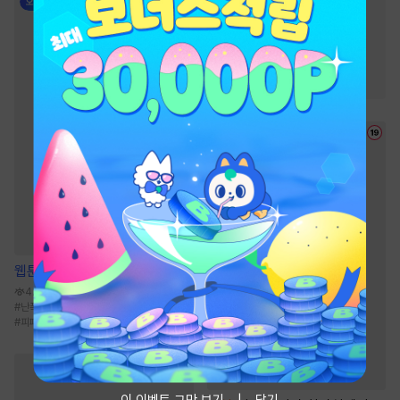
#
우정
#
먼치킨
#
2024 정액제 무협
#
천하제일인
#
전쟁물
#
무림맹
#
정파
#
사파
웹툰
사용 후 반품불가
426.2만
#
난폭공
#
연하수
#
하드코어
#
능력공
#
피폐물
이 이벤트 그만 보기
닫기