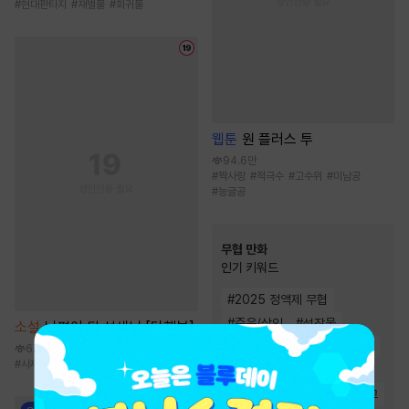
#
현대판타지
#
재벌물
#
회귀물
웹툰
원 플러스 투
94.6만
#
짝사랑
#
적극수
#
고수위
#
미남공
#
능글공
무협 만화
인기 키워드
#
2025 정액제 무협
#
죽음/살인
#
성장물
소설
남편이 된 선생님 [단행본]
#
소설원작
#
살수
#
복수물
6.4천
#
사제지간
#
현대물
#
천마
#
복수
#
환생물
#
소림
#
역사/시대물
#
마교