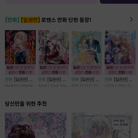
[만화]
[일권만]
로맨스 만화 단편 등장!
만화
[일권만] 실
만화
[일권만] 왕
만화
[일권만] 제
만화
[일권만] 모
례지만 약혼자님,
태자님과의 약혼을
약혼은 취소되었습
든 것을 포기한 평
Mashiro / Memeko
Anno / Yuuri Yuudachi
하루나기 리구 / 미즈메
나츠미 / 시바노 이즈미
당신의 눈은 장식
거절했더니 어째서
니다 [단행본]
범한 영애는 젊은
인가요? [단행본]
인지 얀데레로 돌
빙제의 총애를 받
당신만을 위한 추천
변했습니다 [단행
는다 [단행본]
본]