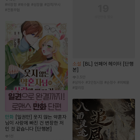
#
비장함
#
복수물
#
성장물
#
검객/무사
#
전통무협
소설
[BL] 언페어 헤이터 [단행
본]
3.5만
#
상처수
#
3인칭시점
#
순정수
#
피폐물
#
할리킹
만화
[일권만] 웃지 않는 약혼자
님이 사랑에 빠진 건 변장한 저
인 것 같습니다 [단행본]
1천