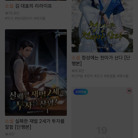
소설
김 대표의 리라이프
15.8만
#
작가
#
현대판타지
#
회귀물
소설
청성에는 천마가 산다 [단
행본]
8.8만
#
신무협
#
천마
#
도사
#
환생물
#
복수물
소설
실패한 재벌 2세가 투자를
잘함 [단행본]
4만