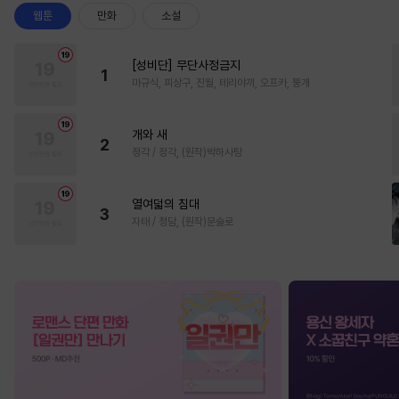
웹툰
만화
소설
[성비단] 무단사정금지
1
마규식, 피상구, 진월, 테리야끼, 오프카, 뚱개
개와 새
2
정각 / 정각, (원작)박하사탕
열여덟의 침대
3
자태 / 청담, (원작)문슬로