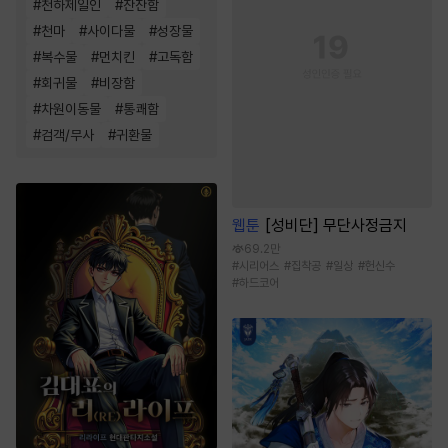
#
천하제일인
#
잔잔함
#
천마
#
사이다물
#
성장물
#
복수물
#
먼치킨
#
고독함
#
회귀물
#
비장함
#
차원이동물
#
통쾌함
#
검객/무사
#
귀환물
웹툰
[성비단] 무단사정금지
69.2만
#
시리어스
#
집착공
#
일상
#
헌신수
#
하드코어