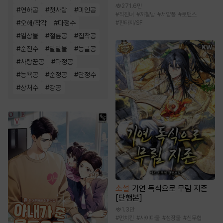
271.6만
#
연하공
#
첫사랑
#
미인공
#
직진녀
#
까칠남
#
서양풍
#
로맨스
#
오해/착각
#
다정수
#
판타지/SF
#
일상물
#
절륜공
#
집착공
#
순진수
#
달달물
#
능글공
#
사랑꾼공
#
다정공
#
능욕공
#
순정공
#
단정수
#
상처수
#
강공
소설
기연 독식으로 무림 지존
[단행본]
1.3만
#
먼치킨
#
사이다물
#
성장물
#
신무협