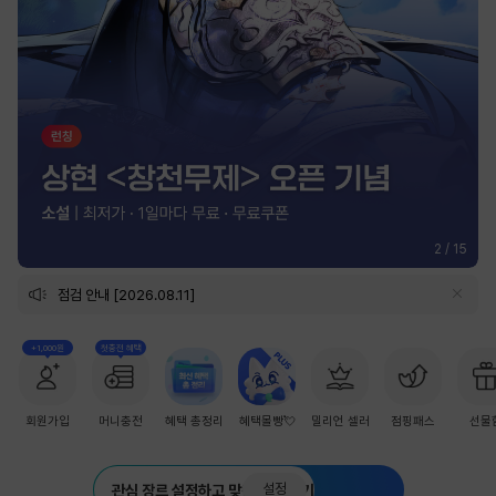
2
/
15
점검 안내 [2026.08.11]
+1,000원
첫충전 혜택
회원가입
머니충전
혜택 총정리
혜택몰빵💘
밀리언 셀러
점핑패스
선물
설정
관심 장르 설정하고 맞춤 추천 받기