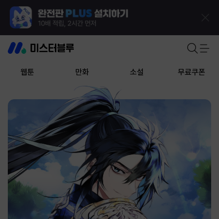
웹툰
만화
소설
무료쿠폰