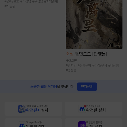
#
연애/결혼
#
다정남
#
무심남
#
계약관계
#
서양풍
소설
팔면도도 [단행본]
2.2만
#
먼치킨
#
전통무협
#
검객/무사
#
비장함
#
성장물
연재문의
소중한 웹툰 작가님
을 모십니다.
10배 적립, 2시간 먼저
원스토어에서
완전판+
설치
완전판 설치
Google Play에서
무협만화 플랫폼
일반판 설치
강툰 설치