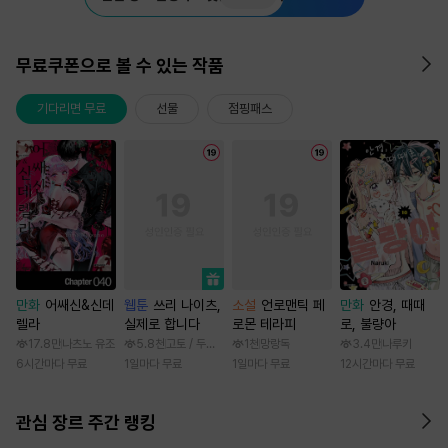
무료쿠폰으로 볼 수 있는 작품
기다리면 무료
선물
점핑패스
만화
어쌔신&신데
웹툰
쓰리 나이츠,
소설
언로맨틱 페
만화
안경, 때때
렐라
실제로 합니다
로몬 테라피
로, 불량아
17.8만
나츠노 유조
5.8천
고토 / 두나래
1천
망랑독
3.4만
나루키
6시간마다 무료
1일마다 무료
1일마다 무료
12시간마다 무료
관심 장르 주간 랭킹