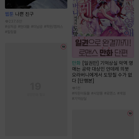
웹툰
나쁜 친구
237.6만
#
상처공
#
현대물
#
미남공
#
학원/캠퍼스
#
힐링물
만화
[일권만] 기억상실 악역 영
애는 공략 대상인 얀데레 의붓
오라버니에게서 도망칠 수가 없
다 [단행본]
1천
#
차원이동물
#
서양풍
#
로맨스
#
게임
#
기억상실