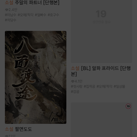
소설
주말의 파트너 [단행본]
2.4만
#
미남수
#
오해/착각
#
얼빠수
#
호구수
#
허당수
소설
[BL] 알파 프라이드 [단행
본]
4.1만
#
첫사랑
#
집착공
#
오해/착각
#
일상물
#
강공
소설
팔면도도
12만