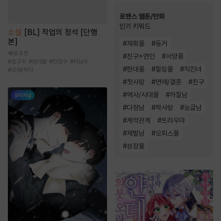
로맨스 웹툰/만화
인기 키워드
소설
[BL] 작업의 정석 [단행
본]
#
재회물
#
동거
8.6천
#
친구>연인
#
서양풍
#
호구수
#
현대물
#
잔망수
#
미남수
#
현대물
#
힐링물
#
직진녀
#
오해/착각
#
첫사랑
#
연애/결혼
#
친구
#
역사/시대물
#
까칠남
#
다정남
#
짝사랑
#
능글남
#
계약관계
#
트라우마
#
재벌남
#
오피스물
#
성장물