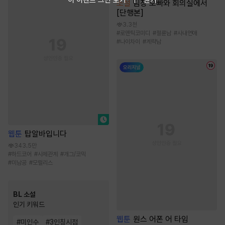
소설
팀장 오빠와 회의실에서
[단행본]
3.3천
#
로맨틱코미디
#
절륜남
#
사내연애
#
나이차이
#
계략남
웹툰
탑알바입니다
343.5만
#
하드코어
#
사제관계
#
개그/코믹
#
미남공
#
모럴리스
BL 소설
인기 키워드
웹툰
원스 어폰 어 타임
#
미인수
#
3인칭시점