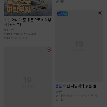
#
빙의물
소설
아내가 준 용돈으로 벼락부
자 [단행본]
4.5만
#
이능력
#
힐링물
#
주식/투자
#
현대판타지
#
유쾌함
웹툰
어린 사냥개와 늙은 범
6만
#
나이차커플
#
거유
#
능력수
#
판타지
#
능력공