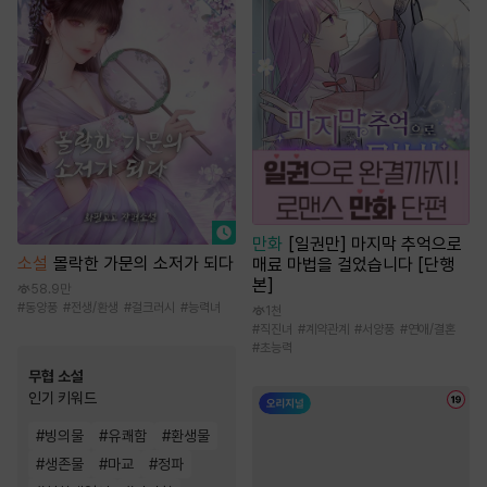
만화
[일권만] 마지막 추억으로
소설
몰락한 가문의 소저가 되다
매료 마법을 걸었습니다 [단행
본]
58.9만
#
동양풍
#
전생/환생
#
걸크러시
#
능력녀
1천
#
직진녀
#
계약관계
#
서양풍
#
연애/결혼
#
초능력
무협 소설
인기 키워드
#
빙의물
#
유쾌함
#
환생물
#
생존물
#
마교
#
정파