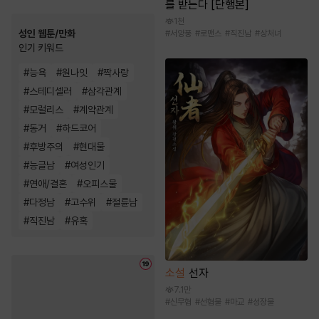
를 받는다 [단행본]
1천
성인 웹툰/만화
#
서양풍
#
로맨스
#
직진남
#
상처녀
인기 키워드
#
능욕
#
원나잇
#
짝사랑
#
스테디셀러
#
삼각관계
#
모럴리스
#
계약관계
#
동거
#
하드코어
#
후방주의
#
현대물
#
능글남
#
여성인기
#
연애/결혼
#
오피스물
#
다정남
#
고수위
#
절륜남
#
직진남
#
유혹
소설
선자
7.1만
#
신무협
#
선협물
#
마교
#
성장물