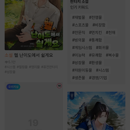
판타지 소설
인기 키워드
#
재벌물
#
전쟁물
#
스포츠물
#
비장함
#
전문직
#
먼치킨
#
천재
#
빙의물
#
통쾌함
#
게임시스템
#
회귀물
소설
헬 난이도에서 쉴게요
#
이능력
#
유쾌함
#
복수물
5.1만
#
성장물
#
환생물
#
시스템
#
힐링물
#
영지물
#
퓨전판타지
#
차원이동물
#
시스템
#
성장물
#
생존물
#
경영/기업