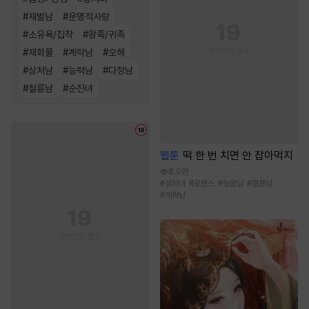
#
재벌남
#
운명적사랑
#
소유욕/집착
#
왕족/귀족
#
재회물
#
계략남
#
오해
#
상처남
#
능력남
#
다정남
#
절륜남
#
순진녀
웹툰
떡 한 번 치면 안 잡아먹지
8.9만
#
상처녀
#
로맨스
#
능글남
#
절륜남
#
계략남