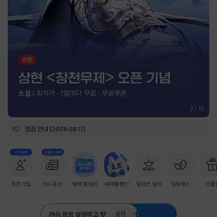
2
/
15
점검 안내 [2026.08.11]
+1,000원
첫충전 혜택
회원가입
머니충전
혜택 총정리
혜택몰빵💘
밀리언 셀러
점핑패스
선물
설정
관심 장르 설정하고 맞춤 추천 받기