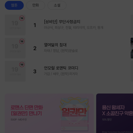
웹툰
만화
소설
[성비단] 무단사정금지
1
마규식, 피상구, 진월, 테리야끼, 오프카, 뚱개
열여덟의 침대
2
자태 / 청담, (원작)문슬로
언모럴 로맨틱 코미디
3
가감 / 쌔우, (원작)곽겨자