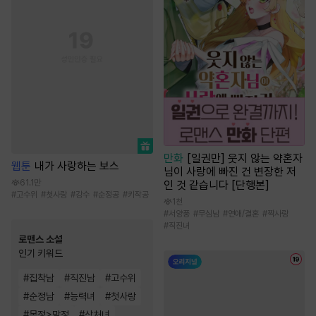
만화
[일권만] 웃지 않는 약혼자
웹툰
내가 사랑하는 보스
님이 사랑에 빠진 건 변장한 저
61.1만
인 것 같습니다 [단행본]
#
고수위
#
첫사랑
#
강수
#
순정공
#
키작공
1천
#
서양풍
#
무심남
#
연애/결혼
#
짝사랑
#
직진녀
로맨스 소설
인기 키워드
#
집착남
#
직진남
#
고수위
#
순정남
#
능력녀
#
첫사랑
#
몸정>맘정
#
상처녀