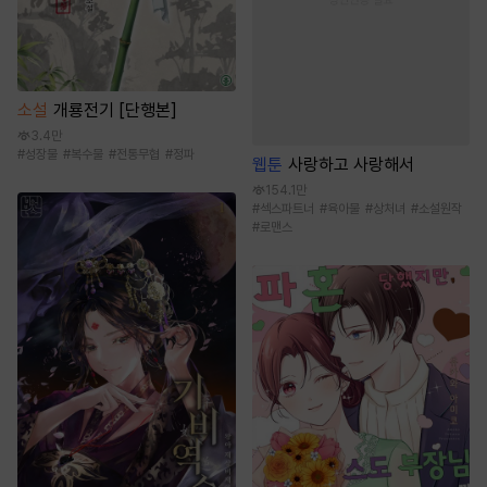
소설
개룡전기 [단행본]
3.4만
#
성장물
#
복수물
#
전통무협
#
정파
웹툰
사랑하고 사랑해서
154.1만
#
섹스파트너
#
육아물
#
상처녀
#
소설원작
#
로맨스