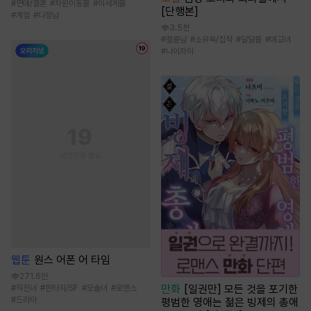
#
연애/결혼
#
차원이동물
#
이세계물
[단행본]
#
게임
#
다정남
3.5천
#
절륜남
#
소유욕/집착
#
달달물
#
애교녀
#
나이차이
웹툰
원스 어폰 어 타임
271.6만
만화
[일권만] 모든 것을 포기한
#
직진녀
#
판타지/SF
#
모솔녀
#
로맨스
#
드라마
평범한 영애는 젊은 빙제의 총애