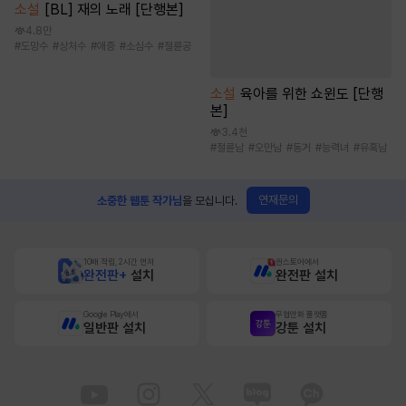
소설
[BL] 재의 노래 [단행본]
4.8만
#
도망수
#
상처수
#
애증
#
소심수
#
절륜공
소설
육아를 위한 쇼윈도 [단행
본]
3.4천
#
절륜남
#
오만남
#
동거
#
능력녀
#
유혹남
연재문의
소중한 웹툰 작가님
을 모십니다.
10배 적립, 2시간 먼저
원스토어에서
완전판+
설치
완전판 설치
Google Play에서
무협만화 플랫폼
일반판 설치
강툰 설치