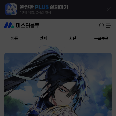
웹툰
만화
소설
무료쿠폰