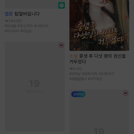
웹툰
탑알바입니다
344.8만
#
현대물
#
개그/코믹
#
사제관계
#
트라우마
#
미남공
소설
중생 후 다섯 명의 권신을
거두었다
6.6만
#
계략남
#
왕족/귀족
#
오해/착각
#
쾌활발랄녀
#
여주중심