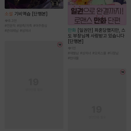
소설
기비역습 [단행본]
8.3천
#
전문직
#
왕족/귀족
#
여주중심
만화
[일권만] 파혼당했지만, 스
#
츤데레남
#
상처녀
도 부장님께 사랑받고 있습니다
[단행본]
1천
#
재벌남
#
상처녀
#
오피스물
#
다정남
#
현대물