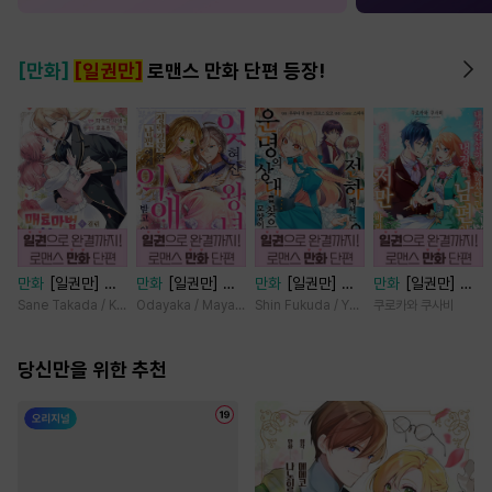
[만화]
[일권만]
로맨스 만화 단편 등장!
만화
[일권만] 매
만화
[일권만] 잊
만화
[일권만] 전
만화
[일권만] 내
료 마법에 걸린 척
혀진 왕녀지만 정
하께서는 오늘도
게 간섭하지 않겠
Sane Takada / Koki Fuyutsuki
Odayaka / Maya Koike
Shin Fukuda / Yoko Kurosu
쿠로카와 쿠사비
했더니 냉담했던
략결혼 한 남편에
운명의 상대를 찾
다던 냉정한 남편
약혼자가 맹목적인
게 익애받고 있습
으신 모양이네요
이 어째선지 저만
사랑꾼이 되었습니
당신만을 위한 추천
니다 [단행본]
(웃음) [단행본]
바라봅니다 [단행
다 [단행본]
본]