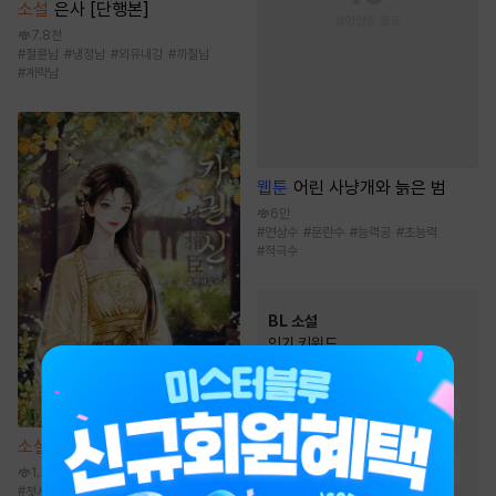
소설
은사 [단행본]
7.8천
#
절륜남
#
냉정남
#
외유내강
#
까칠남
#
계략남
웹툰
어린 사냥개와 늙은 범
6만
#
연상수
#
문란수
#
능력공
#
초능력
#
적극수
BL 소설
인기 키워드
#
상처수
#
달달물
#
강공
#
연하공
#
능글공
#
순진수
#
3인칭시점
#
일상물
소설
가권신 [단행본]
#
첫사랑
#
미인수
#
능욕공
1.2만
#
첫사랑
#
달달물
#
동양풍
#
다정남