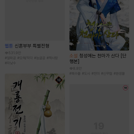
웹툰
신혼부부 특별전형
531.9만
소설
청성에는 천마가 산다 [단
#
알파공
#
오해/착각
#
능글공
#
짝사랑
행본]
#
자낮수
8.8만
#
복수물
#
도사
#
천마
#
신무협
#
환생물