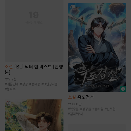
소설
[BL] 닥터 앤 비스트 [단행
본]
9.2천
#
배틀연애
#
광공
#
능욕공
#
3인칭시점
#
능력수
소설
흑도검선
19.8만
#
복수물
#
성장물
#
통쾌함
#
신무협
#
검객/무사