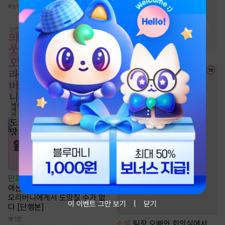
#
집착공
#
오해/착각
#
능력녀
#
단정수
#
사랑꾼공
#
미인공
#
다정수
#
다정공
#
절륜공
#
순정공
만화
[일권만] 기억상실 악역 영
애는 공략 대상인 얀데레 의붓
오라버니에게서 도망칠 수가 없
이 이벤트 그만 보기
닫기
다 [단행본]
1천
소설
팀장 오빠와 회의실에서