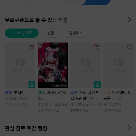
무료쿠폰으로 볼 수 있는 작품
기다리면 무료
선물
점핑패스
웹툰
부식인
만화
어쌔신&신데
웹툰
쓰리 나이츠,
소설
언로맨틱 페
렐라
실제로 합니다
로몬 테라피
92.8만
임애주
17.9만
나츠노 유조
1.3만
고토 / 두나래
1천
망랑독
12시간마다 무료
6시간마다 무료
1일마다 무료
1일마다 무료
관심 장르 주간 랭킹