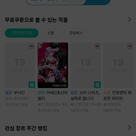
무료쿠폰으로 볼 수 있는 작품
기다리면 무료
선물
점핑패스
웹툰
부식인
만화
어쌔신&신데
웹툰
쓰리 나이츠,
소설
언로맨틱 페
렐라
실제로 합니다
로몬 테라피
92.8만
임애주
17.9만
나츠노 유조
1.3만
고토 / 두나래
1천
망랑독
12시간마다 무료
6시간마다 무료
1일마다 무료
1일마다 무료
관심 장르 주간 랭킹