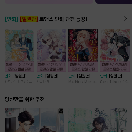
[만화]
[일권만]
로맨스 만화 단편 등장!
만화
[일권만] 제
만화
[일권만] 죽
만화
[일권만] 실
만화
[일권만] 매
약혼은 취소되었습
을 뻔한 늑대가 운
례지만 약혼자님,
료 마법에 걸린 척
하루나기 리구 / 미즈메
카놀라 유
Mashiro / Memeko
Sane Takada / Koki
니다 [단행본]
명의 짝이 되기까
당신의 눈은 장식
했더니 냉담했던
지 [단행본]
인가요? [단행본]
약혼자가 맹목적인
당신만을 위한 추천
사랑꾼이 되었습니
다 [단행본]