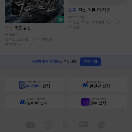
웹툰
원스 어폰 어 타임
271.6만
#
까칠남
#
로맨스
#
직진녀
#
판타지/SF
#
서양풍
소설
흑도검선
19.9만
#
신무협
#
복수물
#
먼치킨
#
통쾌함
#
검객/무사
연재문의
소중한 웹툰 작가님
을 모십니다.
10배 적립, 2시간 먼저
원스토어에서
완전판+
설치
완전판 설치
Google Play에서
무협만화 플랫폼
일반판 설치
강툰 설치