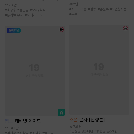
2만
2.4만
#
시리어스물
#
질투
#
순진수
#
3인칭시점
#
호구수
#
능글공
#
오해/착각
#
복수
#
동거/배우자
#
오메가버스
소설
은사 [단행본]
웹툰
캐비넷 메이드
7.8천
34.1만
#
능력남
#
재벌남
#
집착남
#
순진녀
#
미인공
#
집착공
#
소심수
#
능글공