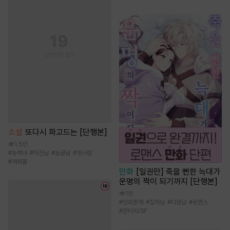
소설
또다시 파고드는 [단행본]
1.5만
#
능력녀
#
직진남
#
능글남
#
첫사랑
#
재회물
만화
[일권만] 죽을 뻔한 늑대가
운명의 짝이 되기까지 [단행본]
1천
#
인외존재
#
집착남
#
다정남
#
로맨스
#
판타지/SF