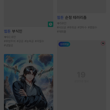
웹툰
순정 테러리즘
58만
#
서브공
#
후회공
#
연하수
#
평범수
웹툰
부식인
#
재회물
92.8만
#
후방주의
#
강공
#
능욕공
#
까칠수
#
냉혈공