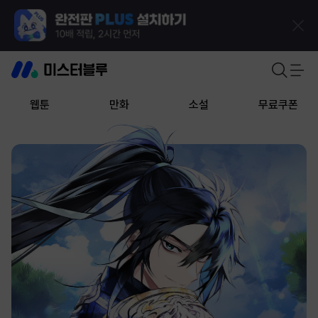
웹툰
만화
소설
무료쿠폰