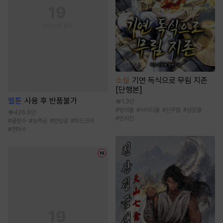
소설
기연 독식으로 무림 지존
[단행본]
웹툰
사용 후 반품불가
1.3만
#
빙의물
#
사이다물
#
신무협
#
성장물
426.6만
#
먼치킨
#
굴림수
#
능력공
#
연상공
#
하드코어
#
연하수