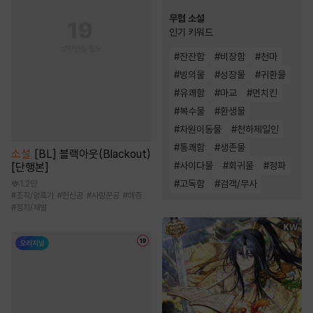
무협 소설
인기 키워드
#
잔잔함
#
비장함
#
천마
#
빙의물
#
성장물
#
귀환물
#
유쾌함
#
마교
#
먼치킨
#
복수물
#
환생물
#
차원이동물
#
천하제일인
#
통쾌함
#
생존물
소설
[BL] 블랙아웃(Blackout)
#
사이다물
#
회귀물
#
정파
[단행본]
#
고독함
#
검객/무사
1.2만
#
조직/암흑가
#
헌신공
#
사랑꾼공
#
애증
#
정치/재벌