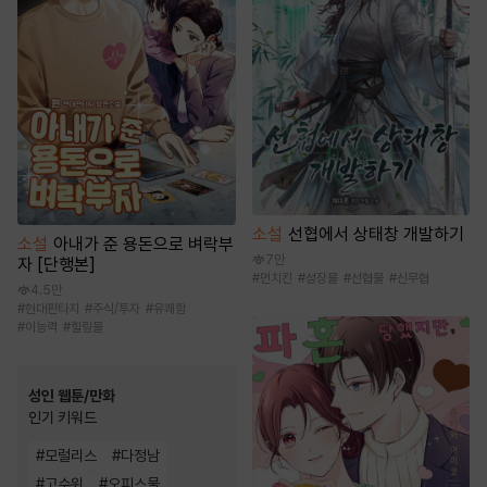
소설
선협에서 상태창 개발하기
소설
아내가 준 용돈으로 벼락부
7만
자 [단행본]
#
먼치킨
#
성장물
#
선협물
#
신무협
4.5만
#
현대판타지
#
주식/투자
#
유쾌함
#
이능력
#
힐링물
성인 웹툰/만화
인기 키워드
#
모럴리스
#
다정남
#
고수위
#
오피스물