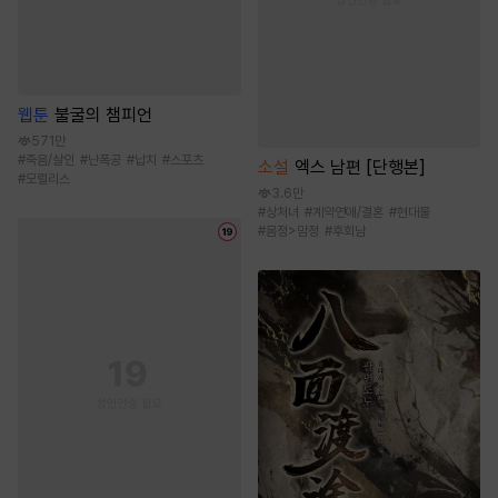
웹툰
불굴의 챔피언
571만
#
죽음/살인
#
난폭공
#
납치
#
스포츠
소설
엑스 남편 [단행본]
#
모럴리스
3.6만
#
상처녀
#
계약연애/결혼
#
현대물
#
몸정>맘정
#
후회남