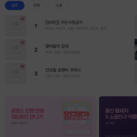
웹툰
만화
소설
[성비단] 무단사정금지
1
마규식, 피상구, 진월, 테리야끼, 오프카, 뚱개
열여덟의 침대
2
자태 / 청담, (원작)문슬로
언모럴 로맨틱 코미디
3
가감 / 쌔우, (원작)곽겨자