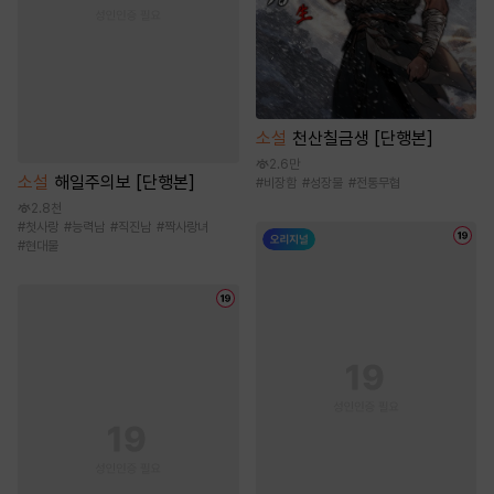
소설
천산칠금생 [단행본]
2.6만
소설
해일주의보 [단행본]
#
비장함
#
성장물
#
전통무협
2.8천
#
첫사랑
#
능력남
#
직진남
#
짝사랑녀
#
현대물