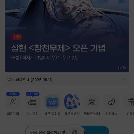
2
/
15
점검 안내 [2026.08.11]
+1,000원
첫충전 혜택
회원가입
머니충전
혜택 총정리
혜택몰빵💘
밀리언 셀러
점핑패스
선물
설정
관심 장르 설정하고 맞춤 추천 받기