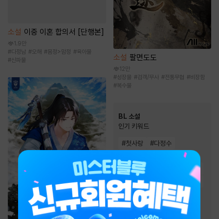
소설
이중 이혼 합의서 [단행본]
1.9만
#
다정남
#
오해
#
몸정>맘정
#
육아물
소설
팔면도도
#
신파물
12만
#
성장물
#
검객/무사
#
전통무협
#
비장함
#
복수물
BL 소설
인기 키워드
#
첫사랑
#
다정수
#
사랑꾼공
#
능욕공
#
능글공
#
미인수
#
상처수
#
연하공
#
달달물
#
미인공
#
강공
#
순정공
#
순진수
#
오해/착각
#
절륜공