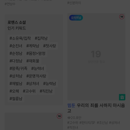
#
신분차이
#
연상수
로맨스 소설
인기 키워드
#
소유욕/집착
#
집착남
#
순진녀
#
계략남
#
첫사랑
#
순정남
#
몸정>맘정
#
다정남
#
재회물
#
왕족/귀족
#
능력녀
#
상처남
#
운명적사랑
#
재벌남
#
상처녀
#
능력남
#
오해
#
고수위
#
직진남
#
절륜남
웹툰
우리의 죄를 사하지 마시옵
고
20.8만
#
고수위
#
판타지/SF
#
조신남
#
상처녀
#
직진녀