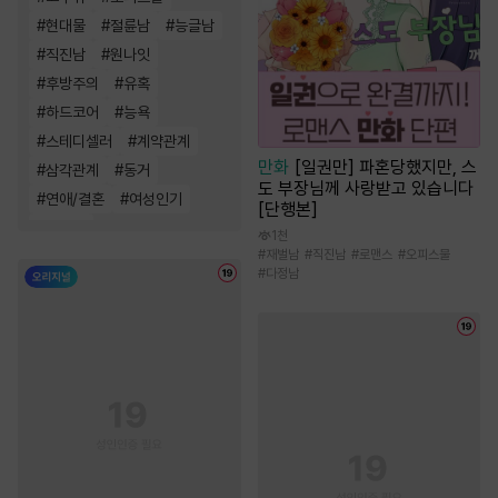
#
현대물
#
절륜남
#
능글남
#
직진남
#
원나잇
#
후방주의
#
유혹
#
하드코어
#
능욕
#
스테디셀러
#
계약관계
만화
[일권만] 파혼당했지만, 스
#
삼각관계
#
동거
도 부장님께 사랑받고 있습니다
#
연애/결혼
#
여성인기
[단행본]
#
짝사랑
1천
#
재벌남
#
직진남
#
로맨스
#
오피스물
#
다정남