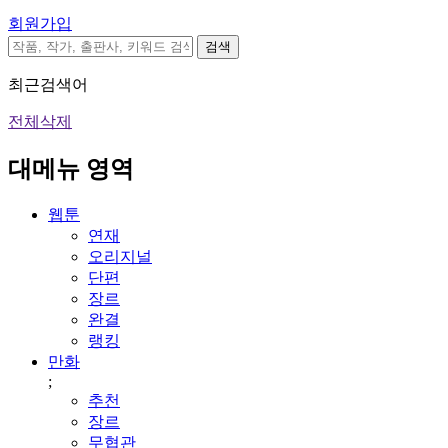
회원가입
검색
최근검색어
전체삭제
대메뉴 영역
웹툰
연재
오리지널
단편
장르
완결
랭킹
만화
;
추천
장르
무협관