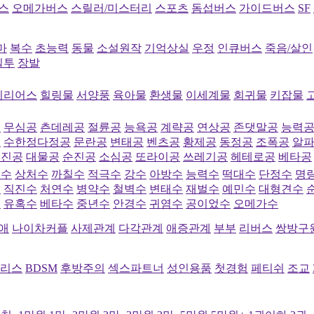
스
오메가버스
스릴러/미스터리
스포츠
돔섭버스
가이드버스
SF
마
복수
초능력
동물
소설원작
기억상실
우정
인큐버스
죽음/살인
질투
장발
시리어스
힐링물
서양풍
육아물
환생물
이세계물
회귀물
키잡물
공
무심공
츤데레공
절륜공
능욕공
계략공
연상공
존댓말공
능력
공
수한정다정공
문란공
변태공
벤츠공
황제공
동정공
조폭공
알
직진공
대물공
순진공
소심공
또라이공
쓰레기공
헤테로공
베타공
심수
상처수
까칠수
적극수
강수
아방수
능력수
떡대수
단정수
명
수
직진수
처연수
병약수
철벽수
변태수
재벌수
예민수
대형견수
수
유혹수
베타수
중년수
안경수
귀염수
공이었수
오메가수
애
나이차커플
사제관계
다각관계
애증관계
부부
리버스
쌍방구
리스
BDSM
후방주의
섹스파트너
성인용품
첫경험
페티쉬
조교