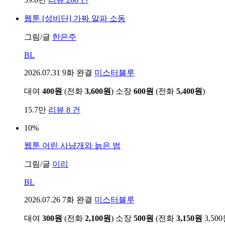
웹툰
[성비단] 가짜 알파 소동
그림/글
한은주
BL
2026.07.31
9화 완결
미스터블루
대여
400원
(전화
3,600원
)
소장
600원
(전화
5,400원
)
15.7만
리뷰 8 건
10%
웹툰
어린 사냥개와 늙은 범
그림/글
이리
BL
2026.07.26
7화 완결
미스터블루
대여
300원
(전화
2,100원
)
소장
500원
(전화
3,150원
3,50