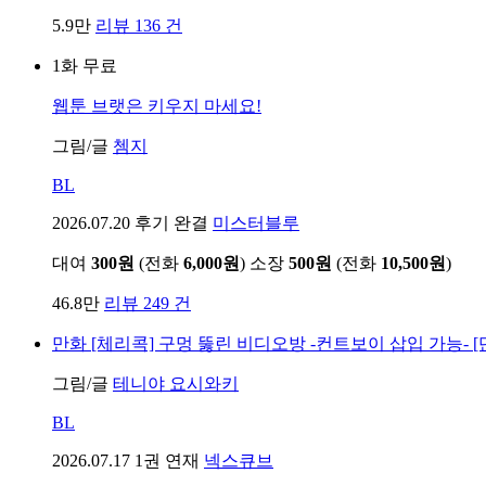
5.9만
리뷰 136 건
1화 무료
웹툰
브랫은 키우지 마세요!
그림/글
쳄지
BL
2026.07.20
후기 완결
미스터블루
대여
300원
(전화
6,000원
)
소장
500원
(전화
10,500원
)
46.8만
리뷰 249 건
만화
[체리콕] 구멍 뚫린 비디오방 -컨트보이 삽입 가능- [
그림/글
테니야 요시와키
BL
2026.07.17
1권 연재
넥스큐브