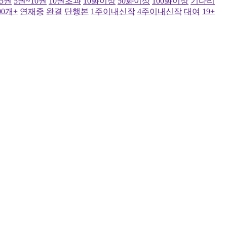
~5권
5권~10권
10권초과
10화이상
50화이상
100화이상
기다리
00개+
연재중
완결
단행본
1주이내신작
4주이내신작
대여
19+