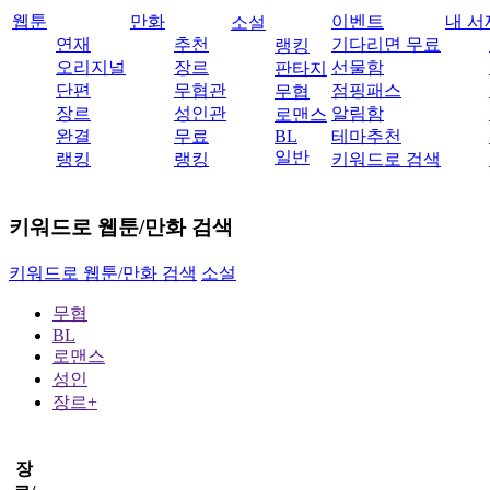
웹툰
만화
이벤트
내 서
소설
연재
추천
기다리면 무료
랭킹
오리지널
장르
선물함
판타지
단편
무협관
점핑패스
무협
장르
성인관
알림함
로맨스
완결
무료
BL
테마추천
일반
랭킹
랭킹
키워드로 검색
키워드로 웹툰/만화 검색
키워드로 웹툰/만화 검색
소설
무협
BL
로맨스
성인
장르+
장