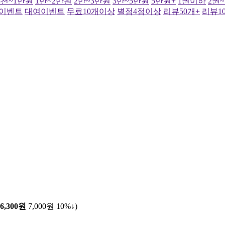
5천~1만원
1만~2만원
2만~3만원
3만~5만원
5만원+
1권이하
2권
이벤트
대여이벤트
무료10개이상
별점4점이상
리뷰50개+
리뷰1
6,300원
7,000원
10%↓
)