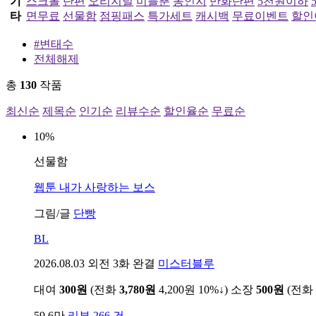
기
스크롤
단편
오리지널
미블뿐
동인지
만화단편
5천원이하
타
면무료
선물함
점핑패스
특가세트
캐시백
무료이벤트
할인
#변태수
전체해제
총
130
작품
최신순
제목순
인기순
리뷰수순
할인율순
무료순
10%
선물함
웹툰
내가 사랑하는 보스
그림/글
단빵
BL
2026.08.03
외전 3화 완결
미스터블루
대여
300원
(전화
3,780원
4,200원
10%↓
)
소장
500원
(전화
59.6만
리뷰 266 건