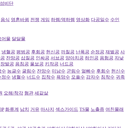
성비단
음식
영혼바뀜
전쟁
게임
하렘/역하렘
영상화
다공일수
수인
고어물
달달물
공
냉혈공
평범공
후회공
헌신공
까칠공
난폭공
순정공
재벌공
사
파공
잔망공
삽질공
인싸공
서브공
양아치공
하인공
음험공
자낮
장발공
음침공
울보공
키작공
너드공
랑수
능글수
굴림수
잔망수
미남수
군림수
얼빠수
후회수
헌신수
순정수
냉혈수
너드수
집착수
욕망수
모쏠수
감자수
침착수
귀족
원
오해/착각
혐관
세같살
3P
화류계
납치
거유
마사지
섹스가이드
TS물
노출증
여친몰래