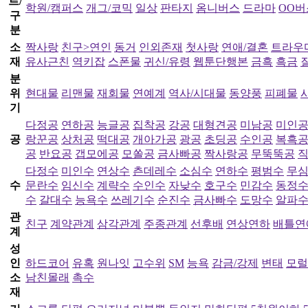
르/
학원/캠퍼스
개그/코믹
일상
판타지
옴니버스
드라마
OO버
구
분
소
짝사랑
친구>연인
동거
인외존재
첫사랑
연애/결혼
트라우
재
유사근친
역키잡
스폰물
귀신/유령
웹툰단행본
금흑
흑금
분
위
현대물
리맨물
재회물
연예계
역사/시대물
동양풍
피폐물
기
다정공
연하공
능글공
집착공
강공
대형견공
미남공
미인
공
랑꾼공
상처공
떡대공
개아가공
광공
초딩공
수인공
복흑
공
반요공
갭모에공
모쏠공
금사빠공
짝사랑공
무뚝뚝공
다정수
미인수
연상수
츤데레수
소심수
연하수
평범수
무
수
문란수
임신수
계략수
수인수
자낮수
호구수
민감수
동정
수
갈대수
능욕수
쓰레기수
순진수
금사빠수
도망수
알파
관
친구
계약관계
삼각관계
주종관계
선후배
연상연하
배틀연
계
성
인
하드코어
유혹
원나잇
고수위
SM
능욕
감금/강제
변태
모럴
소
남친몰래
촉수
재