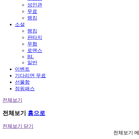
성인관
무료
랭킹
소설
랭킹
판타지
무협
로맨스
BL
일반
이벤트
기다리면 무료
선물함
점핑패스
전체보기
전체보기
홈으로
전체보기 닫기
전체보기 