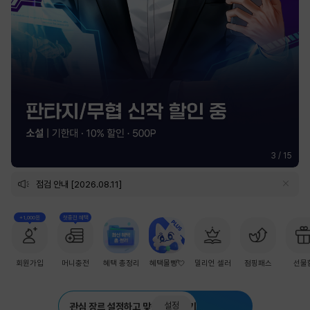
3
/
15
점검 안내 [2026.08.11]
+1,000원
첫충전 혜택
회원가입
머니충전
혜택 총정리
혜택몰빵💘
밀리언 셀러
점핑패스
선물
설정
관심 장르 설정하고 맞춤 추천 받기