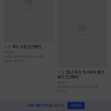
소설
엑스 남편 [단행본]
3.6만
#
시월드
#
계약연애/결혼
#
나이차이
#
상처녀
#
후회남
소설
[BL] 죽은 첫사랑이 돌아
왔다 [단행본]
1.9만
#
사내연애
#
강수
#
순정공
#
첫사랑
#
상처공
연재문의
소중한 웹툰 작가님
을 모십니다.