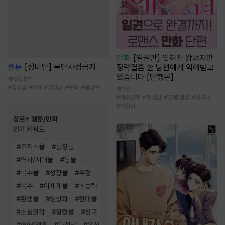
만화
[일권만] 잊혀진 왕녀지만
웹툰
[성비단] 무단사정금지
정략결혼 한 남편에게 익애받고
있습니다 [단행본]
66.8만
#
힐링물
#
SM
#
다정공
#
유혹
#
굴림수
1천
#
애증관계
#
계략남
#
연애/결혼
#
상처녀
#
까칠남
장르+ 웹툰/만화
인기 키워드
#
오피스물
#
동양풍
#
역사/시대물
#
동물
#
복수물
#
성장물
#
우정
#
복수
#
이세계물
#
초능력
#
환생물
#
영상화
#
현대물
#
소설원작
#
힐링물
#
친구
#
연애/결혼
#
다정남
#
음식