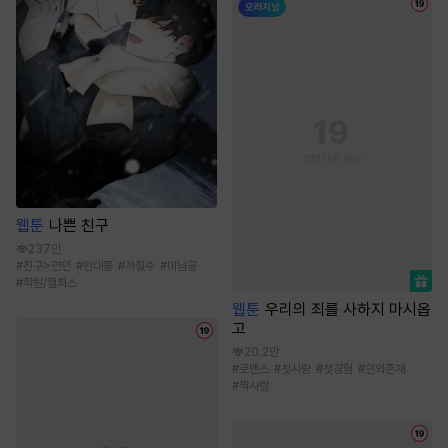
웹툰
나쁜 친구
237만
#
친구>연인
#
현대물
#
까칠수
#
미남공
#
학원/캠퍼스
웹툰
우리의 죄를 사하지 마시옵
고
20.2만
#
로맨스
#
첫사랑
#
첫경험
#
인외존재
#
짝사랑