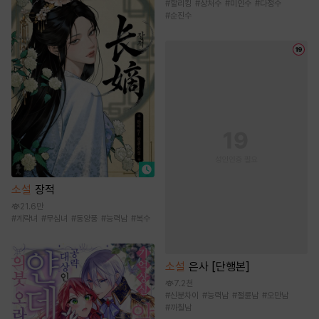
#
할리킹
#
상처수
#
미인수
#
다정수
#
순진수
소설
장적
21.6만
#
계략녀
#
무심녀
#
동양풍
#
능력남
#
복수
소설
은사 [단행본]
7.2천
#
신분차이
#
능력남
#
절륜남
#
오만남
#
까칠남