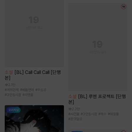
소설
[BL] Call Call Call [단행
본]
2.1만
#
계약관계
#
배틀연애
#
무심공
#
3인칭시점
#
리맨물
소설
[BL] 루멘 프로젝트 [단행
본]
2.2만
#
사건물
#
3인칭시점
#
복수
#
애절물
#
존댓말공