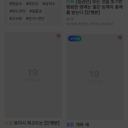
만화
[일권만] 모든 것을 포기한
#
연상수
#
미인수
#
상처수
평범한 영애는 젊은 빙제의 총애
#
하드코어
#
절륜공
를 받는다 [단행본]
#
고수위
#
친구>연인
1천
#
서양풍
#
로맨스
#
직진남
#
상처녀
소설
또다시 파고드는 [단행본]
웹툰
개와 새