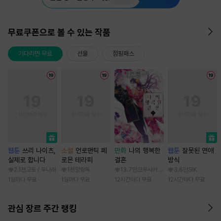
무료쿠폰으로 볼 수 있는 작품
기다리면 무료
선물
점핑패스
웹툰
쓰리 나이츠,
소설
언로맨틱 페
만화
나의 행복한
웹툰
잘못된 연애
실제로 합니다
로몬 테라피
결혼
방식
2.1천
고토 / 두나래
1천
망랑독
13.7만
코우사카 리토 / 아기토기 아쿠미
3.6만
SIK
1일마다 무료
1일마다 무료
12시간마다 무료
12시간마다 무료
관심 장르 주간 랭킹