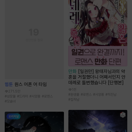
만화
[일권만] 왕태자님과의 약
혼을 거절했더니 어째서인지 얀
데레로 돌변했습니다 [단행본]
웹툰
원스 어폰 어 타임
1천
271.5만
#
환생물
#
로맨스
#
서양풍
#
직진남
#
성장물
#
드라마
#
서양풍
#
로맨스
#
집착남
#
모솔녀