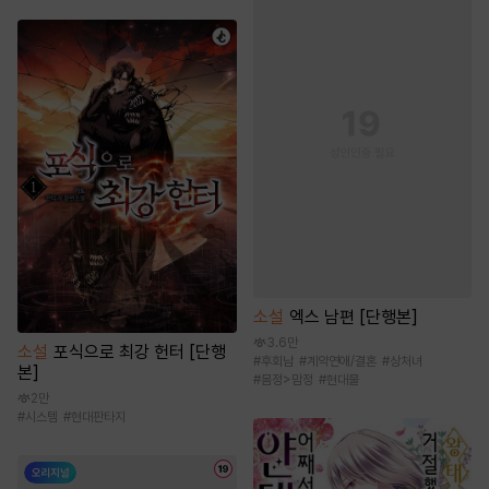
소설
엑스 남편 [단행본]
3.6만
소설
포식으로 최강 헌터 [단행
#
후회남
#
계약연애/결혼
#
상처녀
본]
#
몸정>맘정
#
현대물
2만
#
시스템
#
현대판타지