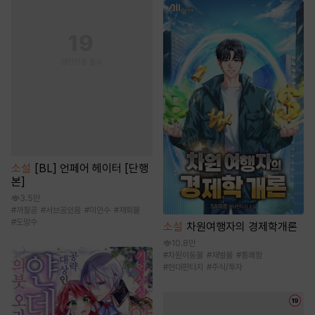
소설
[BL] 언페어 헤이터 [단행
본]
3.5만
#
까칠공
#
서브공있음
#
미인수
#
재회물
#
도망수
소설
차원여행자의 경제학개론
10.8만
#
차원이동물
#
재벌물
#
통쾌함
#
현대판타지
#
주식/투자