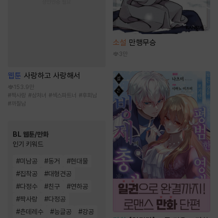
소설
만행무승
3만
웹툰
사랑하고 사랑해서
153.9만
#
짝사랑
#
상처녀
#
섹스파트너
#
후회남
#
까칠남
BL 웹툰/만화
인기 키워드
#
미남공
#
동거
#
현대물
#
집착공
#
대형견공
#
다정수
#
친구
#
연하공
#
짝사랑
#
다정공
#
츤데레수
#
능글공
#
강공