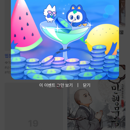
소설
인벤토리로 암시장의 거물
이 되었다.
7.7만
#
현대판타지
#
용병
#
군인
#
이능력
#
먼치킨
웹툰
일곱 번의 선데이
10.7만
#
순정공
#
연상수
#
츤데레공
#
현대물
#
학원/캠퍼스
이 이벤트 그만 보기
닫기