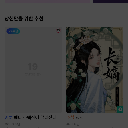
당신만을 위한 추천
웹툰
베타 소백작이 달라졌다
소설
장적
160.6만
21.6만