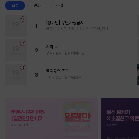
웹툰
만화
소설
[성비단] 무단사정금지
1
마규식, 피상구, 진월, 테리야끼, 오프카, 뚱개
개와 새
2
정각 / 정각, (원작)박하사탕
열여덟의 침대
3
자태 / 청담, (원작)문슬로