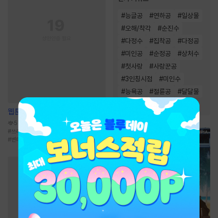
#
능글공
#
연하공
#
일상물
#
오해/착각
#
순진수
#
다정수
#
집착공
#
다정공
#
미인공
#
순정공
#
상처수
#
첫사랑
#
사랑꾼공
#
3인칭시점
#
미인수
#
능욕공
#
절륜공
#
달달물
#
강공
#
단정수
웹툰
불굴의 챔피언
570.7만
#
쓰레기수
#
까칠수
#
피폐물
#
굴림수
#
변태