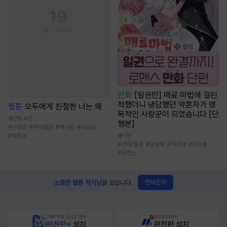
만화
[일권만] 매료 마법에 걸린
척했더니 냉담했던 약혼자가 맹
웹툰
모두에게 친절한 너는 왜
목적인 사랑꾼이 되었습니다 [단
29.4만
행본]
#
순정공
#
짝사랑공
#
짝사랑
#
미남공
1천
#
절륜공
#
연애/결혼
#
초능력
#
직진녀
#
서양풍
#
로맨스
연재문의
소중한 웹툰 작가님
을 모십니다.
10배 적립, 2시간 먼저
원스토어에서
완전판+
설치
완전판 설치