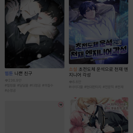
소설
초전도체 운석으로 천재 엔
웹툰
나쁜 친구
지니어 각성
236.9만
6.6만
#
힐링물
#
달달물
#
다정공
#
까칠수
#
사이다물
#
현대판타지
#
전문직
#
천재
#
순정공