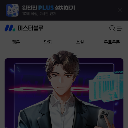
웹툰
만화
소설
무료쿠폰