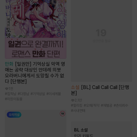
만화
[일권만] 기억상실 악역 영
애는 공략 대상인 얀데레 의붓
오라버니에게서 도망칠 수가 없
다 [단행본]
소설
[BL] Call Call Call [단행
1천
본]
#
집착남
#
다정남
#
기억상실
#
이세계물
#
차원이동물
2.1만
#
할리킹
#
오해/착각
#
재벌공
#
츤데레수
#
사내연애
BL 소설
인기 키워드