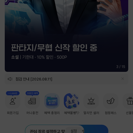
3
/
15
점검 안내 [2026.08.11]
+1,000원
첫충전 혜택
회원가입
머니충전
혜택 총정리
혜택몰빵💘
밀리언 셀러
점핑패스
선물
설정
관심 장르 설정하고 맞춤 추천 받기