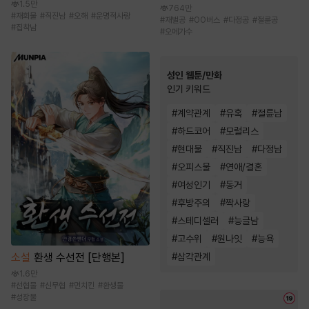
1.5만
764만
#
재회물
#
직진남
#
오해
#
운명적사랑
#
재벌공
#
OO버스
#
다정공
#
절륜공
#
집착남
#
오메가수
성인 웹툰/만화
인기 키워드
#
계약관계
#
유혹
#
절륜남
#
하드코어
#
모럴리스
#
현대물
#
직진남
#
다정남
#
오피스물
#
연애/결혼
#
여성인기
#
동거
#
후방주의
#
짝사랑
#
스테디셀러
#
능글남
#
고수위
#
원나잇
#
능욕
소설
환생 수선전 [단행본]
#
삼각관계
1.6만
#
선협물
#
신무협
#
먼치킨
#
환생물
#
성장물