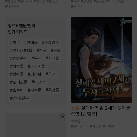
#
헌신공
#
츤데레수
#
연하공
#
벤츠공
#
복수
#
궁정물
#
동양풍
#
카리스마남
#
다공일수
#
무심녀
장르+ 웹툰/만화
인기 키워드
#
복수
#
현대물
#
소설원작
#
역사/시대물
#
친구
#
동물
#
인외존재
#
음식
#
환생물
#
성장물
#
이세계물
#
힐링물
#
영상화
#
우정
#
오피스물
#
다정남
#
초능력
#
복수물
#
동양풍
#
연애/결혼
소설
실패한 재벌 2세가 투자를
잘함 [단행본]
4만
#
현대판타지
#
회귀물
#
재벌물