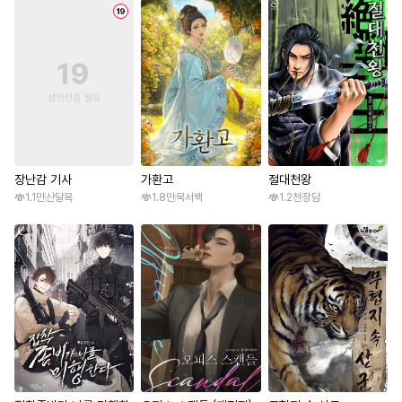
장난감 기사
가환고
절대천왕
1.1만
산달목
1.8만
묵서백
1.2천
장담