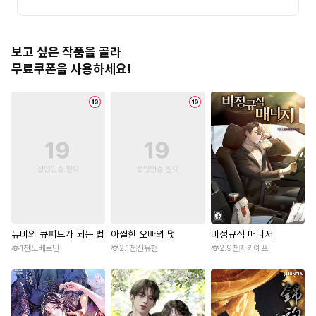
보고 싶은 작품을 골라
무료쿠폰을 사용하세요!
뉴비의 큐피드가 되는 법
아찔한 오빠의 덫
비정규직 매니저
1천
도베르만
2.1천
신유현
2.9천
자카예프