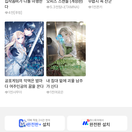
집착좀비가 나를 미행한
오피스 스캔들 (개정판)
무협지 속 산군
다
5.3천
탐나(TAMNA)
1천
폰카
4천
[푸링]
공포게임의 악역은 밤마
내 침대 밑에 괴물 남주
다 여주인공의 꿈을 꾼다
가 산다
1천
샤무아
1천
여로은
10배 적립, 2시간 먼저
원스토어에서
완전판+
설치
완전판 설치