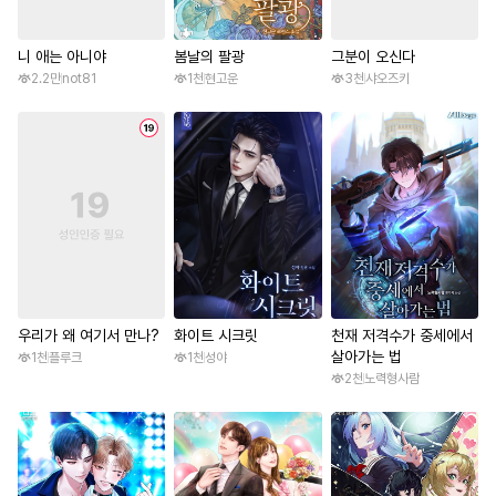
니 애는 아니야
봄날의 팔광
그분이 오신다
2.2만
not81
1천
현고운
3천
샤오즈키
우리가 왜 여기서 만나?
화이트 시크릿
천재 저격수가 중세에서
살아가는 법
1천
플루크
1천
성야
2천
노력형사람