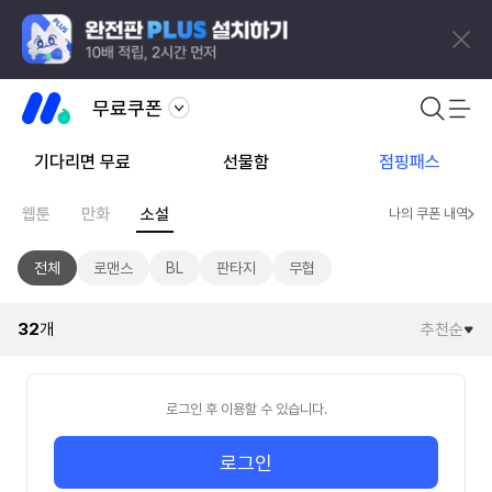
무료쿠폰
기다리면 무료
선물함
점핑패스
웹툰
만화
소설
나의 쿠폰 내역
전체
로맨스
BL
판타지
무협
32
개
추천순
로그인 후 이용할 수 있습니다.
로그인