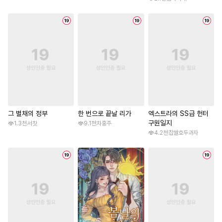
그 별채의 정부
한 번으로 끝날 리가
엑스트라의 SS급 헌터
구원일지
1.3천
서찻
9.1천
차홍주
4.2천
찹쌀호두과자