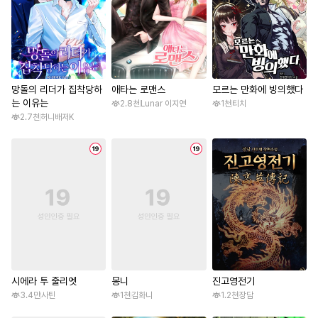
망돌의 리더가 집착당하
애타는 로맨스
모르는 만화에 빙의했다
는 이유는
2.8천
Lunar 이지연
1천
티치
2.7천
허니배저K
시에라 투 줄리엣
몽니
진고영전기
3.4만
사틴
1천
김화니
1.2천
장담