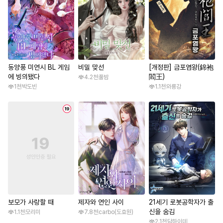
동양풍 미연시 BL 게임
비밀 맞선
[개정판] 금포염왕(錦袍
에 빙의됐다
閻王)
4.2천
풀밤
1천
박도빈
1.1천
와룡강
보모가 사랑할 때
제자와 연인 사이
21세기 로봇공학자가 출
신을 숨김
1.1천
모리미
7.8천
carbo(도효원)
2.1천
담하이데