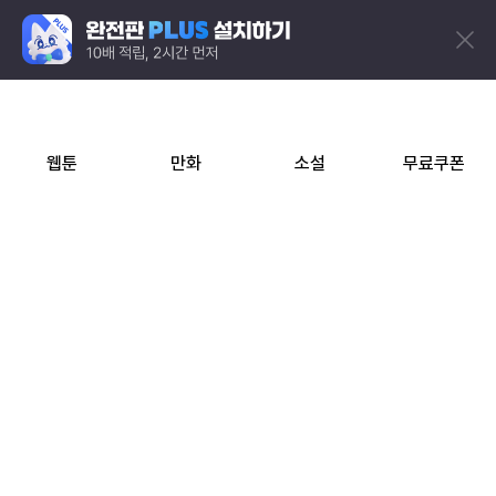
웹툰
만화
소설
무료쿠폰