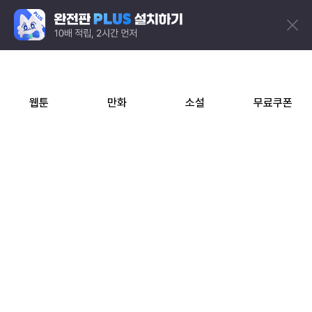
웹툰
만화
소설
무료쿠폰