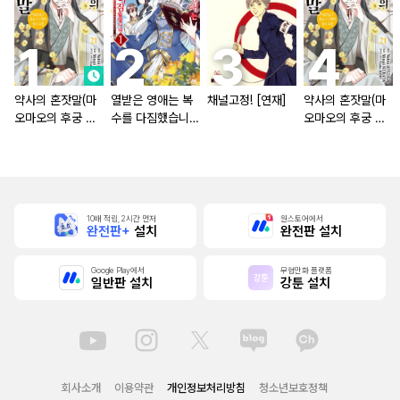
약사의 혼잣말(마
열받은 영애는 복
채널고정! [연재]
약사의 혼잣말(마
오마오의 후궁 수
수를 다짐했습니다
오마오의 후궁 수
수께끼 풀이수첩)
~마도서의 힘으로
수께끼 풀이수첩)
조국을 부숴버릴게
[단행본]
요~ [단행본]
10배 적립, 2시간 먼저
원스토어에서
완전판+
설치
완전판 설치
Google Play에서
무협만화 플랫폼
일반판 설치
강툰 설치
회사소개
이용약관
개인정보처리방침
청소년보호정책