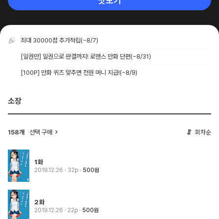
맛보기
최대 30000점 추가적립
(~8/7)
[일권만] 일권으로 완결까지! 로맨스 만화 단편
(~8/31)
[100P] 만화 퀴즈 맞추면 전원 머니 지급!
(~8/9)
소장
158개
선택 구매
회차순
1화
2019.12.26
· 32p
500원
2화
2019.12.26
· 22p
500원