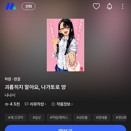
만화
학원 · 완결
괴롭히지 말아요, 나가토로 양
나나시
4.5천
리뷰작성
작품정보
#개그/코믹
#일상
#학원/캠퍼스
#성장물
#현대물
#영상화