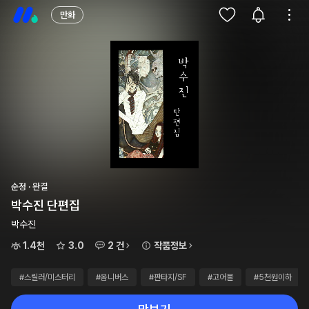
만화
순정 · 완결
박수진 단편집
박수진
1.4천
3.0
2 건
작품정보
#스릴러/미스터리
#옴니버스
#판타지/SF
#고어물
#5천원이하