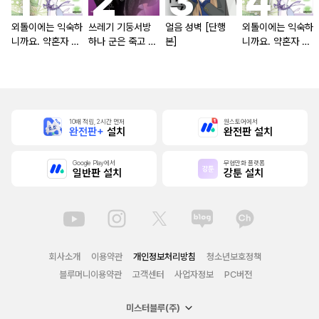
외톨이에는 익숙하
쓰레기 기둥서방
얼음 성벽 [단행
외톨이에는 익숙하
니까요. 약혼자 방
하나 군은 죽고 싶
본]
니까요. 약혼자 방
치 중!
어 해
치 중! [단행본]
10배 적립, 2시간 먼저
원스토어에서
완전판+
설치
완전판 설치
Google Play에서
무협만화 플랫폼
일반판 설치
강툰 설치
회사소개
이용약관
개인정보처리방침
청소년보호정책
블루머니이용약관
고객센터
사업자정보
PC버전
미스터블루(주)