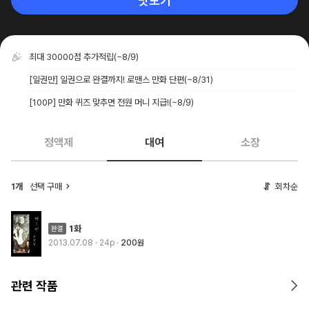
맛보기
최대 30000점 추가적립
(~8/9)
[일권만] 일권으로 완결까지! 로맨스 만화 단편
(~8/31)
[100P] 만화 퀴즈 맞추면 전원 머니 지급!
(~8/9)
정액제
대여
소장
1개
선택 구매
회차순
1화
2013.07.08
· 24p
200원
관련 작품