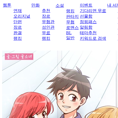
웹툰
만화
이벤트
내 서
소설
연재
추천
기다리면 무료
랭킹
오리지널
장르
선물함
판타지
단편
무협관
점핑패스
무협
장르
성인관
알림함
로맨스
완결
무료
BL
테마추천
일반
랭킹
랭킹
키워드로 검색