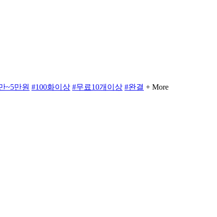
3만~5만원
#100화이상
#무료10개이상
#완결
+ More