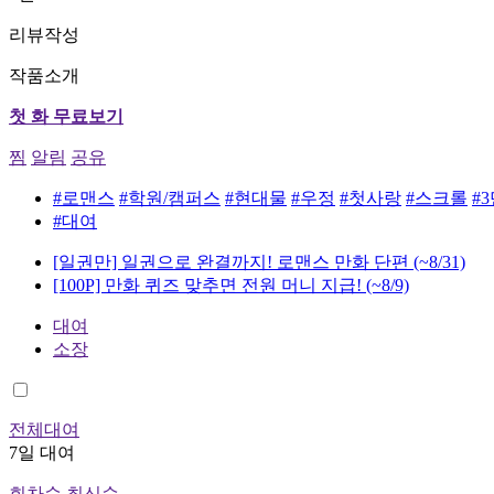
리뷰작성
작품소개
첫 화 무료보기
찜
알림
공유
#로맨스
#학원/캠퍼스
#현대물
#우정
#첫사랑
#스크롤
#
#대여
[일권만] 일권으로 완결까지! 로맨스 만화 단편
(~8/31)
[100P] 만화 퀴즈 맞추면 전원 머니 지급!
(~8/9)
대여
소장
전체대여
7일 대여
회차순
최신순