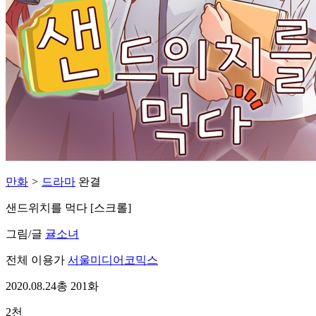
만화
>
드라마
완결
샌드위치를 먹다 [스크롤]
그림/글
귤소녀
전체 이용가
서울미디어코믹스
2020.08.24
총 201화
2천