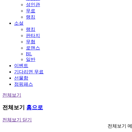
성인관
무료
랭킹
소설
랭킹
판타지
무협
로맨스
BL
일반
이벤트
기다리면 무료
선물함
점핑패스
전체보기
전체보기
홈으로
전체보기 닫기
전체보기 