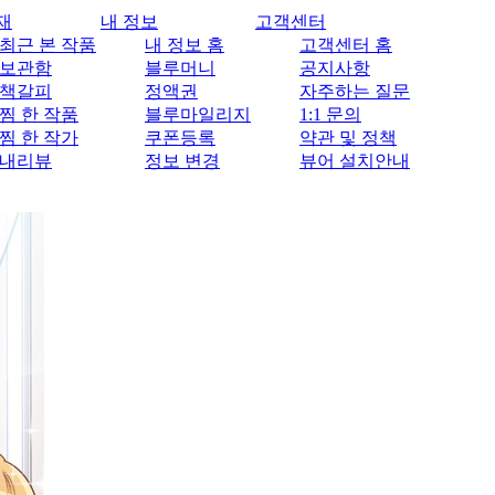
재
내 정보
고객센터
최근 본 작품
내 정보 홈
고객센터 홈
보관함
블루머니
공지사항
책갈피
정액권
자주하는 질문
찜 한 작품
블루마일리지
1:1 문의
찜 한 작가
쿠폰등록
약관 및 정책
내리뷰
정보 변경
뷰어 설치안내