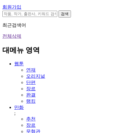
회원가입
검색
최근검색어
전체삭제
대메뉴 영역
웹툰
연재
오리지널
단편
장르
완결
랭킹
만화
;
추천
장르
무협관