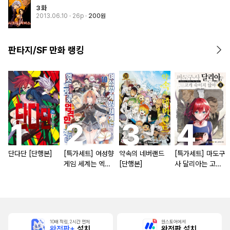
3화
2013.06.10
· 26p
200원
판타지/SF 만화 랭킹
단다단 [단행본]
[특가세트] 여성향
약속의 네버랜드
[특가세트] 마도구
게임 세계는 엑스
[단행본]
사 달리아는 고개
트라에게 엄격한
숙이지 않아
세계입니다
10배 적립, 2시간 먼저
원스토어에서
완전판+
설치
완전판 설치