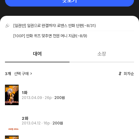
맛보기
[일권만] 일권으로 완결까지! 로맨스 만화 단편
(~8/31)
[100P] 만화 퀴즈 맞추면 전원 머니 지급!
(~8/9)
대여
소장
3개
선택 구매
회차순
1화
2013.04.09
· 26p
200원
2화
2013.04.12
· 16p
200원