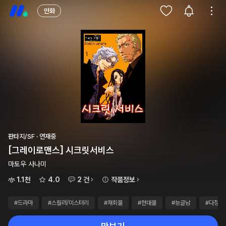
만화
판타지/SF · 연재중
[그레이로맨스] 시크릿서비스
마토우 사나미
1.1천
4.0
2 건
작품정보
#드라마
#스릴러/미스터리
#재회물
#현대물
#능글남
#다정남