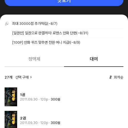
맛보기
최대 30000점 추가적립
(~8/7)
[일권만] 일권으로 완결까지! 로맨스 만화 단편
(~8/31)
[100P] 만화 퀴즈 맞추면 전원 머니 지급!
(~8/9)
정액제
대여
27개
선택 구매
회차순
1권
2011.09.30
· 120p
300원
2권
2011.09.30
· 120p
300원