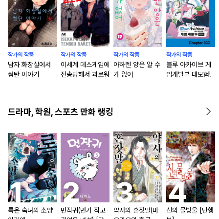
작가의 작품
작가의 작품
작가의 작품
작가의 작품
남자 화장실에서
이세계 데스게임에
아하렌 양은 알 수
블루 아카이브 게
썸탄 이야기
전송당해서 괴로워
가 없어
임개발부 대모험!
드라마, 학원, 스포츠 만화 랭킹
록은 숙녀의 소양
먼작귀(먼가 작고
약사의 혼잣말(마
신의 물방울 [단행