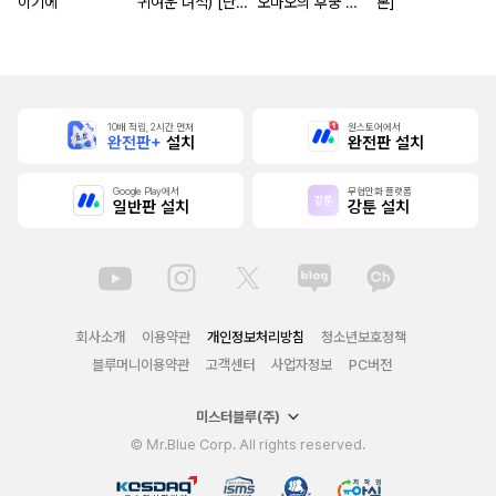
이기에
귀여운 녀석) [단
오마오의 후궁 수
본]
행본]
수께끼 풀이수첩)
[단행본]
10배 적립, 2시간 먼저
원스토어에서
완전판+
설치
완전판 설치
Google Play에서
무협만화 플랫폼
일반판 설치
강툰 설치
회사소개
이용약관
개인정보처리방침
청소년보호정책
블루머니이용약관
고객센터
사업자정보
PC버전
미스터블루(주)
© Mr.Blue Corp. All rights reserved.