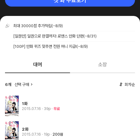
첫 화 무료보기
최대 30000점 추가적립
(~8/9)
[일권만] 일권으로 완결까지! 로맨스 만화 단편
(~8/31)
[100P] 만화 퀴즈 맞추면 전원 머니 지급!
(~8/9)
대여
소장
6개
선택 구매
회차순
1화
2015.07.16
· 39p
무료
2화
2015.07.16
· 19p
200원