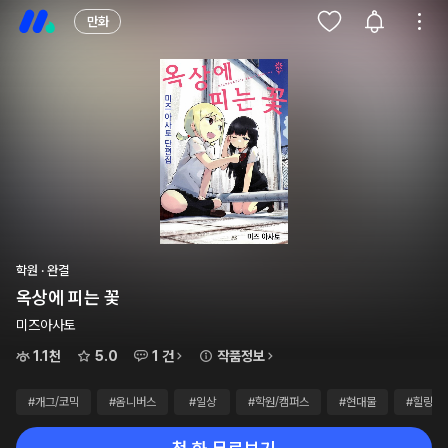
만화
학원 · 완결
옥상에 피는 꽃
미즈아사토
1.1천
5.0
1 건
작품정보
#개그/코믹
#옴니버스
#일상
#학원/캠퍼스
#현대물
#힐링물