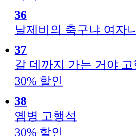
36
날제비의 축구냐 여자
37
갈 데까지 가는 거야
고
30% 할인
38
옘병
고행석
30% 할인