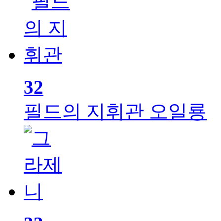
32
필드의 지휘관
오일룡