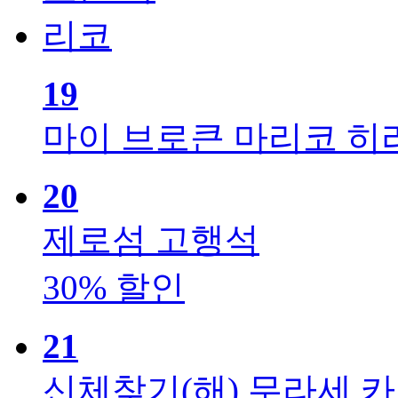
19
마이 브로큰 마리코
히
20
제로섬
고행석
30% 할인
21
신체찾기(해)
무라세 카