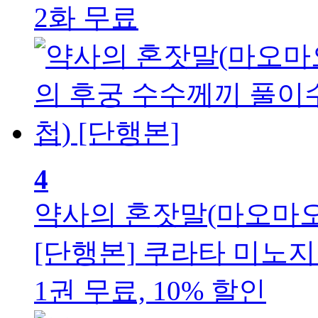
2화 무료
4
약사의 혼잣말(마오마오
[단행본]
쿠라타 미노지 
1권 무료, 10% 할인