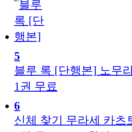
5
블루 록 [단행본]
노무라
1권 무료
6
신체 찾기
무라세 카츠토