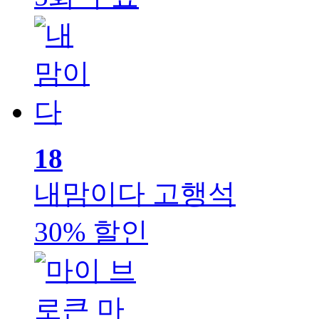
18
내맘이다
고행석
30% 할인