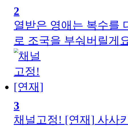
2
열받은 영애는 복수를 
로 조국을 부숴버릴게요~
3
채널고정! [연재]
사사키