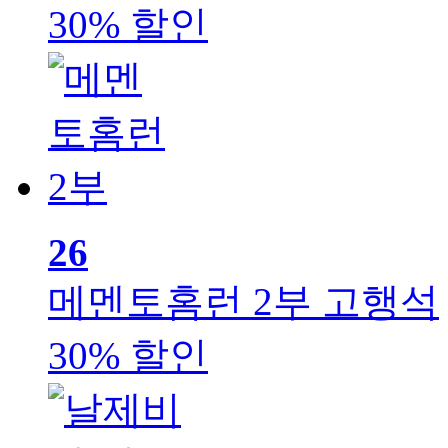
30% 할인
26
메멘토홈런 2부
고행석
30% 할인