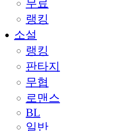
무료
랭킹
소설
랭킹
판타지
무협
로맨스
BL
일반