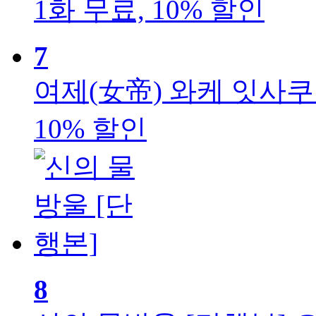
1화 무료, 10% 할인
7
여제(女帝)
와케 잇사쿠 
10% 할인
8