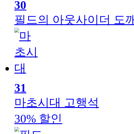
30
필드의 아웃사이더 도
31
마초시대
고행석
30% 할인