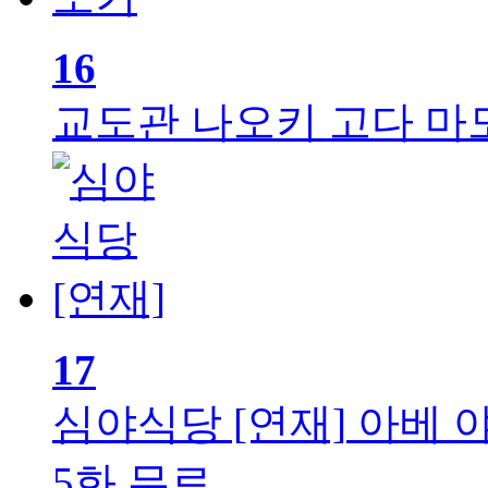
16
교도관 나오키
고다 마
17
심야식당 [연재]
아베 
5화 무료