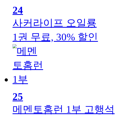
24
사커라이프
오일룡
1권 무료, 30% 할인
25
메멘토홈런 1부
고행석