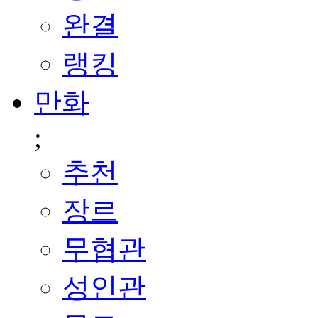
완결
랭킹
만화
;
추천
장르
무협관
성인관