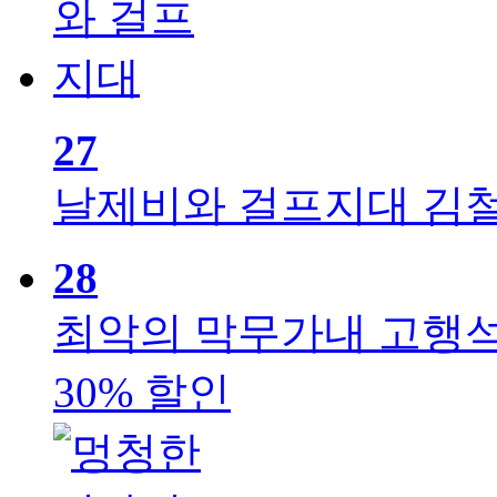
27
날제비와 걸프지대
김
28
최악의 막무가내
고행
30% 할인