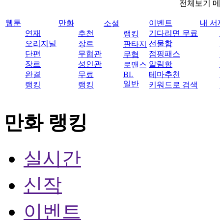
전체보기 
웹툰
만화
이벤트
내 서
소설
연재
추천
기다리면 무료
랭킹
오리지널
장르
선물함
판타지
단편
무협관
점핑패스
무협
장르
성인관
알림함
로맨스
완결
무료
BL
테마추천
일반
랭킹
랭킹
키워드로 검색
만화 랭킹
실시간
신작
이벤트