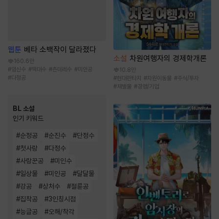
웹툰
베타 소백작이 달라졌다
소설
차원여행자의 경제학개론
160.6만
#
임신수
#
떡대수
#
츤데레수
#
미인공
10.8만
#
다정공
#
현대판타지
#
차원이동물
#
주식/투자
#
재벌물
#
경영/기업
BL 소설
인기 키워드
#
순정공
#
순진수
#
단정수
#
첫사랑
#
다정수
#
사랑꾼공
#
미인수
#
일상물
#
미인공
#
달달물
#
강공
#
상처수
#
절륜공
#
집착공
#
3인칭시점
#
능글공
#
오해/착각