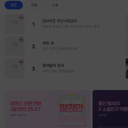
웹툰
만화
소설
[성비단] 무단사정금지
1
마규식, 피상구, 진월, 테리야끼, 오프카, 뚱개
개와 새
2
정각 / 정각, (원작)박하사탕
열여덟의 침대
3
자태 / 청담, (원작)문슬로