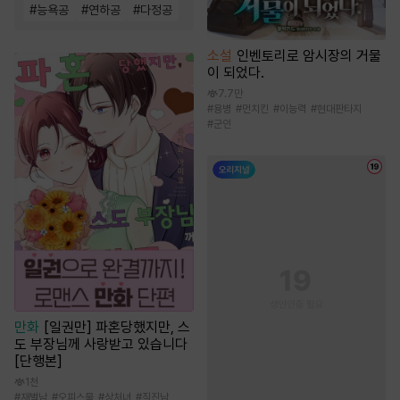
#
능욕공
#
연하공
#
다정공
소설
인벤토리로 암시장의 거물
이 되었다.
7.7만
#
용병
#
먼치킨
#
이능력
#
현대판타지
#
군인
만화
[일권만] 파혼당했지만, 스
도 부장님께 사랑받고 있습니다
[단행본]
1천
#
재벌남
#
오피스물
#
상처녀
#
직진남