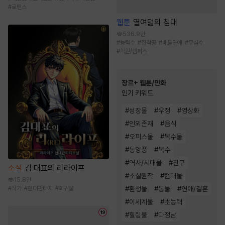
#
로맨스
웹툰
열여덟의 침대
536.9만
#
능력수
#
집착공
#
배틀연애
#
무심수
#
학원/캠퍼스
장르+ 웹툰/만화
인기 키워드
#
성장물
#
우정
#
영상화
#
인외존재
#
음식
#
오피스물
#
복수물
#
동양풍
#
복수
#
역사/시대물
#
친구
소설
김 대표의 리라이프
#
소설원작
#
현대물
15.8만
#
작가
#
현대판타지
#
회귀물
#
환생물
#
동물
#
연애/결혼
#
이세계물
#
초능력
#
힐링물
#
다정남