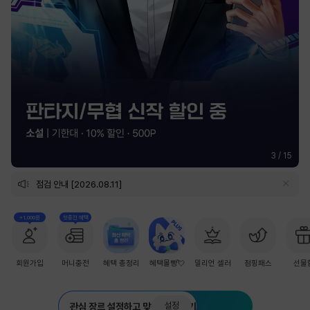
3
/
15
점검 안내 [2026.08.11]
+1,000원
첫충전 혜택
회원가입
머니충전
혜택 총정리
혜택몰빵💘
밀리언 셀러
점핑패스
선물
설정
관심 장르 설정하고 맞춤 추천 받기