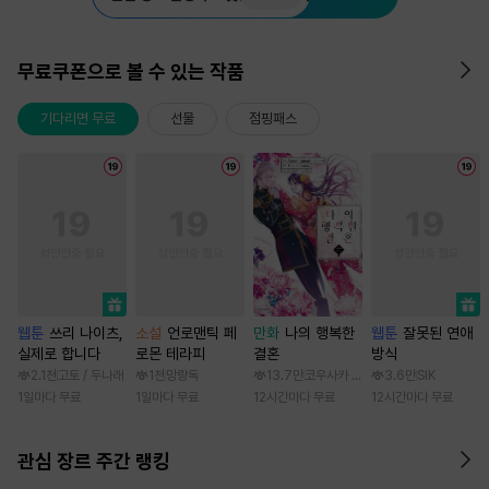
무료쿠폰으로 볼 수 있는 작품
기다리면 무료
선물
점핑패스
웹툰
쓰리 나이츠,
소설
언로맨틱 페
만화
나의 행복한
웹툰
잘못된 연애
실제로 합니다
로몬 테라피
결혼
방식
2.1천
고토 / 두나래
1천
망랑독
13.7만
코우사카 리토 / 아기토기 아쿠미
3.6만
SIK
1일마다 무료
1일마다 무료
12시간마다 무료
12시간마다 무료
관심 장르 주간 랭킹