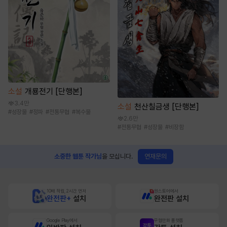
소설
개룡전기 [단행본]
3.4만
소설
천산칠금생 [단행본]
#
성장물
#
정파
#
전통무협
#
복수물
2.6만
#
전통무협
#
성장물
#
비장함
연재문의
소중한 웹툰 작가님
을 모십니다.
10배 적립, 2시간 먼저
원스토어에서
완전판+
설치
완전판 설치
Google Play에서
무협만화 플랫폼