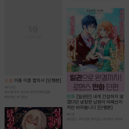
소설
이중 이혼 합의서 [단행본]
1.9만
#
오해/착각
#
오해
#
계약연애/결혼
만화
[일권만] 내게 간섭하지 않
#
능력남
#
다정남
겠다던 냉정한 남편이 어째선지
저만 바라봅니다 [단행본]
1천
#
로맨스
#
서양풍
#
무심남
#
능력녀
#
부부