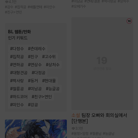
#
미남공
#
연애/결혼
#
짝사랑공
#
상처수
4.1만
#
오메가수
#
강수
#
집착공
#
배틀연애
#
미인수
#
친구>연인
BL 웹툰/만화
인기 키워드
#
다정수
#
츤데레수
#
집착공
#
친구
#
고수위
#
연하공
#
연상수
#
상처수
#
대형견공
#
다정공
#
짝사랑
#
동거
#
현대물
#
절륜공
#
미남공
#
능글공
#
하드코어
#
친구>연인
#
미인수
#
강공
소설
팀장 오빠와 회의실에서
[단행본]
3.1천
#
몸정>맘정
#
절륜남
#
능글남