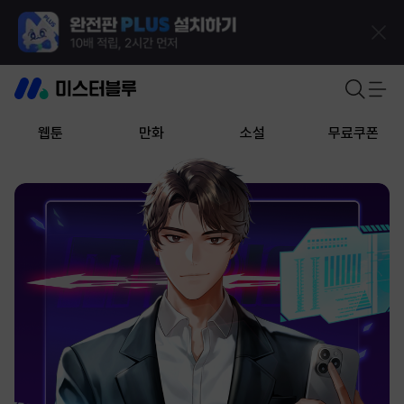
웹툰
만화
소설
무료쿠폰