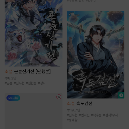
#
소유욕/집착
#
순진녀
소설
곤륜신기전 [단행본]
8.2만
#
곤륜
#
신무협
#
선협물
#
정파
소설
흑도검선
19.7만
#
신무협
#
먼치킨
#
복수물
#
검객/무사
#
통쾌함