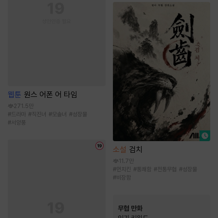
웹툰
원스 어폰 어 타임
271.5만
#
드라마
#
직진녀
#
모솔녀
#
성장물
#
서양풍
소설
검치
11.7만
#
먼치킨
#
통쾌함
#
전통무협
#
성장물
#
비장함
무협 만화
인기 키워드