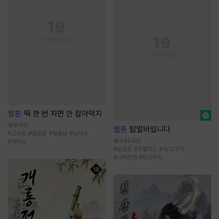
웹툰
떡 한 번 치면 안 잡아먹지
8.6만
웹툰
탑알바입니다
#
고수위
#
동양풍
#
절륜남
#
상처녀
342.4만
#
계략남
#
능글공
#
모럴리스
#
개그/코믹
#
사제관계
#
트라우마