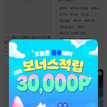
#
정파
#
역사/시대물
#
복수
#
사파
#
우정
#
소림
#
전쟁물
#
마교
#
복수물
#
죽음/살인
#
살수
#
2025 정액제 무협
소설
[BL] 언페어 헤이터 [단행
#
천하제일인
#
먼치킨
본]
#
환생물
#
성장물
3.5만
#
2024 정액제 무협
#
피폐물
#
오메가버스
#
애증
#
도망수
#
까칠공
#
무림맹
#
소설원작
#
천마