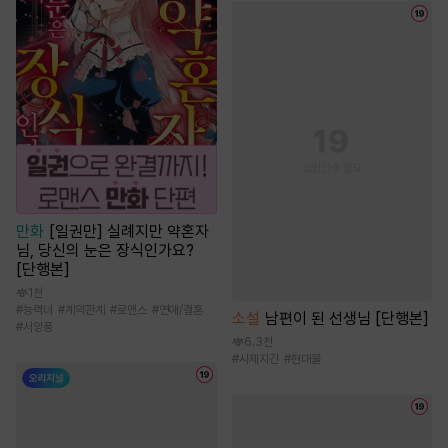
만화
[일권만] 실례지만 약혼자
님, 당신의 눈은 장식인가요?
[단행본]
1천
#
능력녀
#
계약관계
#
로맨스
#
연애/결혼
소설
남편이 된 선생님 [단행본]
#
서양풍
6.3천
#
사제지간
#
현대물