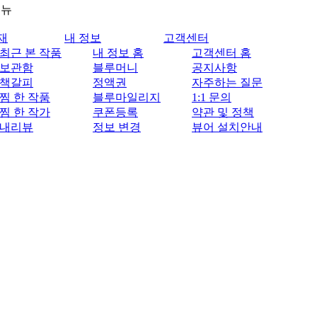
메뉴
재
내 정보
고객센터
최근 본 작품
내 정보 홈
고객센터 홈
보관함
블루머니
공지사항
책갈피
정액권
자주하는 질문
찜 한 작품
블루마일리지
1:1 문의
찜 한 작가
쿠폰등록
약관 및 정책
내리뷰
정보 변경
뷰어 설치안내