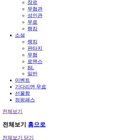
장르
무협관
성인관
무료
랭킹
소설
랭킹
판타지
무협
로맨스
BL
일반
이벤트
기다리면 무료
선물함
점핑패스
전체보기
전체보기
홈으로
전체보기 닫기