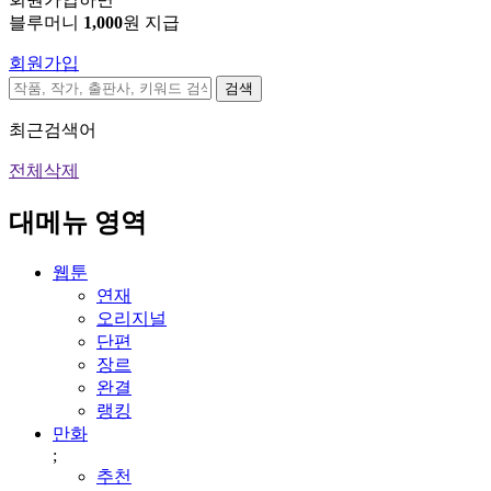
블루머니
1,000
원 지급
회원가입
검색
최근검색어
전체삭제
대메뉴 영역
웹툰
연재
오리지널
단편
장르
완결
랭킹
만화
;
추천