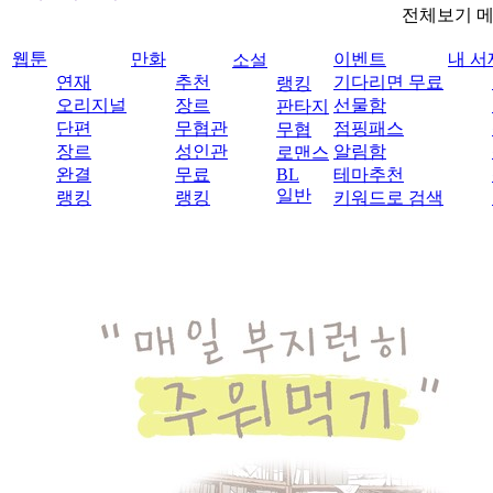
전체보기 
웹툰
만화
이벤트
내 서
소설
연재
추천
기다리면 무료
랭킹
오리지널
장르
선물함
판타지
단편
무협관
점핑패스
무협
장르
성인관
알림함
로맨스
완결
무료
BL
테마추천
일반
랭킹
랭킹
키워드로 검색