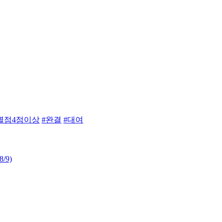
별점4점이상
#완결
#대여
8/9)