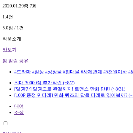
2020.01.29
총 7화
1.4천
5.0점 / 1건
작품소개
맛보기
찜
알림
공유
#드라마
#일상
#성장물
#현대물
#사제관계
#5천원이하
#
최대 30000점 추가적립
(~8/7)
[일권만] 일권으로 완결까지! 로맨스 만화 단편
(~8/31)
[100P 증정 만타래] 만화 퀴즈의 답을 타래로 엮어볼까?
(~
대여
소장