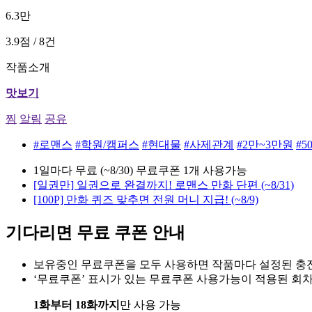
6.3만
3.9점 / 8건
작품소개
맛보기
찜
알림
공유
#로맨스
#학원/캠퍼스
#현대물
#사제관계
#2만~3만원
#
1일마다 무료 (~8/30)
무료쿠폰 1개 사용가능
[일권만] 일권으로 완결까지! 로맨스 만화 단편
(~8/31)
[100P] 만화 퀴즈 맞추면 전원 머니 지급!
(~8/9)
기다리면 무료 쿠폰 안내
보유중인 무료쿠폰을 모두 사용하면 작품마다 설정된 충전
‘무료쿠폰’ 표시가 있는 무료쿠폰 사용가능이 적용된 회
1화부터 18화까지
만 사용 가능