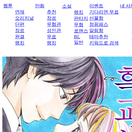
웹툰
만화
이벤트
내 서
소설
연재
추천
기다리면 무료
랭킹
오리지널
장르
선물함
판타지
단편
무협관
점핑패스
무협
장르
성인관
알림함
로맨스
완결
무료
BL
테마추천
일반
랭킹
랭킹
키워드로 검색