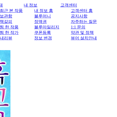
재
내 정보
고객센터
최근 본 작품
내 정보 홈
고객센터 홈
보관함
블루머니
공지사항
책갈피
정액권
자주하는 질문
찜 한 작품
블루마일리지
1:1 문의
찜 한 작가
쿠폰등록
약관 및 정책
내리뷰
정보 변경
뷰어 설치안내