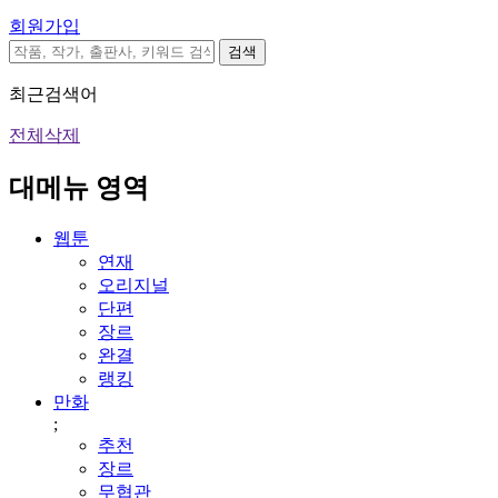
회원가입
검색
최근검색어
전체삭제
대메뉴 영역
웹툰
연재
오리지널
단편
장르
완결
랭킹
만화
;
추천
장르
무협관