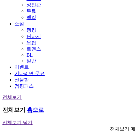
성인관
무료
랭킹
소설
랭킹
판타지
무협
로맨스
BL
일반
이벤트
기다리면 무료
선물함
점핑패스
전체보기
전체보기
홈으로
전체보기 닫기
전체보기 