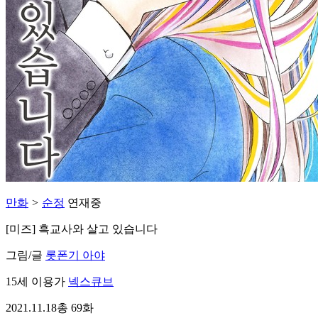
만화
>
순정
연재중
[미즈] 흑교사와 살고 있습니다
그림/글
롯폰기 아야
15세 이용가
넥스큐브
2021.11.18
총 69화