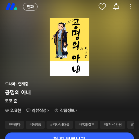
만화
드라마 · 연재중
공명의 아내
토코 준
2.8천
리뷰작성
작품정보
#드라마
#동양풍
#역사/시대물
#연애/결혼
#5천~1만원
#10