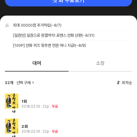
첫 화 무료보기
최대 30000점 추가적립
(~8/7)
[일권만] 일권으로 완결까지! 로맨스 만화 단편
(~8/31)
[100P] 만화 퀴즈 맞추면 전원 머니 지급!
(~8/9)
대여
소장
32개
선택 구매
회차순
1화
2018.02.19
· 22p
무료
2화
2018.02.19
· 22p
무료