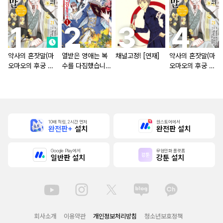
약사의 혼잣말(마
열받은 영애는 복
채널고정! [연재]
약사의 혼잣말(마
오마오의 후궁 수
수를 다짐했습니다
오마오의 후궁 수
수께끼 풀이수첩)
~마도서의 힘으로
수께끼 풀이수첩)
조국을 부숴버릴게
[단행본]
요~ [단행본]
10배 적립, 2시간 먼저
원스토어에서
완전판+
설치
완전판 설치
Google Play에서
무협만화 플랫폼
일반판 설치
강툰 설치
회사소개
이용약관
개인정보처리방침
청소년보호정책