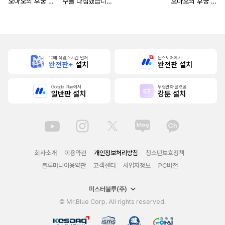
오마오의 후궁 수
수를 다짐했습니다
오마오의 후궁 수
수께끼 풀이수첩)
~마도서의 힘으로
수께끼 풀이수첩)
조국을 부숴버릴게
[단행본]
요~ [단행본]
10배 적립, 2시간 먼저
원스토어에서
완전판+
설치
완전판 설치
Google Play에서
무협만화 플랫폼
일반판 설치
강툰 설치
회사소개
이용약관
개인정보처리방침
청소년보호정책
블루머니이용약관
고객센터
사업자정보
PC버전
미스터블루(주)
© Mr.Blue Corp. All rights reserved.