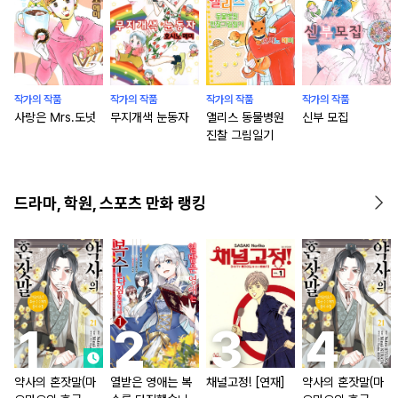
작가의 작품
작가의 작품
작가의 작품
작가의 작품
사랑은 Mrs.도넛
무지개색 눈동자
앨리스 동물병원
신부 모집
진찰 그림일기
드라마, 학원, 스포츠 만화 랭킹
약사의 혼잣말(마
열받은 영애는 복
채널고정! [연재]
약사의 혼잣말(마