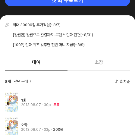
첫 화 무료보기
최대 30000점 추가적립
(~8/7)
[일권만] 일권으로 완결까지! 로맨스 만화 단편
(~8/31)
[100P] 만화 퀴즈 맞추면 전원 머니 지급!
(~8/9)
대여
소장
8개
선택 구매
회차순
1화
2013.08.07
· 30p
무료
2화
2013.08.07
· 32p
200원