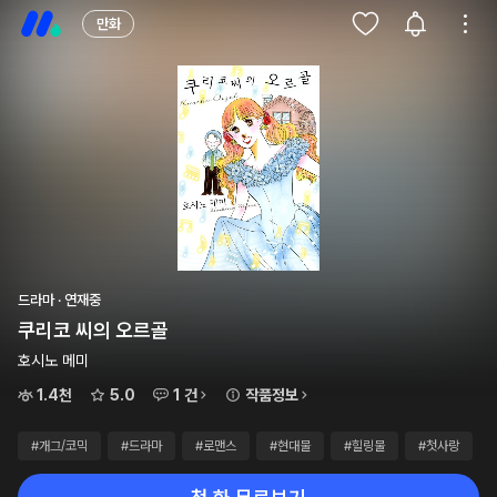
만화
드라마 · 연재중
쿠리코 씨의 오르골
호시노 메미
1.4천
5.0
1 건
작품정보
#개그/코믹
#드라마
#로맨스
#현대물
#힐링물
#첫사랑