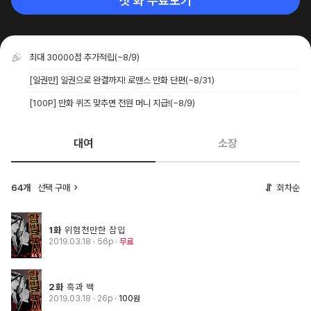
첫 화 무료보기
최대 30000점 추가적립
(~8/9)
[일권만] 일권으로 완결까지! 로맨스 만화 단편
(~8/31)
[100P] 만화 퀴즈 맞추면 전원 머니 지급!
(~8/9)
대여
소장
64개
선택 구매
회차순
1화
위험천만한 잠입
2019.03.18
· 56p
무료
2화
흑과 백
2019.03.18
· 26p
100원