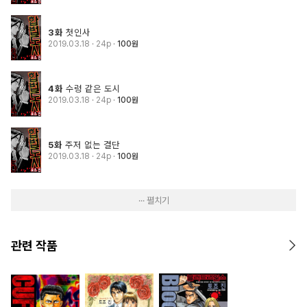
3화
첫인사
2019.03.18
· 24p
100원
4화
수렁 같은 도시
2019.03.18
· 24p
100원
5화
주저 없는 결단
2019.03.18
· 24p
100원
··· 펼치기
관련 작품