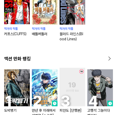
작가의 작품
작가의 작품
작가의 작품
커프스(CUFFS)
배틀버틀러
블러드 라인스(Bl
ood Lines)
액션 만화 랭킹
도박병기
만년 후 미래에서
피안도 [단행본]
고행석 그놈이다