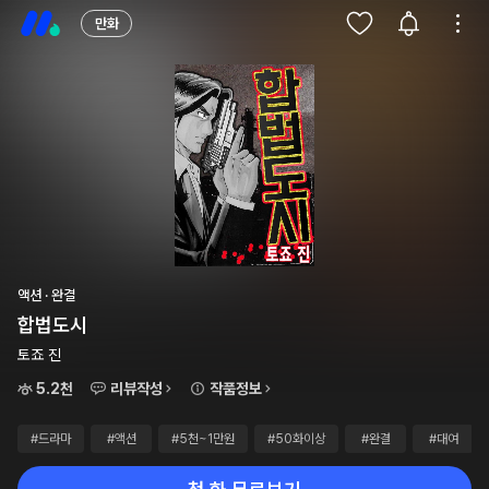
만화
액션 · 완결
합법도시
토죠 진
5.2천
리뷰작성
작품정보
#드라마
#액션
#5천~1만원
#50화이상
#완결
#대여