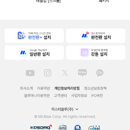
레벨업 [스크롤]
패키지
10배 적립, 2시간 먼저
원스토어에서
완전판+
설치
완전판 설치
Google Play에서
무협만화 플랫폼
일반판 설치
강툰 설치
회사소개
이용약관
개인정보처리방침
청소년보호정책
블루머니이용약관
고객센터
사업자정보
PC버전
미스터블루(주)
© Mr.Blue Corp. All rights reserved.