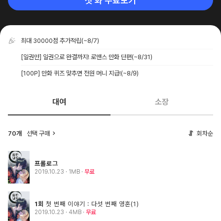
첫 화 무료보기
최대 30000점 추가적립
(~8/7)
[일권만] 일권으로 완결까지! 로맨스 만화 단편
(~8/31)
[100P] 만화 퀴즈 맞추면 전원 머니 지급!
(~8/9)
대여
소장
70개
선택 구매
회차순
프롤로그
2019.10.23
· 1MB
무료
1회
첫 번째 이야기 : 다섯 번째 영혼(1)
2019.10.23
· 4MB
무료