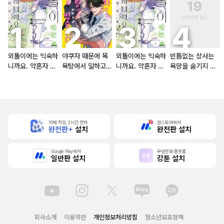
외톨이에는 익숙하
야쿠자 때문에 목
외톨이에는 익숙하
빈틈없는 상사는
니까요. 약혼자 방
욕탕에서 일하고
니까요. 약혼자 방
욕망을 숨기지 않
치 중!
있습니다
치 중! [단행본]
는다 (완전판) [스
크롤]
10배 적립, 2시간 먼저
원스토어에서
완전판+
설치
완전판 설치
Google Play에서
무협만화 플랫폼
일반판 설치
강툰 설치
회사소개
이용약관
개인정보처리방침
청소년보호정책