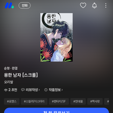
만화
순정 · 완결
용한 남자 [스크롤]
오리발
2.8천
리뷰작성
작품정보
#로맨스
#스릴러/미스터리
#판타지/SF
#현대물
#짝사랑
#연