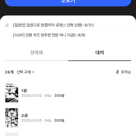
맛보기
[일권만] 일권으로 완결까지! 로맨스 만화 단편
(~8/31)
[100P] 만화 퀴즈 맞추면 전원 머니 지급!
(~8/9)
정액제
대여
28개
선택 구매
회차순
1권
2009.04.05
· 94p
300원
2권
2009.04.05
· 94p
300원