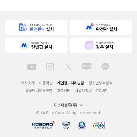
10배 적립, 2시간 먼저
원스토어에서
완전판+
설치
완전판 설치
Google Play에서
무협만화 플랫폼
일반판 설치
강툰 설치
회사소개
이용약관
개인정보처리방침
청소년보호정책
블루머니이용약관
고객센터
사업자정보
PC버전
미스터블루(주)
© Mr.Blue Corp. All rights reserved.