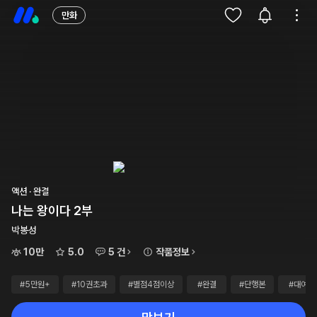
만화
액션 · 완결
나는 왕이다 2부
박봉성
10만
5.0
5 건
작품정보
#5만원+
#10권초과
#별점4점이상
#완결
#단행본
#대여