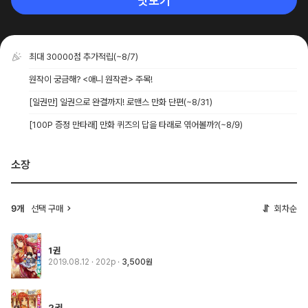
맛보기
최대 30000점 추가적립
(~8/7)
원작이 궁금해? <애니 원작관> 주목!
[일권만] 일권으로 완결까지! 로맨스 만화 단편
(~8/31)
[100P 증정 만타래] 만화 퀴즈의 답을 타래로 엮어볼까?
(~8/9)
소장
선택 구매
회차순
9개
1권
2019.08.12
· 202p
3,500원
2권