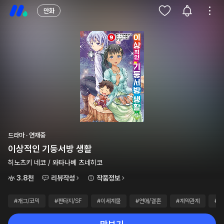
만화
드라마 · 연재중
이상적인 기둥서방 생활
히노츠키 네코 / 와타나베 츠네히코
3.8천
리뷰작성
작품정보
#개그/코믹
#판타지/SF
#이세계물
#연애/결혼
#계약관계
#3