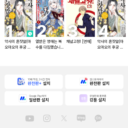
약사의 혼잣말(마
열받은 영애는 복
채널고정! [연재]
약사의 혼잣말(마
오마오의 후궁 수
수를 다짐했습니다
오마오의 후궁 수
수께끼 풀이수첩)
~마도서의 힘으로
수께끼 풀이수첩)
조국을 부숴버릴게
[단행본]
요~ [단행본]
10배 적립, 2시간 먼저
원스토어에서
완전판+
설치
완전판 설치
Google Play에서
무협만화 플랫폼
일반판 설치
강툰 설치