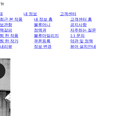
메뉴
재
내 정보
고객센터
최근 본 작품
내 정보 홈
고객센터 홈
보관함
블루머니
공지사항
책갈피
정액권
자주하는 질문
찜 한 작품
블루마일리지
1:1 문의
찜 한 작가
쿠폰등록
약관 및 정책
내리뷰
정보 변경
뷰어 설치안내