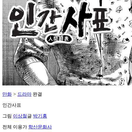
만화
>
드라마
완결
인간사표
그림
이상철
글
박기홍
전체 이용가
학산문화사