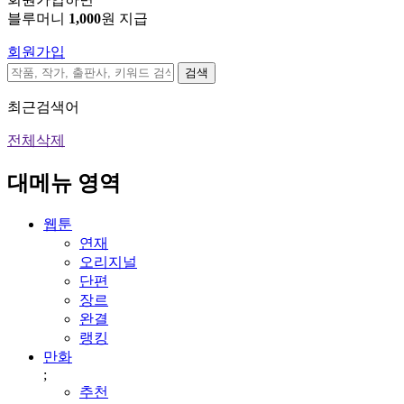
블루머니
1,000
원 지급
회원가입
검색
최근검색어
전체삭제
대메뉴 영역
웹툰
연재
오리지널
단편
장르
완결
랭킹
만화
;
추천