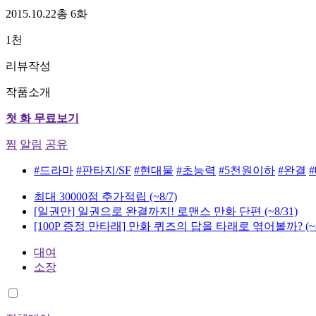
2015.10.22
총 6화
1천
리뷰작성
작품소개
첫 화 무료보기
찜
알림
공유
#드라마
#판타지/SF
#현대물
#초능력
#5천원이하
#완결
최대 30000점 추가적립
(~8/7)
[일권만] 일권으로 완결까지! 로맨스 만화 단편
(~8/31)
[100P 증정 만타래] 만화 퀴즈의 답을 타래로 엮어볼까?
(~
대여
소장