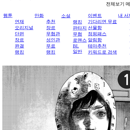
전체보기 
웹툰
만화
이벤트
내 서
소설
연재
추천
기다리면 무료
랭킹
오리지널
장르
선물함
판타지
단편
무협관
점핑패스
무협
장르
성인관
알림함
로맨스
완결
무료
BL
테마추천
일반
랭킹
랭킹
키워드로 검색