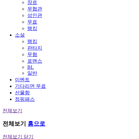
장르
무협관
성인관
무료
랭킹
소설
랭킹
판타지
무협
로맨스
BL
일반
이벤트
기다리면 무료
선물함
점핑패스
전체보기
전체보기
홈으로
전체보기 닫기