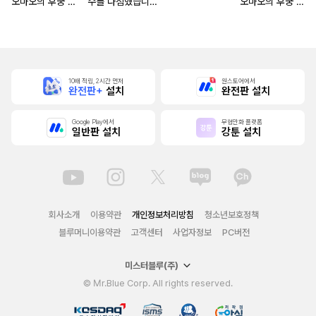
오마오의 후궁 수
수를 다짐했습니다
오마오의 후궁 수
수께끼 풀이수첩)
~마도서의 힘으로
수께끼 풀이수첩)
조국을 부숴버릴게
[단행본]
요~ [단행본]
10배 적립, 2시간 먼저
원스토어에서
완전판+
설치
완전판 설치
Google Play에서
무협만화 플랫폼
일반판 설치
강툰 설치
회사소개
이용약관
개인정보처리방침
청소년보호정책
블루머니이용약관
고객센터
사업자정보
PC버전
미스터블루(주)
© Mr.Blue Corp. All rights reserved.