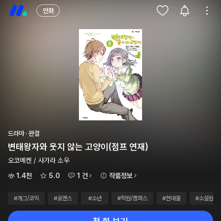
만화
드라마 · 완결
변태왕자와 웃지 않는 고양이(점프 연재)
오코메켄 / 사가라 소우
1.4천
5.0
1 건
작품정보
#개그/코믹
#로맨스
#소년
#학원/캠퍼스
#현대물
#소설원작