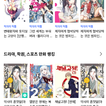
작가의 작품
작가의 작품
작가의 작품
작가의 작품
변태왕자와 웃지않
그런 세계는 부숴
제자에게 협박당하
제자에게 협박당하
는 고양이 [단행
버려 -퀄리디아 코
는 것은 범죄인가
는 것은 범죄인가
본]
드- [단행본]
요? (코믹스)
요? [단행본]
드라마, 학원, 스포츠 만화 랭킹
약사의 혼잣말(마
열받은 영애는 복
채널고정! [연재]
약사의 혼잣말(마