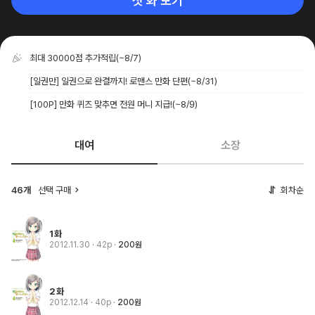
첫 화 보기
최대 30000점 추가적립
(~8/7)
[일권만] 일권으로 완결까지! 로맨스 만화 단편
(~8/31)
[100P] 만화 퀴즈 맞추면 전원 머니 지급!
(~8/9)
대여
소장
46개
선택 구매
회차순
1화
2012.11.30
· 42p
200원
2화
2012.12.14
· 40p
200원