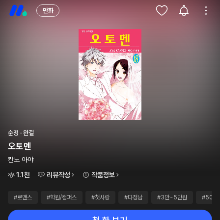
만화
순정 · 완결
오토멘
칸노 아야
1.1천
리뷰작성
작품정보
#로맨스
#학원/캠퍼스
#첫사랑
#다정남
#3만~5만원
#50화