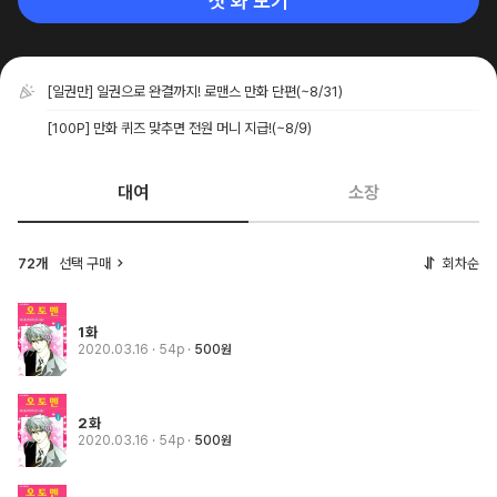
첫 화 보기
[일권만] 일권으로 완결까지! 로맨스 만화 단편
(~8/31)
[100P] 만화 퀴즈 맞추면 전원 머니 지급!
(~8/9)
대여
소장
72개
선택 구매
회차순
1화
2020.03.16
· 54p
500원
2화
2020.03.16
· 54p
500원