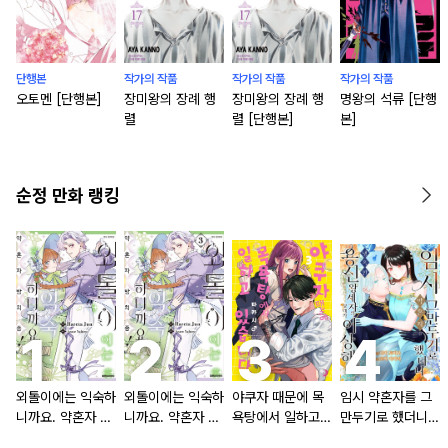
단행본
작가의 작품
작가의 작품
작가의 작품
오토멘 [단행본]
장미왕의 장례 행
장미왕의 장례 행
명왕의 석류 [단행
렬
렬 [단행본]
본]
순정 만화 랭킹
외톨이에는 익숙하
외톨이에는 익숙하
야쿠자 때문에 목
임시 약혼자를 그
니까요. 약혼자 방
니까요. 약혼자 방
욕탕에서 일하고
만두기로 했더니
치 중!
치 중! [단행본]
있습니다
냉혹한 용신 왕세