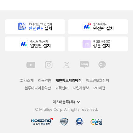
자의 상태가 이상
해졌습니다 [단행
본]
10배 적립, 2시간 먼저
원스토어에서
완전판+
설치
완전판 설치
Google Play에서
무협만화 플랫폼
일반판 설치
강툰 설치
회사소개
이용약관
개인정보처리방침
청소년보호정책
블루머니이용약관
고객센터
사업자정보
PC버전
미스터블루(주)
© Mr.Blue Corp. All rights reserved.