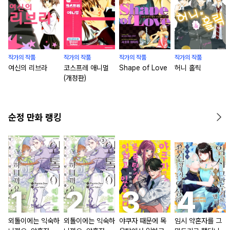
작가의 작품
작가의 작품
작가의 작품
작가의 작품
여신의 리브라
코스프레 애니멀
Shape of Love
허니 홀릭
(개정판)
순정 만화 랭킹
외톨이에는 익숙하
외톨이에는 익숙하
야쿠자 때문에 목
임시 약혼자를 그