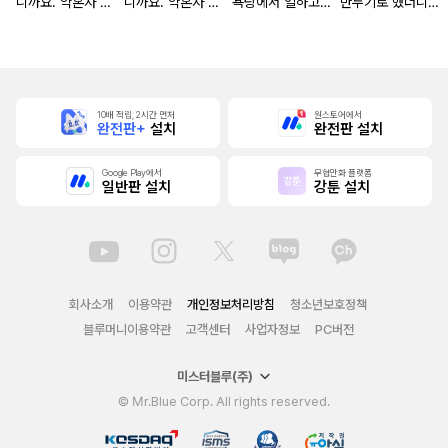
니까요. 약혼자 방
니까요. 약혼자 방
욕탕에서 일하고
만두기로 했더니
치 중!
치 중! [단행본]
있습니다
냉혹한 용신 왕세
자의 상태가 이상
해졌습니다 [단행
본]
10배 적립, 2시간 먼저
원스토어에서
완전판+
설치
완전판 설치
Google Play에서
무협만화 플랫폼
일반판 설치
강툰 설치
회사소개
이용약관
개인정보처리방침
청소년보호정책
블루머니이용약관
고객센터
사업자정보
PC버전
미스터블루(주)
© Mr.Blue Corp. All rights reserved.