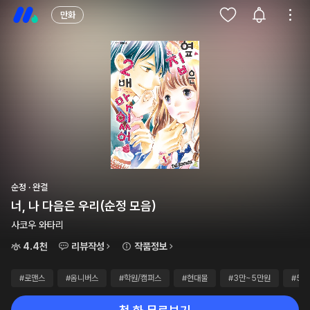
만화
순정 · 완결
너, 나 다음은 우리(순정 모음)
사코우 와타리
4.4천
리뷰작성
작품정보
#로맨스
#옴니버스
#학원/캠퍼스
#현대물
#3만~5만원
#50