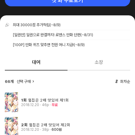
첫 화 무료보기
최대 30000점 추가적립
(~8/9)
[일권만] 일권으로 완결까지! 로맨스 만화 단편
(~8/31)
[100P] 만화 퀴즈 맞추면 전원 머니 지급!
(~8/9)
대여
소장
66개
선택 구매
회차순
1회
옆집은 2배 맛있어 제1회
2018.12.20
· 46p
무료
2회
옆집은 2배 맛있어 제2회
2018.12.20
· 38p
600원