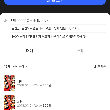
첫 권 보기
최대 30000점 추가적립
(~8/7)
[일권만] 일권으로 완결까지! 로맨스 만화 단편
(~8/31)
[100P 증정 만타래] 만화 퀴즈의 답을 타래로 엮어볼까?
(~8/9)
대여
소장
16개
선택 구매
회차순
1권
2018.01.15
· 124p
300원
2권
2018.01.15
· 124p
300원