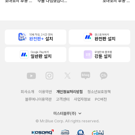
오마오의 후궁 수
수를 다짐했습니다
오마오의 후궁 수
수께끼 풀이수첩)
~마도서의 힘으로
수께끼 풀이수첩)
조국을 부숴버릴게
[단행본]
요~ [단행본]
10배 적립, 2시간 먼저
원스토어에서
완전판+
설치
완전판 설치
Google Play에서
무협만화 플랫폼
일반판 설치
강툰 설치
회사소개
이용약관
개인정보처리방침
청소년보호정책
블루머니이용약관
고객센터
사업자정보
PC버전
미스터블루(주)
© Mr.Blue Corp. All rights reserved.