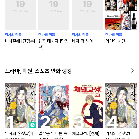
작가의 작품
작가의 작품
작가의 작품
작가의 작품
니나잘해 [단행본]
캡짱 태사자 [단행
바이 더 웨이
와인의 시간
본]
드라마, 학원, 스포츠 만화 랭킹
약사의 혼잣말(마
열받은 영애는 복
채널고정! [연재]
약사의 혼잣말(마