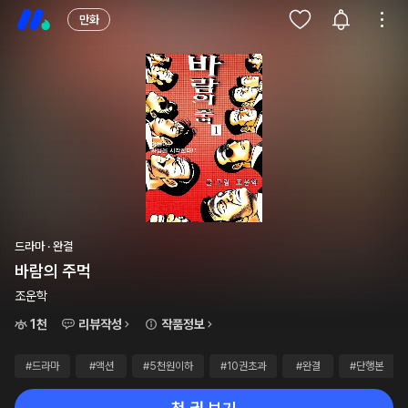
만화
드라마 · 완결
바람의 주먹
조운학
1천
리뷰작성
작품정보
#드라마
#액션
#5천원이하
#10권초과
#완결
#단행본