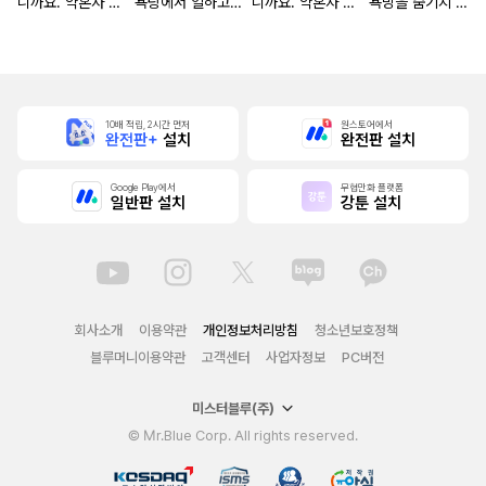
니까요. 약혼자 방
욕탕에서 일하고
니까요. 약혼자 방
욕망을 숨기지 않
치 중!
있습니다
치 중! [단행본]
는다 (완전판) [스
크롤]
10배 적립, 2시간 먼저
원스토어에서
완전판+
설치
완전판 설치
Google Play에서
무협만화 플랫폼
일반판 설치
강툰 설치
회사소개
이용약관
개인정보처리방침
청소년보호정책
블루머니이용약관
고객센터
사업자정보
PC버전
미스터블루(주)
© Mr.Blue Corp. All rights reserved.