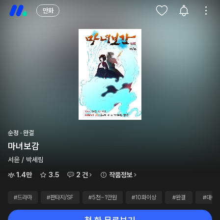
만화
순정 · 완결
마녀보감
서윤 / 박세림
1.4만
3.5
2 건
작품정보
#드라마
#판타지/SF
#5천~1만원
#10화이상
#완결
#대여