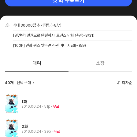
첫 화 무료보기
최대 30000점 추가적립
(~8/7)
[일권만] 일권으로 완결까지! 로맨스 만화 단편
(~8/31)
[100P] 만화 퀴즈 맞추면 전원 머니 지급!
(~8/9)
대여
소장
40개
선택 구매
회차순
1화
2016.06.24
· 51p
무료
2화
2016.06.24
· 39p
무료