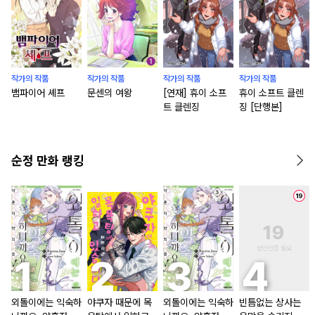
작가의 작품
작가의 작품
작가의 작품
작가의 작품
뱀파이어 셰프
문센의 여왕
[연재] 휴이 소프
휴이 소프트 클렌
트 클렌징
징 [단행본]
순정 만화 랭킹
외톨이에는 익숙하
야쿠자 때문에 목
외톨이에는 익숙하
빈틈없는 상사는