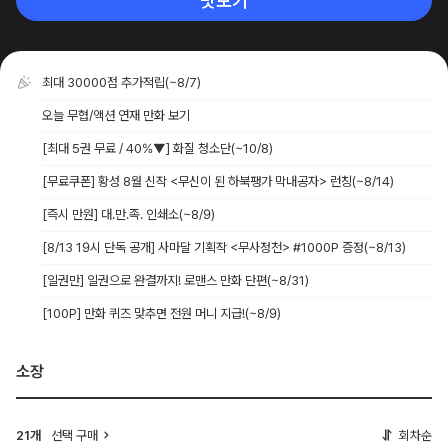
맛보기
최대 30000점 추가적립
(~8/7)
오늘 무협/액션 연재 만화 보기
[최대 5권 무료 / 40%▼] 화질 청소단
(~10/8)
[무료쿠폰] 황성 8월 신작 <무신이 된 하북팽가 막내공자> 런칭
(~8/14)
[즉시 만원] 대.만.족. 인쇄소
(~8/9)
[8/13 19시 단독 공개] 사마달 기획작 <무사정천> #1000P 증정
(~8/13)
[일권만] 일권으로 완결까지! 로맨스 만화 단편
(~8/31)
[100P] 만화 퀴즈 맞추면 전원 머니 지급!
(~8/9)
소장
21개
선택 구매
회차순