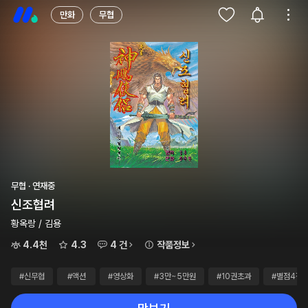
만화
무협
무협 · 연재중
신조협려
황옥랑 / 김용
4.4천
4.3
4 건
작품정보
#신무협
#액션
#영상화
#3만~5만원
#10권초과
#별점4점