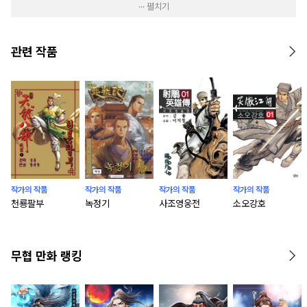
··· 펼치기
관련 작품
작가의 작품
작가의 작품
작가의 작품
작가의 작품
천룡팔부
녹정기
사조영웅전
소오강호
무협 만화 랭킹