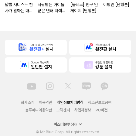
달콤 사디스트 천
사랑받는 아이돌
[볼레로] 친구 인
이방인 [단행본]
사가 말하는 대로
군은 변태 자석
게이지 [단행본]
[단행본]
[스크롤]
10배 적립, 2시간 먼저
원스토어에서
완전판+
설치
완전판 설치
Google Play에서
무협만화 플랫폼
일반판 설치
강툰 설치
회사소개
이용약관
개인정보처리방침
청소년보호정책
블루머니이용약관
고객센터
사업자정보
PC버전
미스터블루(주)
© Mr.Blue Corp. All rights reserved.