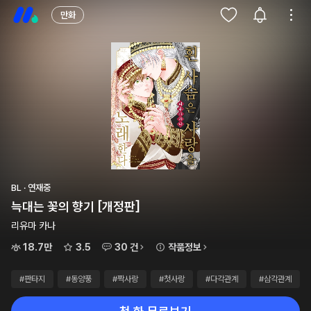
만화
BL · 연재중
늑대는 꽃의 향기 [개정판]
리유마 카나
18.7만
3.5
30 건
작품정보
#판타지
#동양풍
#짝사랑
#첫사랑
#다각관계
#삼각관계