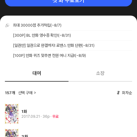
첫 화 무료보기
최대 30000점 추가적립
(~8/7)
[300P] BL 만화 영수증 확인!
(~8/31)
[일권만] 일권으로 완결까지! 로맨스 만화 단편
(~8/31)
[100P] 만화 퀴즈 맞추면 전원 머니 지급!
(~8/9)
대여
소장
157개
선택 구매
회차순
1화
2017.09.21
· 36p
무료
2화