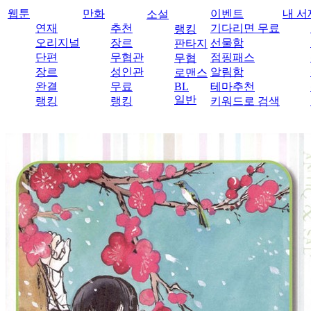
웹툰
만화
이벤트
내 서
소설
연재
추천
기다리면 무료
랭킹
오리지널
장르
선물함
판타지
단편
무협관
점핑패스
무협
장르
성인관
알림함
로맨스
완결
무료
BL
테마추천
일반
랭킹
랭킹
키워드로 검색