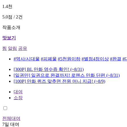
1.4천
5.0점 / 2건
작품소개
맛보기
찜
알림
공유
#역사/시대물
#피폐물
#5천원이하
#별점4점이상
#완결
#
[300P] BL 만화 영수증 확인!
(~8/31)
[일권만] 일권으로 완결까지! 로맨스 만화 단편
(~8/31)
[100P] 만화 퀴즈 맞추면 전원 머니 지급!
(~8/9)
대여
소장
전체대여
7일 대여