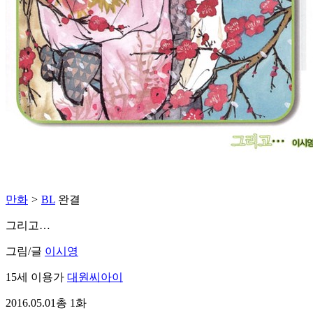
만화
>
BL
완결
그리고…
그림/글
이시영
15세 이용가
대원씨아이
2016.05.01
총 1화