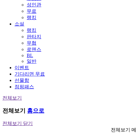
성인관
무료
랭킹
소설
랭킹
판타지
무협
로맨스
BL
일반
이벤트
기다리면 무료
선물함
점핑패스
전체보기
전체보기
홈으로
전체보기 닫기
전체보기 