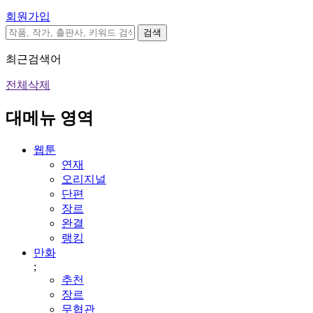
회원가입
검색
최근검색어
전체삭제
대메뉴 영역
웹툰
연재
오리지널
단편
장르
완결
랭킹
만화
;
추천
장르
무협관