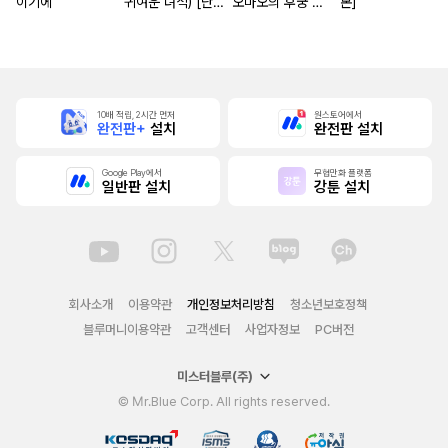
이기에
귀여운 녀석) [단
오마오의 후궁 수
본]
행본]
수께끼 풀이수첩)
[단행본]
10배 적립, 2시간 먼저
원스토어에서
완전판+
설치
완전판 설치
Google Play에서
무협만화 플랫폼
일반판 설치
강툰 설치
회사소개
이용약관
개인정보처리방침
청소년보호정책
블루머니이용약관
고객센터
사업자정보
PC버전
미스터블루(주)
© Mr.Blue Corp. All rights reserved.