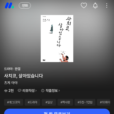
만화
드라마 · 완결
사치코, 살아있습니다
츠게 아야
2천
리뷰작성
작품정보
#개그/코믹
#드라마
#일상
#짝사랑
#5천~1만원
#10화이상