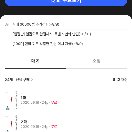
첫 화 무료보기
최대 30000점 추가적립
(~8/9)
[일권만] 일권으로 완결까지! 로맨스 만화 단편
(~8/31)
[100P] 만화 퀴즈 맞추면 전원 머니 지급!
(~8/9)
대여
소장
24개
선택 구매
회차순
1화
2020.09.18
· 24p
무료
2화
2020.09.18
· 24p
무료