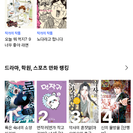
작가의 작품
작가의 작품
오늘 뭐 먹지? 9
노다라고 합니다
너무 좋아 라면
드라마, 학원, 스포츠 만화 랭킹
록은 숙녀의 소양
먼작귀(먼가 작고
약사의 혼잣말(마
신의 물방울 [단행